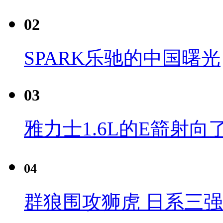
02
SPARK乐驰的中国曙光
03
雅力士1.6L的E箭射向
04
群狼围攻狮虎 日系三