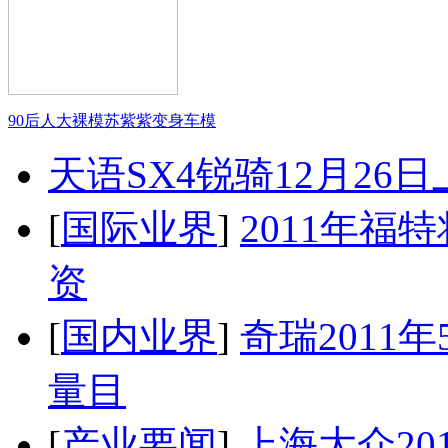
90后人大裸模苏紫紫变身车模
天语SX4锐骑12月26
[
国际业界
]
2011年
资
[
国内业界
]
奇瑞2011
量目
[
产业要闻
]
上海大众20