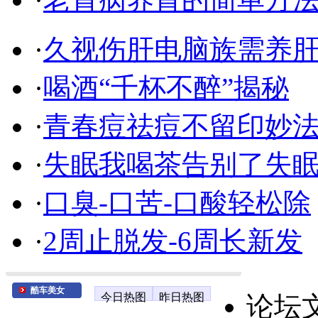
·
久视伤肝电脑族需养
·
喝酒“千杯不醉”揭秘
·
青春痘祛痘不留印妙
·
失眠我喝茶告别了失
·
口臭-口苦-口酸轻松除
·
2周止脱发-6周长新发
酷车美女
今日热图
昨日热图
论坛