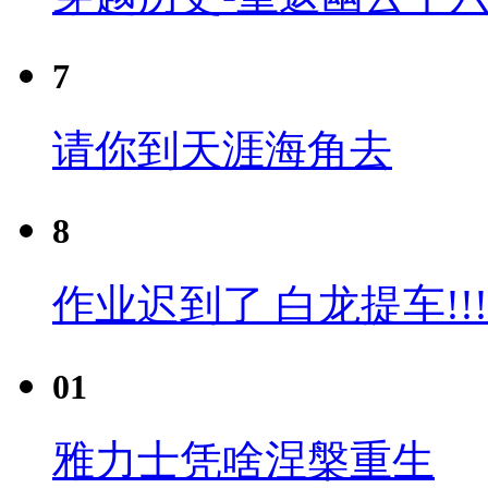
7
请你到天涯海角去
8
作业迟到了 白龙提车!!!
01
雅力士凭啥涅槃重生