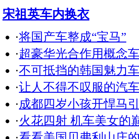
宋祖英车内换衣
·
将国产车整成“宝马”
·
超豪华光合作用概念
·
不可抵挡的韩国魅力
·
让人不得不叹服的汽
·
成都四岁小孩开悍马
·
火花四射 机车美女的
·
看看美国贝弗利山庄