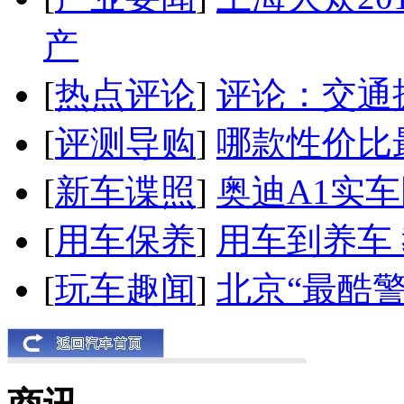
产
[
热点评论
]
评论：交通
[
评测导购
]
哪款性价比
[
新车谍照
]
奥迪A1实
[
用车保养
]
用车到养车
[
玩车趣闻
]
北京“最酷