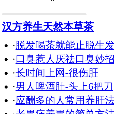
汉方养生天然本草茶
·
脱发喝茶就能止脱生
·
口臭惹人厌祛口臭妙
·
长时间上网-很伤肝
·
男人啤酒肚-头上6把刀
·
应酬多的人常用养肝
·
老胃病养胃的简单方