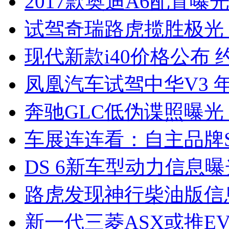
2017款奥迪A6配置曝光
试驾奇瑞路虎揽胜极光
现代新款i40价格公布 约
凤凰汽车试驾中华V3 
奔驰GLC低伪谍照曝光
车展连连看：自主品牌S
DS 6新车型动力信息曝光
路虎发现神行柴油版信
新一代三菱ASX或推EV