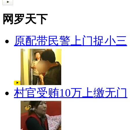
网罗天下
原配带民警上门捉小三
村官受贿10万上缴无门