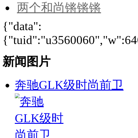
两个和尚锵锵锵
{"data":
{"tuid":"u3560060","w":640
新闻图片
奔驰GLK级时尚前卫