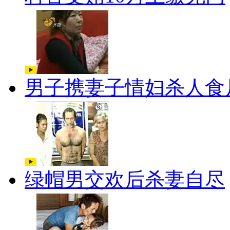
男子携妻子情妇杀人食
绿帽男交欢后杀妻自尽