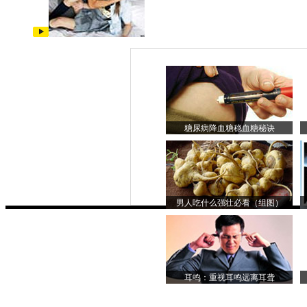
糖尿病降血糖稳血糖秘诀
男人吃什么强壮必看（组图）
耳鸣：重视耳鸣远离耳聋