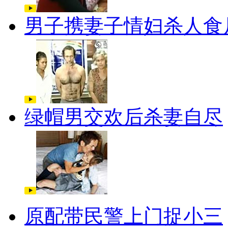
男子携妻子情妇杀人食
绿帽男交欢后杀妻自尽
原配带民警上门捉小三