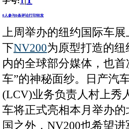
T
字号:
|
T
0
人参与
0
条评论
打印
转发
上周举办的纽约国际车展
下
NV200
为原型打造的纽
内的全球部分媒体，也首
车”的神秘面纱。日产汽
(LCV)业务负责人村上秀
车将正式亮相本月举办的
国之外，NV200也希望