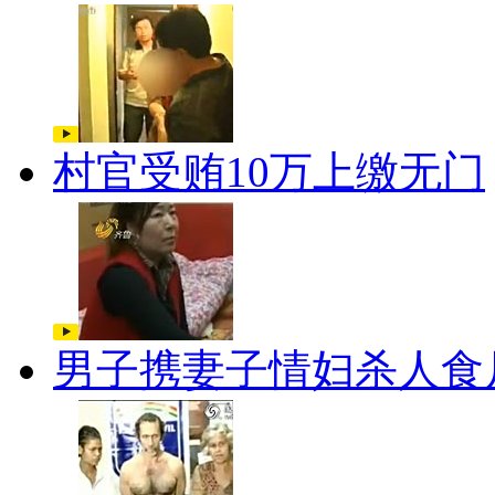
村官受贿10万上缴无门
男子携妻子情妇杀人食