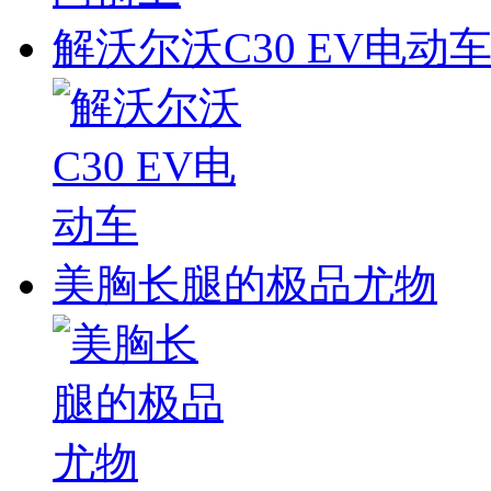
解沃尔沃C30 EV电动
美胸长腿的极品尤物