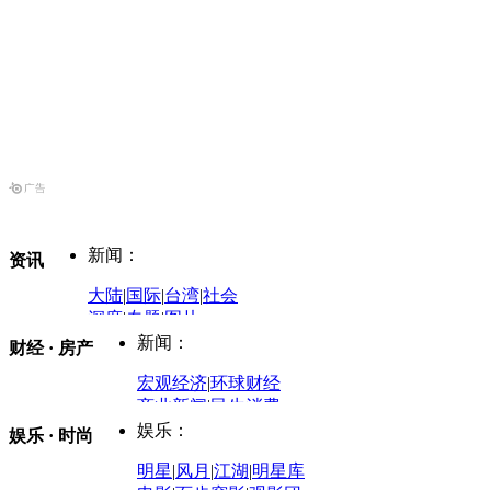
新闻：
资讯
大陆
|
国际
|
台湾
|
社会
深度
|
专题
|
图片
中国政要资料库
新闻：
财经 · 房产
评论：
宏观经济
|
环球财经
商业新闻
|
民生消费
时事开讲
娱乐：
娱乐 · 时尚
评论：
军事：
明星
|
风月
|
江湖
|
明星库
商业评论
|
宏观分析