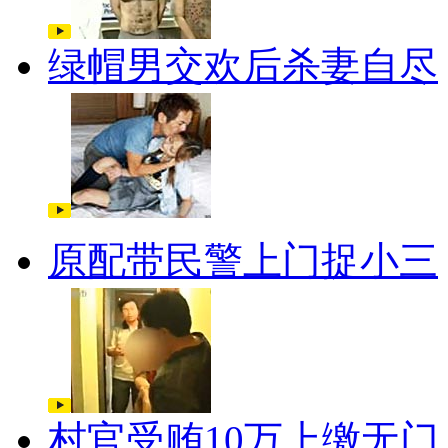
绿帽男交欢后杀妻自尽
原配带民警上门捉小三
村官受贿10万上缴无门