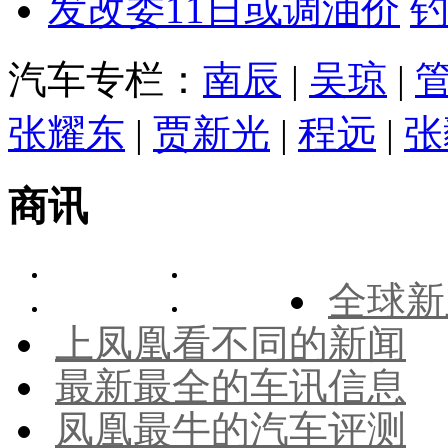
发改委11日或调油价
汽车专栏：
南辰
|
吴琼
|
张耀东
|
贾新光
|
程远
|
张
商讯
全球新
上凤凰看不同的新闻
最新最全的车讯信息
凤凰最牛的汽车评测