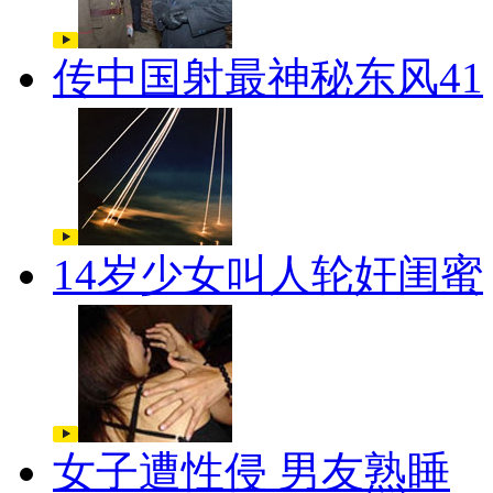
传中国射最神秘东风41
14岁少女叫人轮奸闺蜜
女子遭性侵 男友熟睡