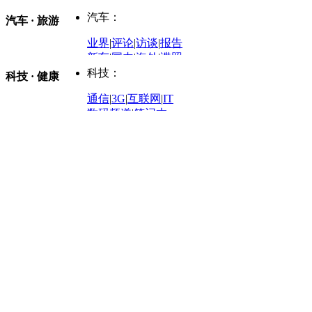
电影
|
百步穿影
|
观影团
防务观察
|
防务写真
金融观察
|
财知道
星座
|
塔罗
|
演出
汽车：
汽车 · 旅游
中国军情
|
环球军情
外媒视角
凤凰网·非常道
|
星光邦
业界
|
评论
|
访谈
|
报告
体育：
股票：
时尚：
新车
|
国内
|
海外
|
谍照
购车
|
导购
|
试驾
|
图解
科技：
NBA
|
CBA
|
大局观
科技 · 健康
炒股大赛
|
图解资金流向
时装
|
美容
|
美体
|
论坛
文化
|
人文
|
酷车
|
游记
中超
|
国际足球
|
图片
投资观察
|
龙虎榜点评
化妆品库
|
试用中心
通信
|
3G
|
互联网
|
IT
用车
|
专栏
|
二手车
黑马追踪
|
明星分析师
情感
|
奢侈品
|
图片
数码频道
|
笔记本
历史：
赛事
|
城市站
|
经销商
时尚品牌库
科技专题
|
探索
论坛
|
报价库
|
图片库
理财：
轶闻秘档
|
历史映像室
健康：
历史专题
|
民间说史
城市：
基金
|
理财
|
银行
|
保险
外汇
|
期货
|
黄金
养生
|
食疗
|
心理
|
疾病
文化：
对话
|
专栏
|
城市之星
收藏
|
职场
热点
|
论坛
|
找大夫
陕西
|
河南
|
广州
|
重庆
文化时评
|
文坛往事
图库
|
百科
|
疾病查询
青岛
|
福州
|
厦门
|
宁波
房产：
人文轶闻
|
文化热点
专题
|
卡路里计算器
辽宁
|
山东
|
天津
视频
|
健康无小事
资讯
|
政策
|
市场
|
专题
教育：
旅游：
高清大图
|
豪宅
|
家居
建筑
|
风水
|
访谈
|
置业
高考
|
公务员
|
考研
百家迹忆
|
全球GO
|
专题
房企
|
曝光
|
新盘
|
公寓
育人者
|
教育投诉
游中感动
|
红酒美食
别墅
|
商业
|
旅游
|
海外
出境游
|
国内游
|
周边游