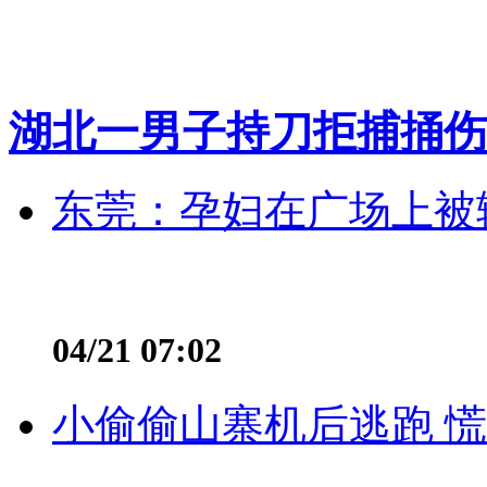
湖北一男子持刀拒捕捅伤
东莞：孕妇在广场上被辅
04/21 07:02
小偷偷山寨机后逃跑 慌不