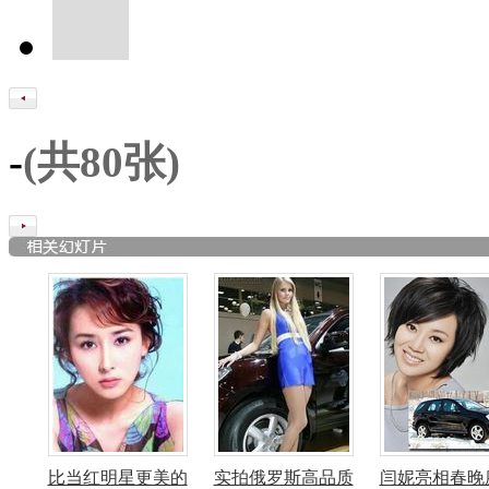
-
(共
80张)
比当红明星更美的
实拍俄罗斯高品质
闫妮亮相春晚