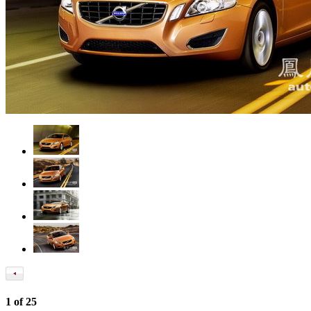
1
of
25