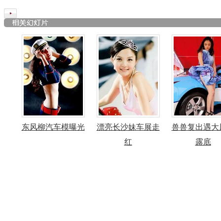
东风柳汽车模曝光
漂亮长沙妹车展走
兽兽复出遇大
红
露底