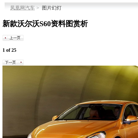
凤凰网汽车
>
图片幻灯
新款沃尔沃S60资料图赏析
1 of 25