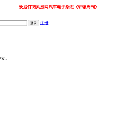
欢迎订阅凤凰网汽车电子杂志《轩辕周刊》
注册
中立。