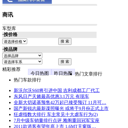
商讯
车型库
·按价格
·按品牌
精彩推荐
今日热图
昨日热图
热门文章排行
热门车款排行
新沃尔沃S60将引进中国 吉利成都工厂代工
东风日产天籁最高优惠3.1万元 有现车
全新大切诺基预售42万起已接受预订 11月可…
国产新锐志最新谍照曝光 或将于9月份正式上市
狂虐指数大排行 车主常见十大虐车行为(2)
7月中级车销量排行点评 雅阁重回冠军宝座
2011款逍客有望年底上市 1.6MT天窗版…