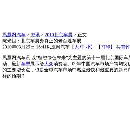
凤凰网汽车
>
资讯
>
2010北京车展
> 正文
陈光祖：北京车展办真正的老百姓车展
2010年03月29日 16:41
凤凰网汽车
【
大
中
小
】 【
打印
】
共有评
凤凰网汽车讯 以“畅想绿色未来”为主题的第十一届北京国际
动、最新
车型
展示给
大众
消费者。09年中国汽车市场产销均突
的主要增长点，也是全球汽车市场中增速最快和最重要的新兴市场
样的预期？