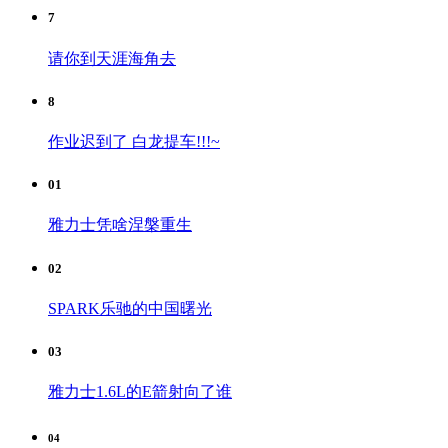
7
请你到天涯海角去
8
作业迟到了 白龙提车!!!~
01
雅力士凭啥涅槃重生
02
SPARK乐驰的中国曙光
03
雅力士1.6L的E箭射向了谁
04