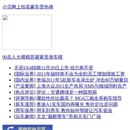
小贝网上拍卖豪车受热捧
90后人大裸模苏紫紫变身车模
天语SX4锐骑12月26日上市 动力将不变
[
国际业界
]
2011年福特将不会为全职员工增加绩效工资
[
国内业界
]
奇瑞2011年5款新车名录出炉 冲击80万销量目
[
产业要闻
]
上海大众2011生产布局 NMS与领域同时在产
[
热点评论
]
评论：交通拥堵是一种隐形税
[
评测导购
]
哪款性价比最高？ MG6三厢全系购车指导
[
新车谍照
]
奥迪A1实车国内再曝光 售价定位是问题
[
用车保养
]
用车到养车 教你如何驾驶让汽车省油
[
玩车趣闻
]
北京“最酷警车”亮相天安门广场