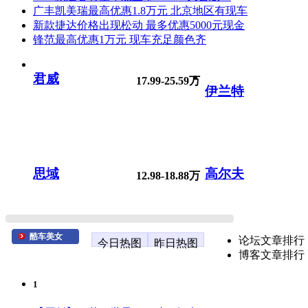
广丰凯美瑞最高优惠1.8万元 北京地区有现车
新款捷达价格出现松动 最多优惠5000元现金
锋范最高优惠1万元 现车充足颜色齐
君威
17.99-25.59万
伊兰特
思域
高尔夫
12.98-18.88万
酷车美女
论坛文章排行
今日热图
昨日热图
博客文章排行
1