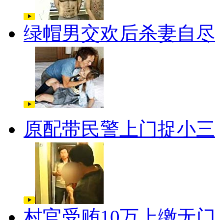
绿帽男交欢后杀妻自尽
原配带民警上门捉小三
村官受贿10万上缴无门