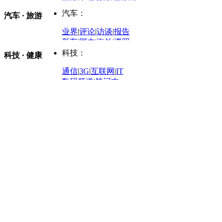
电影
|
百步穿影
|
观影团
防务观察
|
防务写真
金融观察
|
财知道
星座
|
塔罗
|
演出
汽车：
汽车 · 旅游
中国军情
|
环球军情
外媒视角
凤凰网·非常道
|
星光邦
业界
|
评论
|
访谈
|
报告
体育：
股票：
时尚：
新车
|
国内
|
海外
|
谍照
购车
|
导购
|
试驾
|
图解
科技：
NBA
|
CBA
|
大局观
科技 · 健康
炒股大赛
|
图解资金流向
时装
|
美容
|
美体
|
论坛
文化
|
人文
|
酷车
|
游记
中超
|
国际足球
|
图片
投资观察
|
龙虎榜点评
化妆品库
|
试用中心
通信
|
3G
|
互联网
|
IT
用车
|
专栏
|
二手车
黑马追踪
|
明星分析师
情感
|
奢侈品
|
图片
数码频道
|
笔记本
历史：
赛事
|
城市站
|
经销商
时尚品牌库
科技专题
|
探索
论坛
|
报价库
|
图片库
理财：
轶闻秘档
|
历史映像室
健康：
历史专题
|
民间说史
城市：
基金
|
理财
|
银行
|
保险
外汇
|
期货
|
黄金
养生
|
食疗
|
心理
|
疾病
文化：
对话
|
专栏
|
城市之星
收藏
|
职场
热点
|
论坛
|
找大夫
陕西
|
河南
|
广州
|
重庆
文化时评
|
文坛往事
图库
|
百科
|
疾病查询
青岛
|
福州
|
厦门
|
宁波
房产：
人文轶闻
|
文化热点
专题
|
卡路里计算器
辽宁
|
山东
|
天津
视频
|
健康无小事
资讯
|
政策
|
市场
|
专题
教育：
旅游：
高清大图
|
豪宅
|
家居
建筑
|
风水
|
访谈
|
置业
高考
|
公务员
|
考研
百家迹忆
|
全球GO
|
专题
房企
|
曝光
|
新盘
|
公寓
育人者
|
教育投诉
游中感动
|
红酒美食
别墅
|
商业
|
旅游
|
海外
出境游
|
国内游
|
周边游