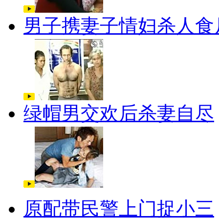
男子携妻子情妇杀人食
绿帽男交欢后杀妻自尽
原配带民警上门捉小三