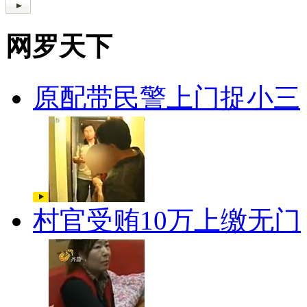
网罗天下
原配带民警上门捉小三
村官受贿10万上缴无门