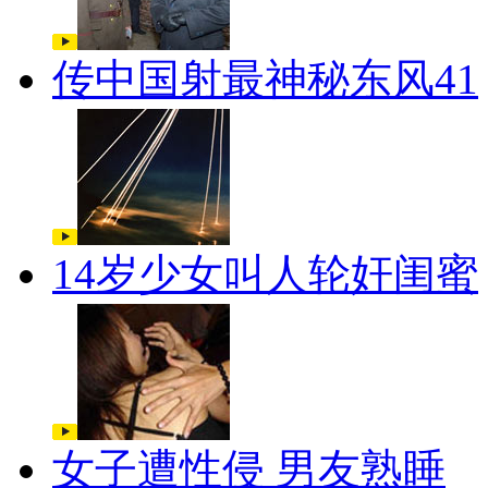
传中国射最神秘东风41
14岁少女叫人轮奸闺蜜
女子遭性侵 男友熟睡