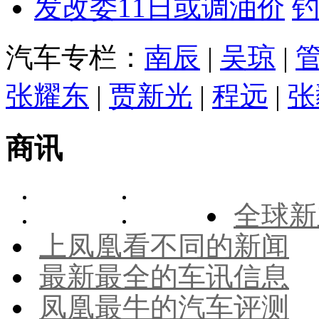
发改委11日或调油价
汽车专栏：
南辰
|
吴琼
|
张耀东
|
贾新光
|
程远
|
张
商讯
全球新
上凤凰看不同的新闻
最新最全的车讯信息
凤凰最牛的汽车评测