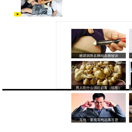
糖尿病降血糖稳血糖秘诀
男人吃什么强壮必看（组图）
耳鸣：重视耳鸣远离耳聋