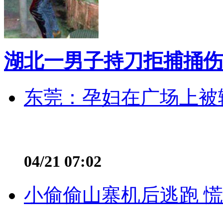
湖北一男子持刀拒捕捅伤
东莞：孕妇在广场上被辅
04/21 07:02
小偷偷山寨机后逃跑 慌不