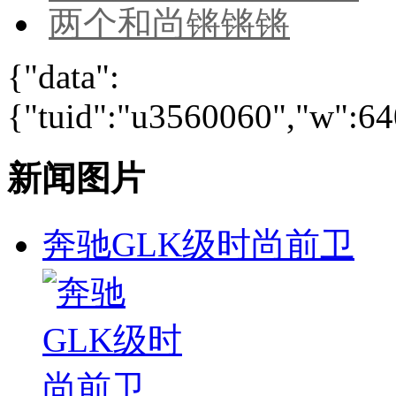
两个和尚锵锵锵
{"data":
{"tuid":"u3560060","w":640
新闻图片
奔驰GLK级时尚前卫