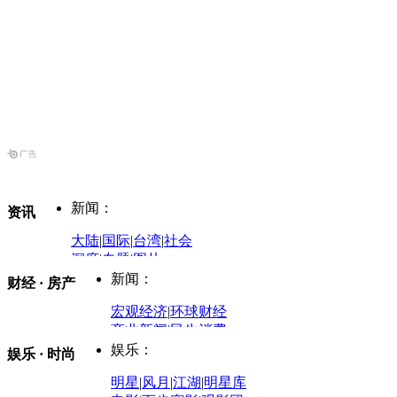
新闻：
资讯
大陆
|
国际
|
台湾
|
社会
深度
|
专题
|
图片
中国政要资料库
新闻：
财经 · 房产
评论：
宏观经济
|
环球财经
商业新闻
|
民生消费
时事开讲
娱乐：
娱乐 · 时尚
评论：
军事：
明星
|
风月
|
江湖
|
明星库
商业评论
|
宏观分析