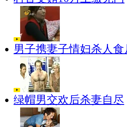
男子携妻子情妇杀人食
绿帽男交欢后杀妻自尽