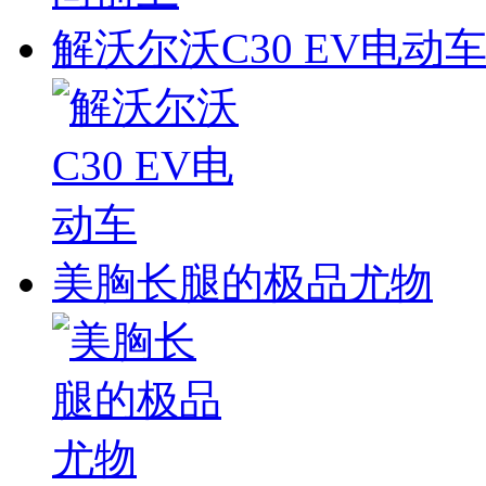
解沃尔沃C30 EV电动
美胸长腿的极品尤物