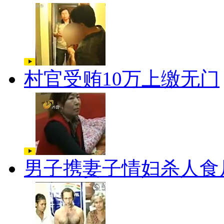
村官受贿10万上缴无门
男子携妻子情妇杀人食