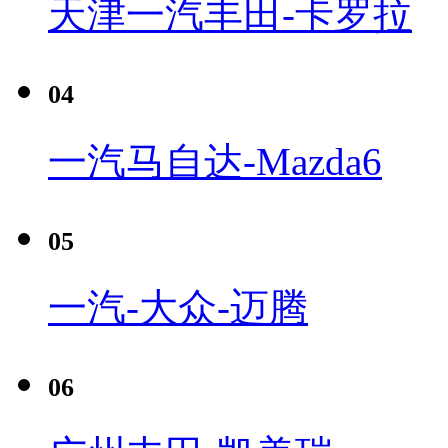
天津一汽丰田-卡罗拉
04
一汽马自达-Mazda6
05
一汽-大众-迈腾
06