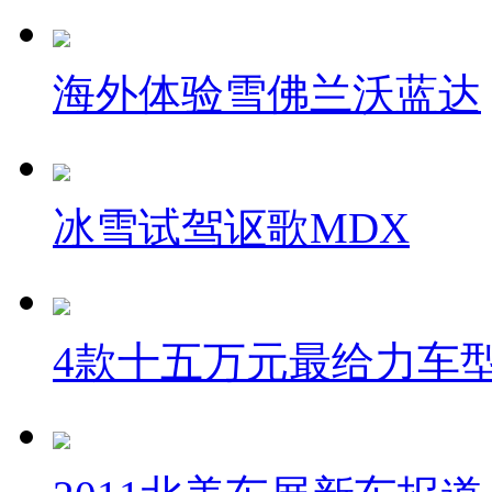
海外体验雪佛兰沃蓝达
冰雪试驾讴歌MDX
4款十五万元最给力车