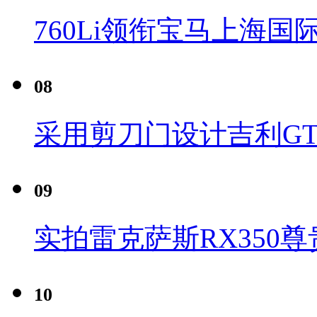
760Li领衔宝马上海国
08
采用剪刀门设计吉利G
09
实拍雷克萨斯RX350尊
10