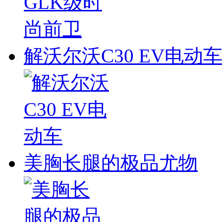
解沃尔沃C30 EV电动
美胸长腿的极品尤物