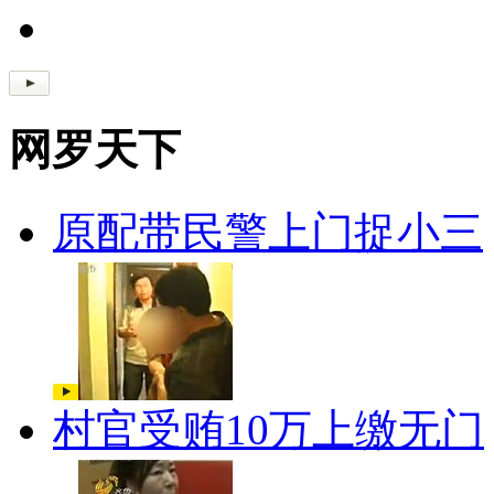
网罗天下
原配带民警上门捉小三
村官受贿10万上缴无门