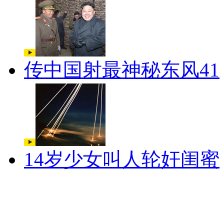
传中国射最神秘东风41
14岁少女叫人轮奸闺蜜