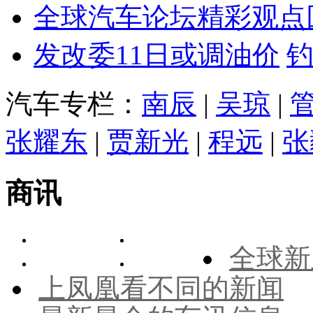
全球汽车论坛精彩观点
发改委11日或调油价
汽车专栏：
南辰
|
吴琼
|
张耀东
|
贾新光
|
程远
|
张
商讯
全球新
上凤凰看不同的新闻