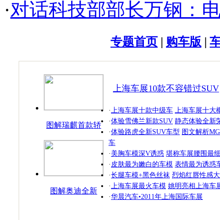
·
对话科技部部长万钢：
专题首页
|
购车版
|
上海车展10款不容错过SUV
·
上海车展十款中级车
上海车展十大
·
体验雪佛兰新款SUV
静态体验全新荣
图解瑞麒首款轿
·
体验路虎全新SUV车型
图文解析MG
跑
车
·
美胸车模深V诱惑
堪称车展腰围最
·
皮肤最为嫩白的车模
表情最为诱惑
·
长腿车模+黑色丝袜
烈焰红唇性感大
·
上海车展最火车模
姚明亮相上海车
图解奥迪全新
·
华晨汽车•2011年上海国际车展
SUV