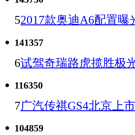
5
2017款奥迪A6配置曝
141357
6
试驾奇瑞路虎揽胜极光
116350
7
广汽传祺GS4北京上市 
104859