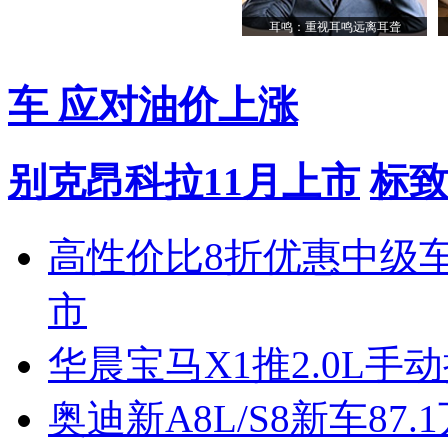
耳鸣：重视耳鸣远离耳聋
车 应对油价上涨
别克昂科拉11月上市
标致
高性价比8折优惠中级
市
华晨宝马X1推2.0L手
奥迪新A8L/S8新车87.