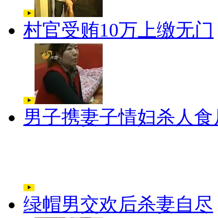
村官受贿10万上缴无门
男子携妻子情妇杀人食
绿帽男交欢后杀妻自尽