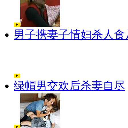
男子携妻子情妇杀人食
绿帽男交欢后杀妻自尽