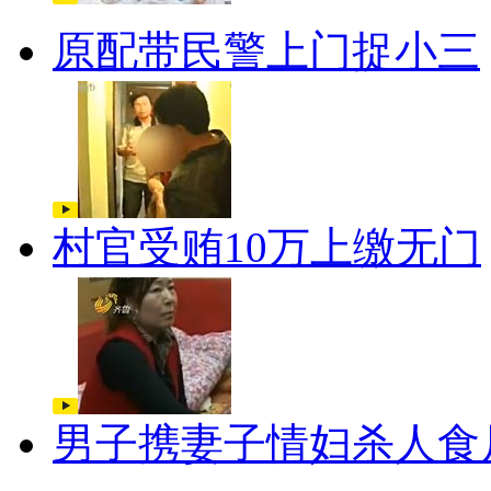
原配带民警上门捉小三
村官受贿10万上缴无门
男子携妻子情妇杀人食