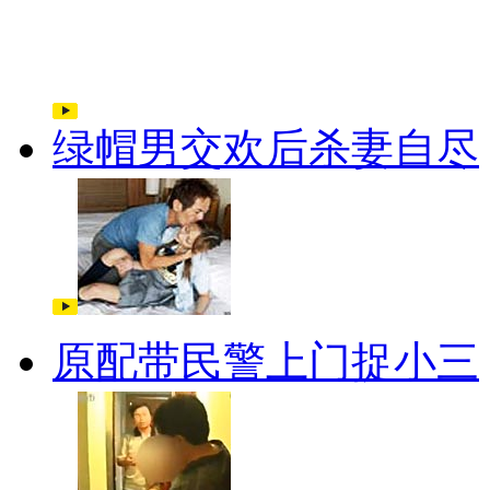
绿帽男交欢后杀妻自尽
原配带民警上门捉小三