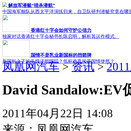
解放军潜艇“猎杀潜航”
中国海军舰队从西太平洋演练归来，自卫队研判潜艇究竟在哪
香港红十字会如何守护公信力
独家对话香港红十字会秘书长陈启明，解析其运作模式。
国情不是乳业新国标的挡箭牌
新国标之下的牛奶还能喝吗？低标准真的是国情使然？
凤凰网汽车
>
资讯
>
20
David Sandalo
2011年04月22日 14:08
来源：
凤凰网汽车