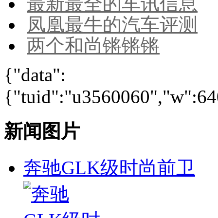
最新最全的车讯信息
凤凰最牛的汽车评测
两个和尚锵锵锵
{"data":
{"tuid":"u3560060","w":640
新闻图片
奔驰GLK级时尚前卫