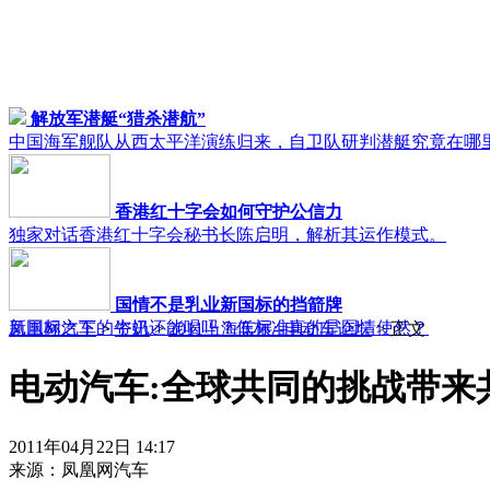
解放军潜艇“猎杀潜航”
中国海军舰队从西太平洋演练归来，自卫队研判潜艇究竟在哪
香港红十字会如何守护公信力
独家对话香港红十字会秘书长陈启明，解析其运作模式。
国情不是乳业新国标的挡箭牌
新国标之下的牛奶还能喝吗？低标准真的是国情使然？
凤凰网汽车
>
资讯
>
2011上海车展--电动车论坛
> 正文
电动汽车:全球共同的挑战带来
2011年04月22日 14:17
来源：
凤凰网汽车