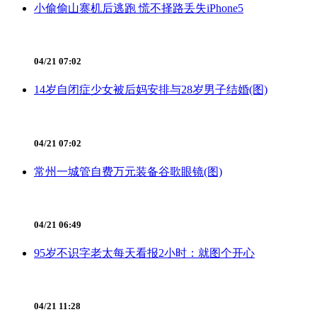
小偷偷山寨机后逃跑 慌不择路丢失iPhone5
04/21 07:02
14岁自闭症少女被后妈安排与28岁男子结婚(图)
04/21 07:02
常州一城管自费万元装备谷歌眼镜(图)
04/21 06:49
95岁不识字老太每天看报2小时：就图个开心
04/21 11:28