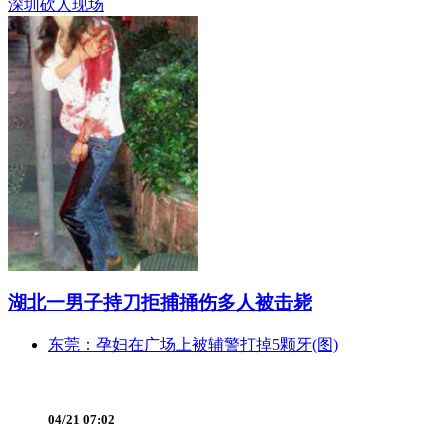
深圳砍人现场
湖北一男子持刀拒捕捅伤多人被击毙
东莞：孕妇在广场上被辅警打掉5颗牙(图)
04/21 07:02