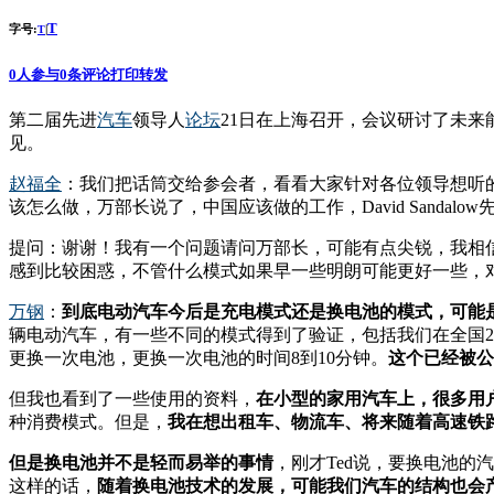
T
字号:
|
T
0
人参与
0
条评论
打印
转发
第二届先进
汽车
领导人
论坛
21日在上海召开，会议研讨了未
见。
赵福全
：我们把话筒交给参会者，看看大家针对各位领导想听
该怎么做，万部长说了，中国应该做的工作，David Sand
提问：谢谢！我有一个问题请问万部长，可能有点尖锐，我相
感到比较困惑，不管什么模式如果早一些明朗可能更好一些，
万钢
：
到底电动汽车今后是充电模式还是换电池的模式，可能
辆电动汽车，有一些不同的模式得到了验证，包括我们在全国2
更换一次电池，更换一次电池的时间8到10分钟。
这个已经被公
但我也看到了一些使用的资料，
在小型的家用汽车上，很多用
种消费模式。但是，
我在想出租车、物流车、将来随着高速铁
但是换电池并不是轻而易举的事情
，刚才Ted说，要换电池
这样的话，
随着换电池技术的发展，可能我们汽车的结构也会