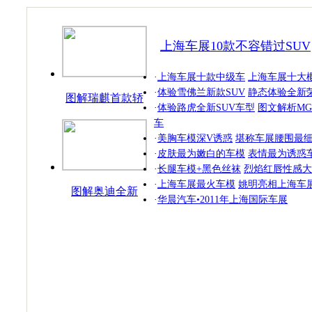
上海车展10款不容错过SUV
·
上海车展十款中级车
上海车展十大
·
体验雪佛兰新款SUV
静态体验全新荣
图解瑞麒首款轿
·
体验路虎全新SUV车型
图文解析MG
跑
车
·
美胸车模深V诱惑
堪称车展腰围最
·
皮肤最为嫩白的车模
表情最为诱惑
·
长腿车模+黑色丝袜
烈焰红唇性感大
·
上海车展最火车模
姚明亮相上海车
图解奥迪全新
·
华晨汽车•2011年上海国际车展
SUV