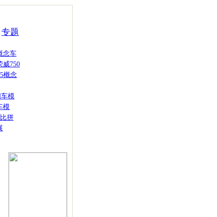
专题
概念车
威750
5概念
细车模
车模
比拼
展