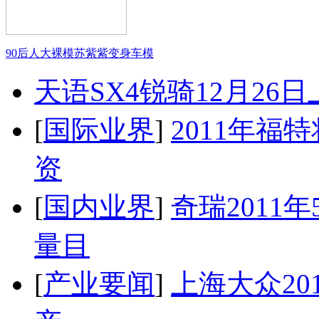
90后人大裸模苏紫紫变身车模
天语SX4锐骑12月26
[
国际业界
]
2011年
资
[
国内业界
]
奇瑞2011
量目
[
产业要闻
]
上海大众20