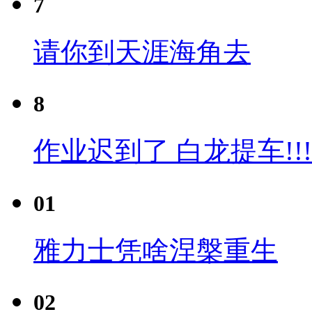
7
请你到天涯海角去
8
作业迟到了 白龙提车!!!
01
雅力士凭啥涅槃重生
02