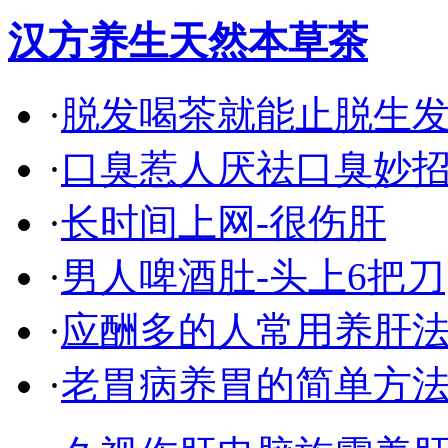
汉方养生天然本草茶
·
脱发喝茶就能止脱生
·
口臭惹人厌祛口臭妙
·
长时间上网-很伤肝
·
男人啤酒肚-头上6把刀
·
应酬多的人常用养肝
·
老胃病养胃的简单方