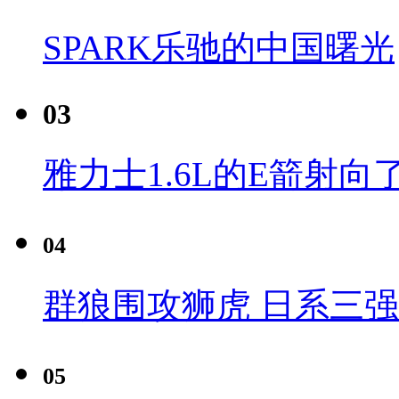
SPARK乐驰的中国曙光
03
雅力士1.6L的E箭射向
04
群狼围攻狮虎 日系三
05