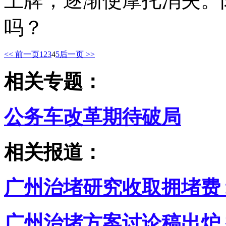
上牌，逐渐使摩托消失。
吗？
<< 前一页
1
2
3
4
5
后一页 >>
相关专题：
公务车改革期待破局
相关报道：
广州治堵研究收取拥堵费
广州治堵方案讨论稿出炉