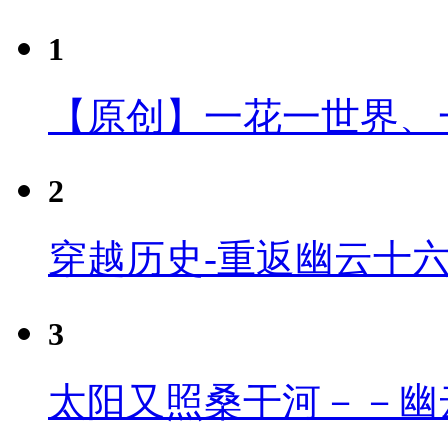
1
【原创】一花一世界、
2
穿越历史-重返幽云十
3
太阳又照桑干河－－幽