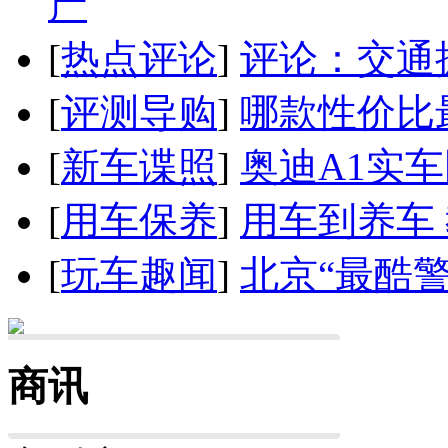
产
[
热点评论
]
评论：交通
[
评测导购
]
哪款性价比
[
新车谍照
]
奥迪A1实
[
用车保养
]
用车到养车
[
玩车趣闻
]
北京“最酷
商讯