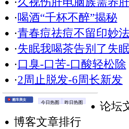
·
久视伤肝电脑族需养
·
喝酒“千杯不醉”揭秘
·
青春痘祛痘不留印妙
·
失眠我喝茶告别了失
·
口臭-口苦-口酸轻松除
·
2周止脱发-6周长新发
酷车美女
今日热图
昨日热图
论坛
博客文章排行