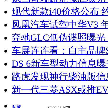
现代新款i40价格公布 约
凤凰汽车试驾中华V3 
奔驰GLC低伪谍照曝光
车展连连看：自主品牌S
DS 6新车型动力信息曝光
路虎发现神行柴油版信
新一代三菱ASX或推EV
君威
17.99-25.59万