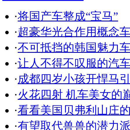
·
将国产车整成“宝马”
·
超豪华光合作用概念
·
不可抵挡的韩国魅力
·
让人不得不叹服的汽
·
成都四岁小孩开悍马
·
火花四射 机车美女的
·
看看美国贝弗利山庄
·
有望取代兽兽的潜力