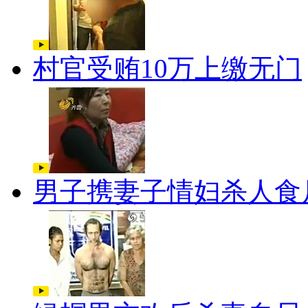
村官受贿10万上缴无门
男子携妻子情妇杀人食