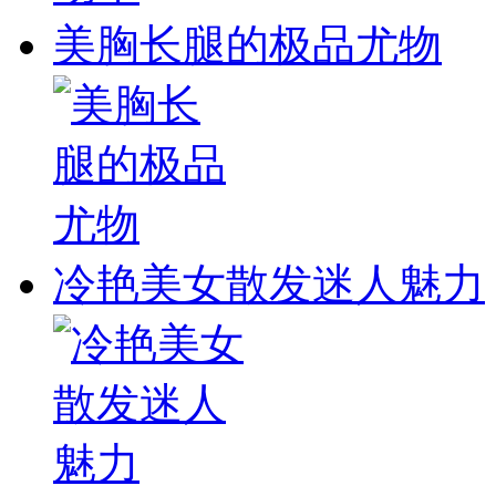
美胸长腿的极品尤物
冷艳美女散发迷人魅力