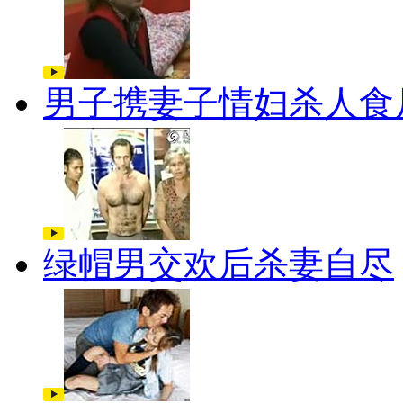
男子携妻子情妇杀人食
绿帽男交欢后杀妻自尽