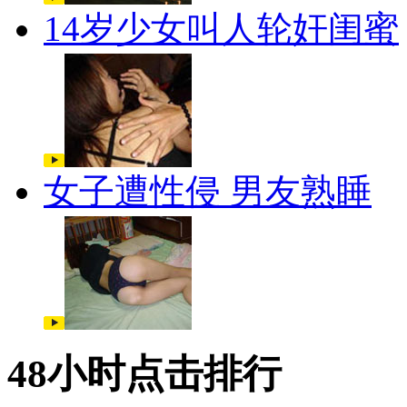
14岁少女叫人轮奸闺蜜
女子遭性侵 男友熟睡
48小时点击排行