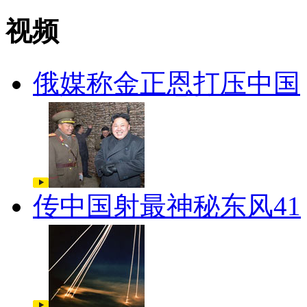
视频
俄媒称金正恩打压中国
传中国射最神秘东风41