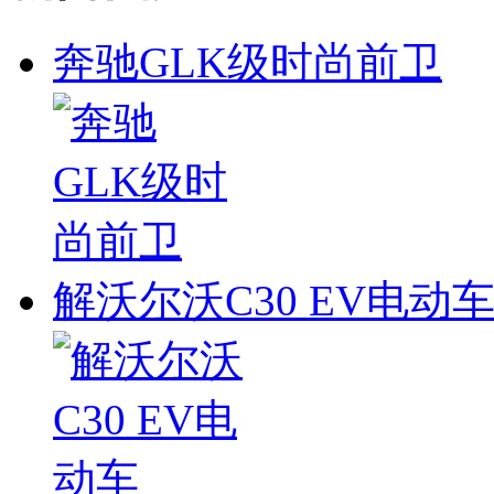
奔驰GLK级时尚前卫
解沃尔沃C30 EV电动