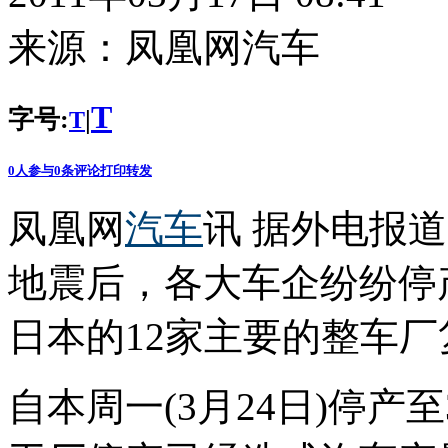
来源：
凤凰网汽车
T
字号:
|
T
0
人参与
0
条评论
打印
转发
凤凰网
汽车
讯 据外电报道
地震后，各大车企纷纷停产
日本的12家主要的整车厂
自本周一(3月24日)停产