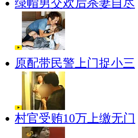
绿帽男交欢后杀妻自尽
原配带民警上门捉小三
村官受贿10万上缴无门