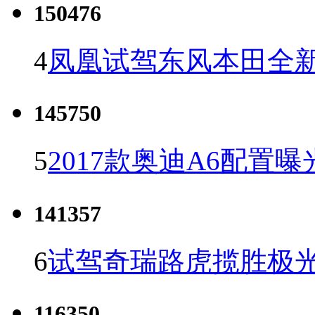
150476
4
凤凰试驾东风本田全新C
145750
5
2017款奥迪A6配置曝
141357
6
试驾奇瑞路虎揽胜极光
116350