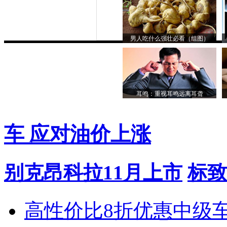
男人吃什么强壮必看（组图）
耳鸣：重视耳鸣远离耳聋
车 应对油价上涨
别克昂科拉11月上市
标致
高性价比8折优惠中级