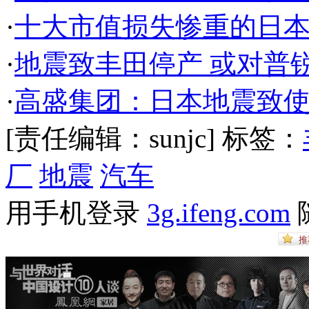
·
十大市值损失惨重的日
·
地震致丰田停产 或对普
·
高盛集团：日本地震致使
[责任编辑：sunjc]
标签：
厂
地震
汽车
用手机登录
3g.ifeng.com