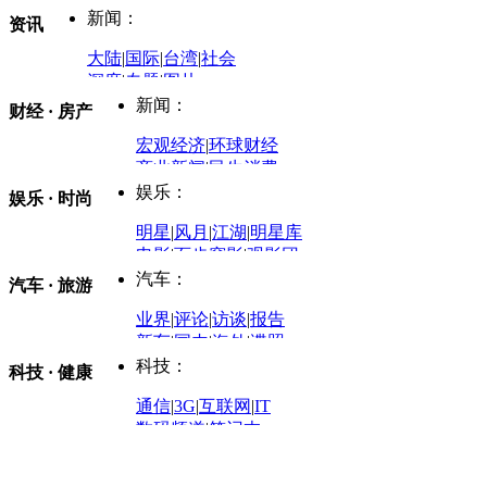
新闻：
资讯
大陆
|
国际
|
台湾
|
社会
深度
|
专题
|
图片
中国政要资料库
新闻：
财经 · 房产
评论：
宏观经济
|
环球财经
商业新闻
|
民生消费
时事开讲
娱乐：
娱乐 · 时尚
评论：
军事：
明星
|
风月
|
江湖
|
明星库
商业评论
|
宏观分析
电影
|
百步穿影
|
观影团
防务观察
|
防务写真
金融观察
|
财知道
星座
|
塔罗
|
演出
汽车：
汽车 · 旅游
中国军情
|
环球军情
外媒视角
凤凰网·非常道
|
星光邦
业界
|
评论
|
访谈
|
报告
体育：
股票：
时尚：
新车
|
国内
|
海外
|
谍照
购车
|
导购
|
试驾
|
图解
科技：
NBA
|
CBA
|
大局观
科技 · 健康
炒股大赛
|
图解资金流向
时装
|
美容
|
美体
|
论坛
文化
|
人文
|
酷车
|
游记
中超
|
国际足球
|
图片
投资观察
|
龙虎榜点评
化妆品库
|
试用中心
通信
|
3G
|
互联网
|
IT
用车
|
专栏
|
二手车
黑马追踪
|
明星分析师
情感
|
奢侈品
|
图片
数码频道
|
笔记本
历史：
赛事
|
城市站
|
经销商
时尚品牌库
科技专题
|
探索
论坛
|
报价库
|
图片库
理财：
轶闻秘档
|
历史映像室