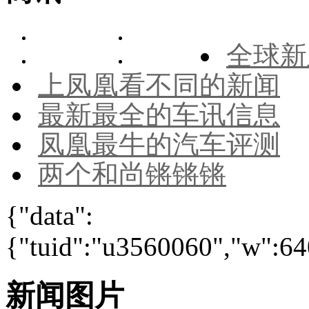
全球新
上凤凰看不同的新闻
最新最全的车讯信息
凤凰最牛的汽车评测
两个和尚锵锵锵
{"data":
{"tuid":"u3560060","w":640
新闻图片