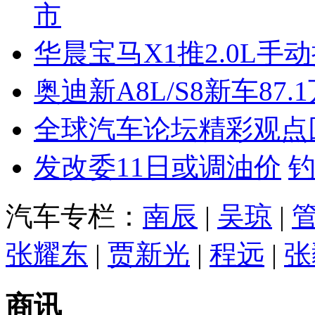
市
华晨宝马X1推2.0L手
奥迪新A8L/S8新车87.
全球汽车论坛精彩观点
发改委11日或调油价
汽车专栏：
南辰
|
吴琼
|
张耀东
|
贾新光
|
程远
|
张
商讯