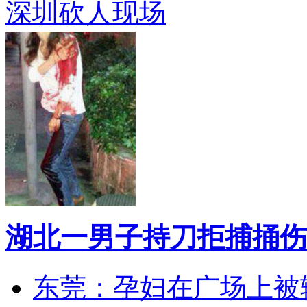
深圳砍人现场
湖北一男子持刀拒捕捅伤
东莞：孕妇在广场上被辅