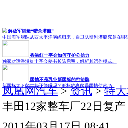
解放军潜艇“猎杀潜航”
中国海军舰队从西太平洋演练归来，自卫队研判潜艇究竟在哪
香港红十字会如何守护公信力
独家对话香港红十字会秘书长陈启明，解析其运作模式。
国情不是乳业新国标的挡箭牌
新国标之下的牛奶还能喝吗？低标准真的是国情使然？
凤凰网汽车
>
资讯
>
特大
丰田12家整车厂22日复产
2011年03月17日 08:41