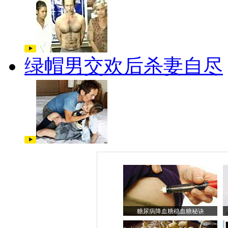
绿帽男交欢后杀妻自尽
糖尿病降血糖稳血糖秘诀