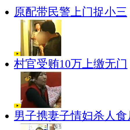
原配带民警上门捉小三
村官受贿10万上缴无门
男子携妻子情妇杀人食