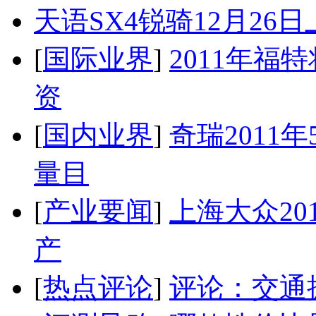
天语SX4锐骑12月26
[
国际业界
]
2011年
资
[
国内业界
]
奇瑞2011
量目
[
产业要闻
]
上海大众20
产
[
热点评论
]
评论：交通