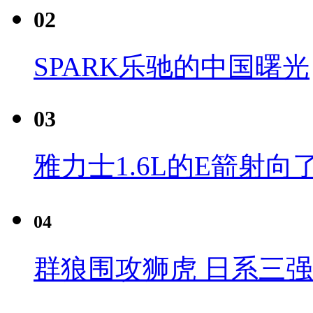
02
SPARK乐驰的中国曙光
03
雅力士1.6L的E箭射向
04
群狼围攻狮虎 日系三