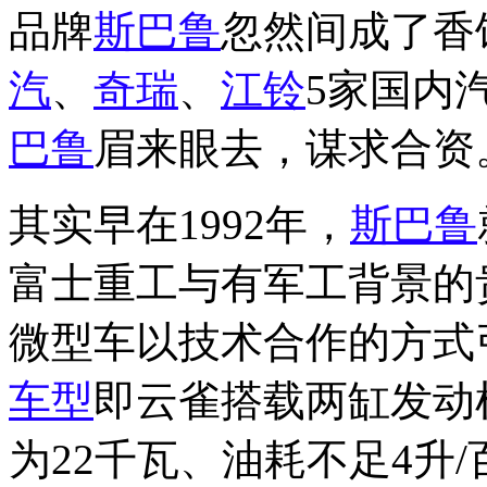
品牌
斯巴鲁
忽然间成了香
汽
、
奇瑞
、
江铃
5家国内
巴鲁
眉来眼去，谋求合资
其实早在1992年，
斯巴鲁
富士重工与有军工背景的
微型车以技术合作的方式
车型
即云雀搭载两缸发动机
为22千瓦、油耗不足4升