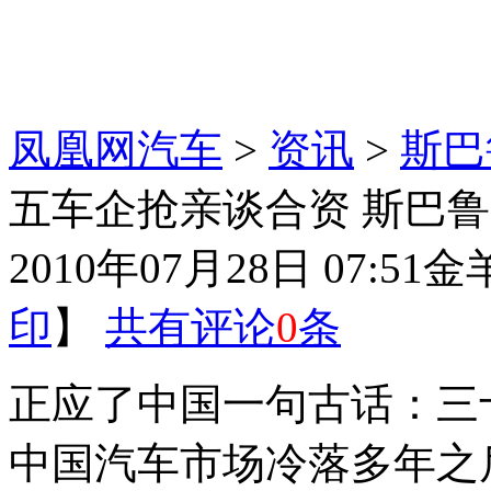
凤凰网汽车
>
资讯
>
斯巴
五车企抢亲谈合资 斯巴鲁
2010年07月28日 07:51
金
印
】
共有评论
0
条
正应了中国一句古话：三
中国汽车市场冷落多年之