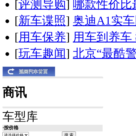
[
评测导购
]
哪款性价比
[
新车谍照
]
奥迪A1实
[
用车保养
]
用车到养车
[
玩车趣闻
]
北京“最酷
商讯
车型库
·按价格