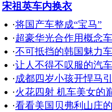
宋祖英车内换衣
·
将国产车整成“宝马”
·
超豪华光合作用概念
·
不可抵挡的韩国魅力
·
让人不得不叹服的汽
·
成都四岁小孩开悍马
·
火花四射 机车美女的
·
看看美国贝弗利山庄