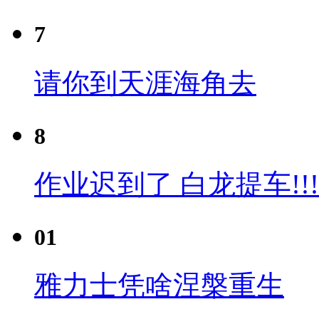
7
请你到天涯海角去
8
作业迟到了 白龙提车!!!
01
雅力士凭啥涅槃重生