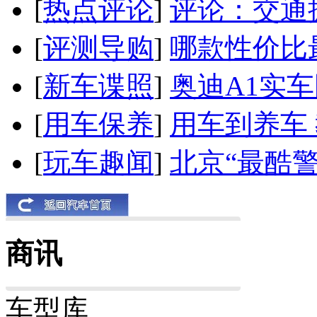
[
热点评论
]
评论：交通
[
评测导购
]
哪款性价比
[
新车谍照
]
奥迪A1实
[
用车保养
]
用车到养车
[
玩车趣闻
]
北京“最酷
商讯
车型库