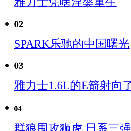
雅力士凭啥涅槃重生
02
SPARK乐驰的中国曙光
03
雅力士1.6L的E箭射向
04
群狼围攻狮虎 日系三