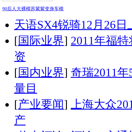
90后人大裸模苏紫紫变身车模
天语SX4锐骑12月26
[
国际业界
]
2011年
资
[
国内业界
]
奇瑞2011
量目
[
产业要闻
]
上海大众20
产