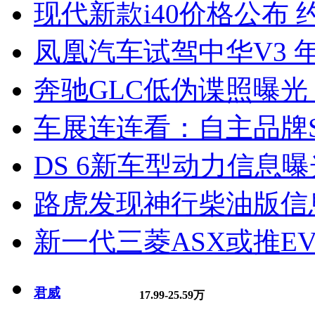
现代新款i40价格公布 约
凤凰汽车试驾中华V3 
奔驰GLC低伪谍照曝光
车展连连看：自主品牌S
DS 6新车型动力信息曝光
路虎发现神行柴油版信
新一代三菱ASX或推EV
君威
17.99-25.59万