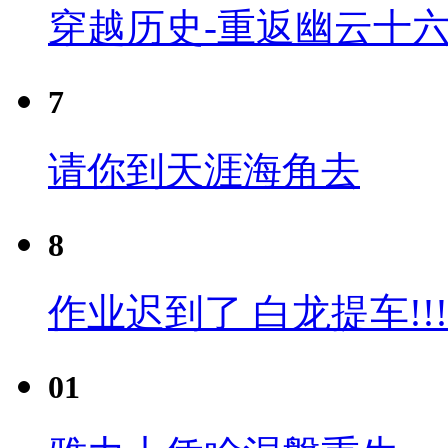
穿越历史-重返幽云十六
7
请你到天涯海角去
8
作业迟到了 白龙提车!!!
01