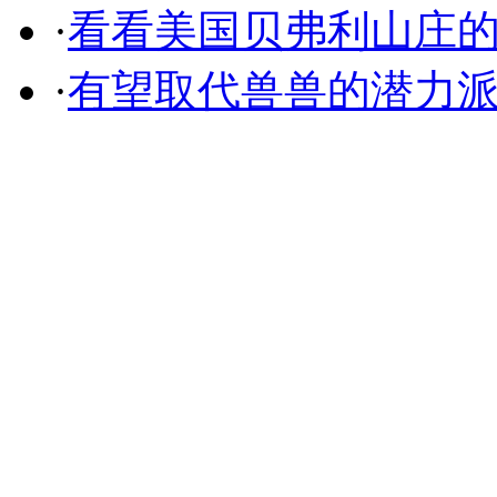
·
看看美国贝弗利山庄
·
有望取代兽兽的潜力