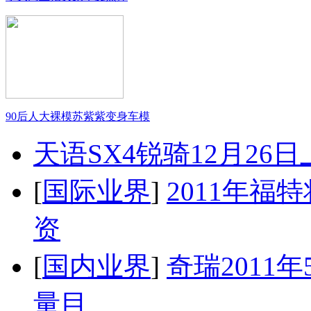
90后人大裸模苏紫紫变身车模
天语SX4锐骑12月26
[
国际业界
]
2011年
资
[
国内业界
]
奇瑞2011
量目