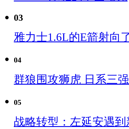
03
雅力士1.6L的E箭射向
04
群狼围攻狮虎 日系三
05
战略转型：左延安遇到