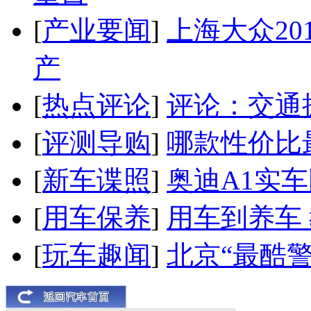
[
产业要闻
]
上海大众20
产
[
热点评论
]
评论：交通
[
评测导购
]
哪款性价比
[
新车谍照
]
奥迪A1实
[
用车保养
]
用车到养车
[
玩车趣闻
]
北京“最酷