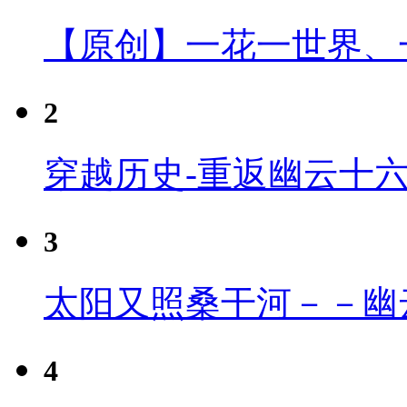
【原创】一花一世界、
2
穿越历史-重返幽云十
3
太阳又照桑干河－－幽
4