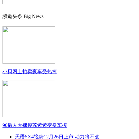
频道头条
Big News
小贝网上拍卖豪车受热捧
90后人大裸模苏紫紫变身车模
天语SX4锐骑12月26日上市 动力将不变