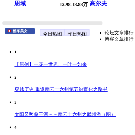
思域
高尔夫
12.98-18.88万
酷车美女
论坛文章排行
今日热图
昨日热图
博客文章排行
1
【原创】一花一世界、一叶一如来
2
穿越历史-重返幽云十六州第五站宣化之路书
3
太阳又照桑干河－－幽云十六州之武州游（图）
4