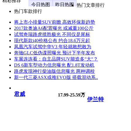
精彩推荐
今日热图
昨日热图
热门文章排行
热门车款排行
将上市小排量SUV前瞻 高效环保新趋势
2017款奥迪A6配置曝光 或减重100公斤
试驾奇瑞路虎揽胜极光 不同仅是尾标
现代新款i40价格公布 约合18.6万元起
凤凰汽车试驾中华V3 年轻就敢想敢为
奔驰GLC低伪谍照曝光 预计下半年发布
车展连连看：自主品牌SUV能造多“大“？
DS 6新车型动力信息曝光 配1.8T发动机
路虎发现神行柴油版信息曝光 两种调校
新一代三菱ASX或推EVO版 搭载混动系..
君威
17.99-25.59万
伊兰特