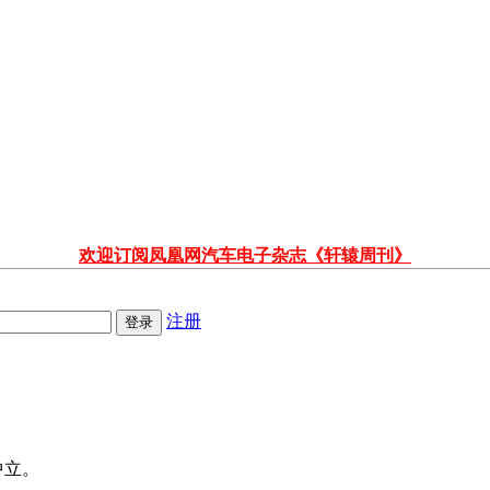
欢迎订阅凤凰网汽车电子杂志《轩辕周刊》
注册
中立。