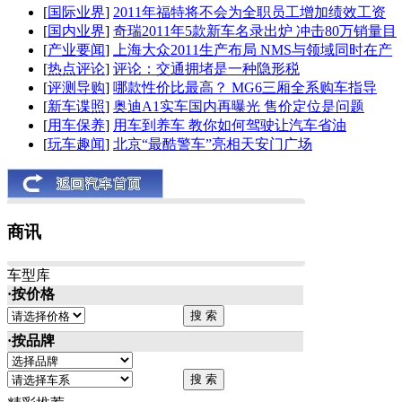
[
国际业界
]
2011年福特将不会为全职员工增加绩效工资
[
国内业界
]
奇瑞2011年5款新车名录出炉 冲击80万销量目
[
产业要闻
]
上海大众2011生产布局 NMS与领域同时在产
[
热点评论
]
评论：交通拥堵是一种隐形税
[
评测导购
]
哪款性价比最高？ MG6三厢全系购车指导
[
新车谍照
]
奥迪A1实车国内再曝光 售价定位是问题
[
用车保养
]
用车到养车 教你如何驾驶让汽车省油
[
玩车趣闻
]
北京“最酷警车”亮相天安门广场
商讯
车型库
·按价格
·按品牌