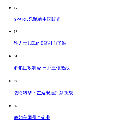
02
SPARK乐驰的中国曙光
03
雅力士1.6L的E箭射向了谁
04
群狼围攻狮虎 日系三强激战
05
战略转型：左延安遇到新挑战
06
假如美国是个企业