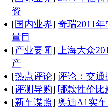
资
[
国内业界
]
奇瑞2011
量目
[
产业要闻
]
上海大众20
产
[
热点评论
]
评论：交通
[
评测导购
]
哪款性价比
[
新车谍照
]
奥迪A1实