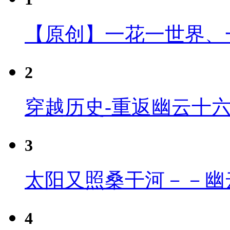
【原创】一花一世界、
2
穿越历史-重返幽云十
3
太阳又照桑干河－－幽
4