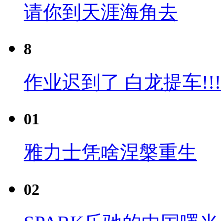
请你到天涯海角去
8
作业迟到了 白龙提车!!!
01
雅力士凭啥涅槃重生
02