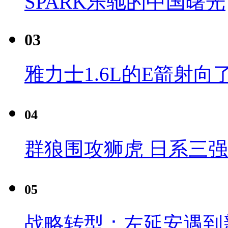
SPARK乐驰的中国曙光
03
雅力士1.6L的E箭射向
04
群狼围攻狮虎 日系三
05
战略转型：左延安遇到