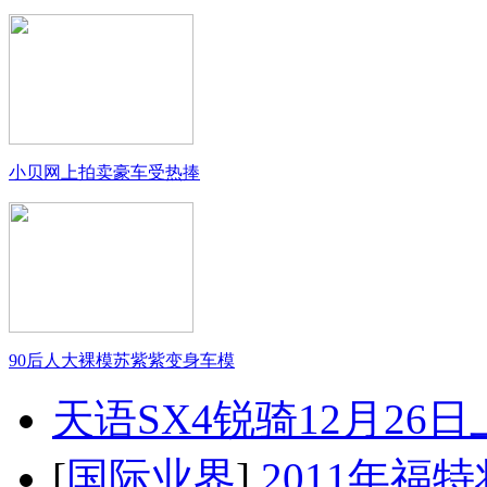
小贝网上拍卖豪车受热捧
90后人大裸模苏紫紫变身车模
天语SX4锐骑12月26
[
国际业界
]
2011年