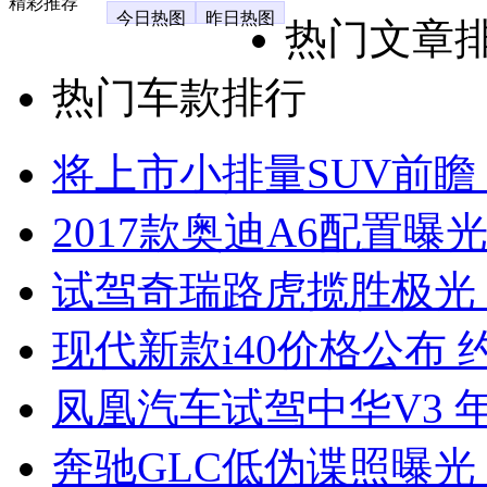
精彩推荐
今日热图
昨日热图
热门文章
热门车款排行
将上市小排量SUV前瞻
2017款奥迪A6配置曝光
试驾奇瑞路虎揽胜极光
现代新款i40价格公布 约
凤凰汽车试驾中华V3 
奔驰GLC低伪谍照曝光