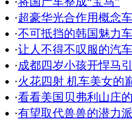
·
将国产车整成“宝马”
·
超豪华光合作用概念
·
不可抵挡的韩国魅力
·
让人不得不叹服的汽
·
成都四岁小孩开悍马
·
火花四射 机车美女的
·
看看美国贝弗利山庄
·
有望取代兽兽的潜力