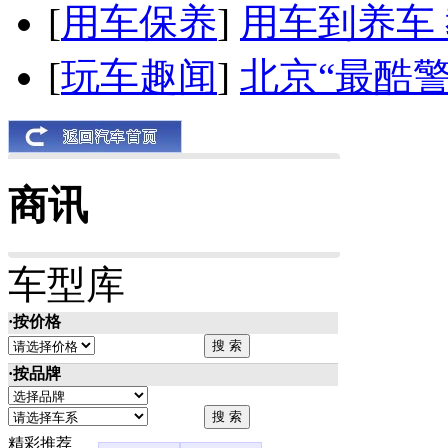
[
用车保养
]
用车到养车
[
玩车趣闻
]
北京“最酷
商讯
车型库
·按价格
·按品牌
精彩推荐