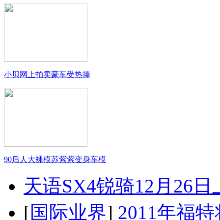
小贝网上拍卖豪车受热捧
90后人大裸模苏紫紫变身车模
天语SX4锐骑12月26
[
国际业界
]
2011年