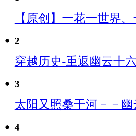
【原创】一花一世界、
2
穿越历史-重返幽云十
3
太阳又照桑干河－－幽
4