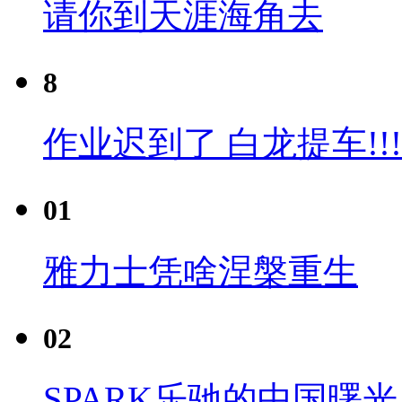
请你到天涯海角去
8
作业迟到了 白龙提车!!!
01
雅力士凭啥涅槃重生
02
SPARK乐驰的中国曙光