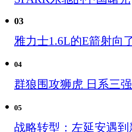
03
雅力士1.6L的E箭射向
04
群狼围攻狮虎 日系三
05
战略转型：左延安遇到