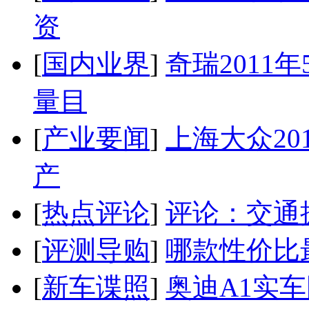
资
[
国内业界
]
奇瑞2011
量目
[
产业要闻
]
上海大众20
产
[
热点评论
]
评论：交通
[
评测导购
]
哪款性价比
[
新车谍照
]
奥迪A1实