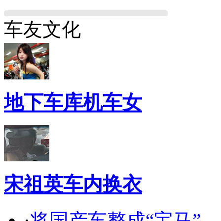
车友文化
地下车库机车女
宋祖英车内换衣
·
将国产车整成“宝马”