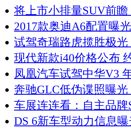
将上市小排量SUV前瞻
2017款奥迪A6配置曝光
试驾奇瑞路虎揽胜极光
现代新款i40价格公布 约
凤凰汽车试驾中华V3 
奔驰GLC低伪谍照曝光
车展连连看：自主品牌S
DS 6新车型动力信息曝光