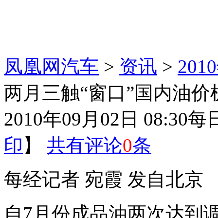
凤凰网汽车
>
资讯
>
20
两月三触“窗口”国内油价
2010年09月02日 08:30
每
印
】
共有评论
0
条
每经记者 宛霞 发自北京
自7月份成品油两次达到