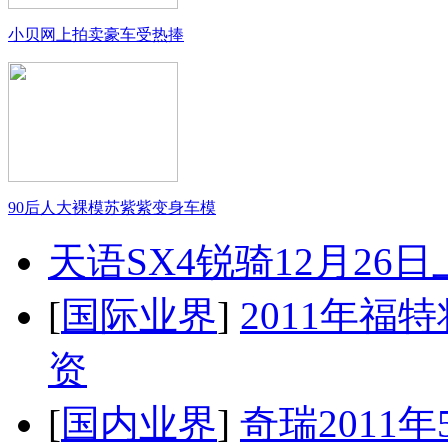
小贝网上拍卖豪车受热捧
90后人大裸模苏紫紫变身车模
天语SX4锐骑12月26
[
国际业界
]
2011年
资
[
国内业界
]
奇瑞2011