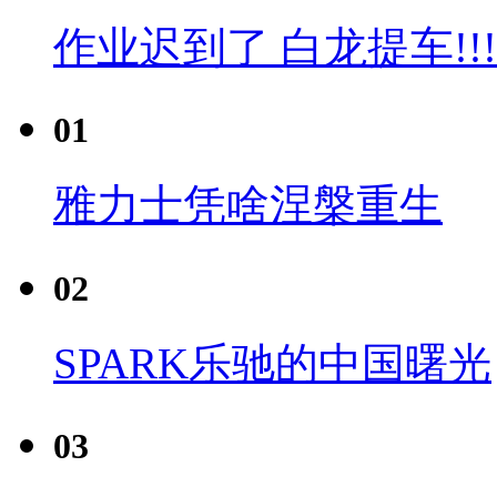
作业迟到了 白龙提车!!!
01
雅力士凭啥涅槃重生
02
SPARK乐驰的中国曙光
03