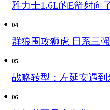
雅力士1.6L的E箭射向
04
群狼围攻狮虎 日系三
05
战略转型：左延安遇到
06