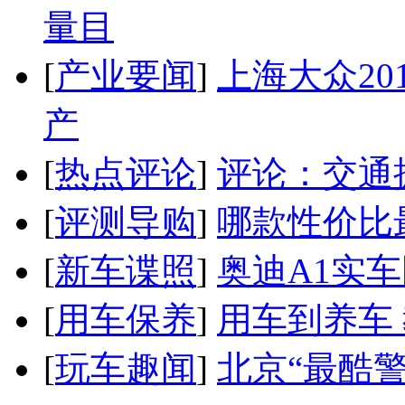
量目
[
产业要闻
]
上海大众20
产
[
热点评论
]
评论：交通
[
评测导购
]
哪款性价比
[
新车谍照
]
奥迪A1实
[
用车保养
]
用车到养车
[
玩车趣闻
]
北京“最酷