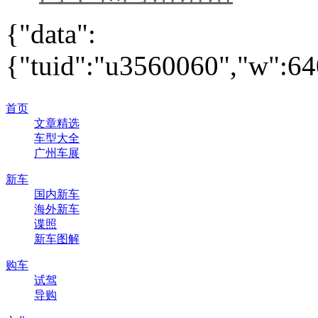
{"data":
{"tuid":"u3560060","w":640
首页
文章精选
车型大全
广州车展
新车
国内新车
海外新车
谍照
新车图解
购车
试驾
导购