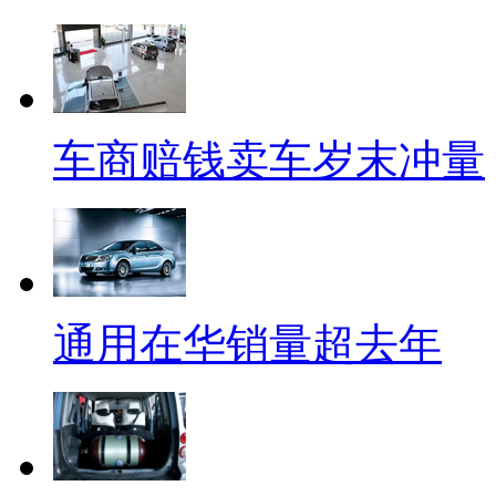
车商赔钱卖车岁末冲量
通用在华销量超去年