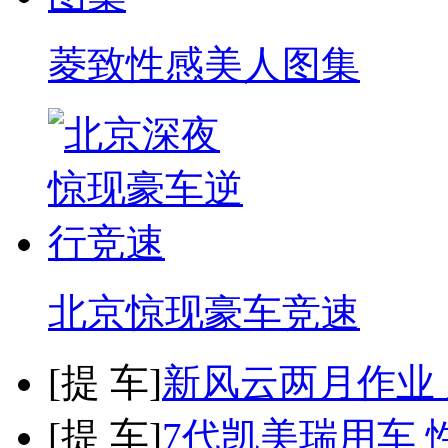
菱致性感美人图集
北京惊现豪车竞速
[
提 车
]
新风云两月作业
[
提 车
]
7代凯美瑞用车 