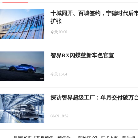
十城同开、百城签约，宁德时代后
扩张
今天 00:00
智界RX闪蝶蓝新车色官宣
今天 16:04
探访智界超级工厂：单月交付破万
08-09 19:52