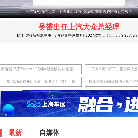
20年续约的信心票：上汽通用以“至境模式”重塑合资出海新范式？
吴赟出任上汽大众总经理
[
吉利远程新能源商用车7月销量持续攀升
]
[
2027款埃安RT上市，9.98万元
阿斯顿·马丁Vanquish 25周年限量版发布 硬顶/敞篷版共计限量50台
“先有AI后有车”，赛豆科技发
星海V6正式开启预售，预售价10.49万元起
凤凰最有影响价值的房地产信
最新
自媒体