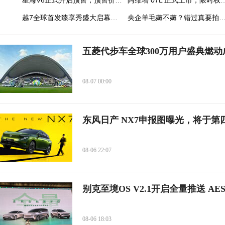
星海V6正式开启预售，预售价10.49万元起
阿维塔 07L 正式上市，限时权益价区间为
越7全球首发臻享秀盛大启幕，内饰智舱首发并正式开启先享计划
央企羊毛薅不薅？错过真要
五菱代步车全球300万用户盛典燃
08-07 00:00
东风日产 NX7申报图曝光，将于第
08-06 22:07
别克至境OS V2.1开启全量推送 
08-06 18:03