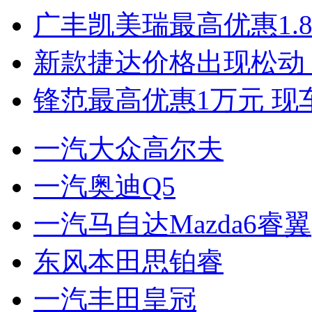
广丰凯美瑞最高优惠1.
新款捷达价格出现松动 
锋范最高优惠1万元 现
一汽大众高尔夫
一汽奥迪Q5
一汽马自达Mazda6睿翼
东风本田思铂睿
一汽丰田皇冠