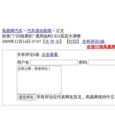
凤凰网汽车
>
汽车滚动新闻
> 正文
前掌门“闪电离职” 通用临时CEO高层大调整
2009年12月14日 07:07
【
大
中
小
】 【
打印
】
共有评论
0
条
欢迎订阅凤凰
共有评论
0
条
点击查看
用户名
密码
所有评论仅代表网友意见，凤凰网保持中立