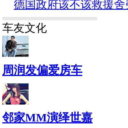
德国政府该不该救援舍
车友文化
周润发偏爱房车
邻家MM演绎世嘉