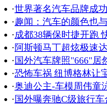
·
世界著名汽车品牌成
·
趣闻：汽车的颜色也
·
成都38辆保时捷开跑 
·
阿斯顿马丁超炫极速达
·
国外汽车牌照"666"
·
恐怖车祸 纽博格林让
·
奥迪公主-车模周伟童
·
国外曝奔驰C级旅行车