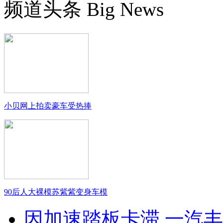
频道头条
Big News
小贝网上拍卖豪车受热捧
90后人大裸模苏紫紫变身车模
因加速踏板卡滞 一汽丰田