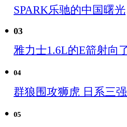
SPARK乐驰的中国曙光
03
雅力士1.6L的E箭射向
04
群狼围攻狮虎 日系三
05