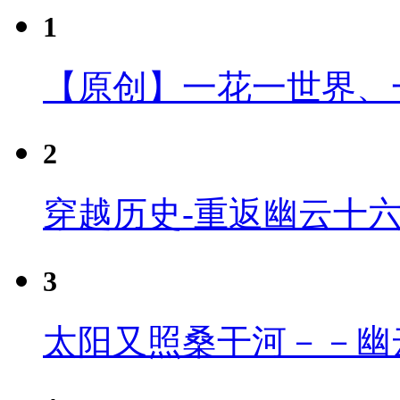
1
【原创】一花一世界、
2
穿越历史-重返幽云十
3
太阳又照桑干河－－幽