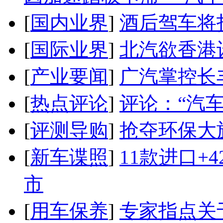
[
国内业界
]
酒后驾车将扣
[
国际业界
]
北汽欲香港
[
产业要闻
]
广汽掌控长
[
热点评论
]
评论：“汽
[
评测导购
]
抢夺环保大
[
新车谍照
]
11款进口+
市
[
用车保养
]
专家指点关