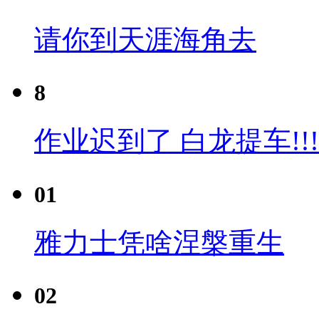
请你到天涯海角去
8
作业迟到了 白龙提车!!!
01
雅力士凭啥涅槃重生
02