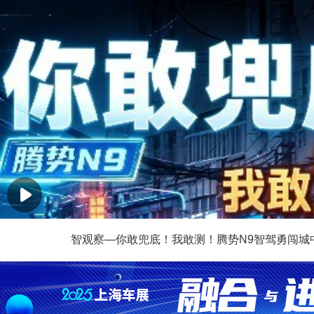
智观察—你敢兜底！我敢测！腾势N9智驾勇闯城