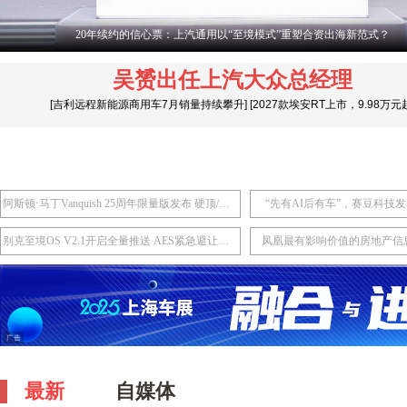
20年续约的信心票：上汽通用以“至境模式”重塑合资出海新范式？
吴赟出任上汽大众总经理
[
吉利远程新能源商用车7月销量持续攀升
]
[
2027款埃安RT上市，9.98万元
阿斯顿·马丁Vanquish 25周年限量版发布 硬顶/敞篷版共计限量50台
“先有AI后有车”，赛豆科技发
别克至境OS V2.1开启全量推送 AES紧急避让功能首次上车
凤凰最有影响价值的房地产信
最新
自媒体