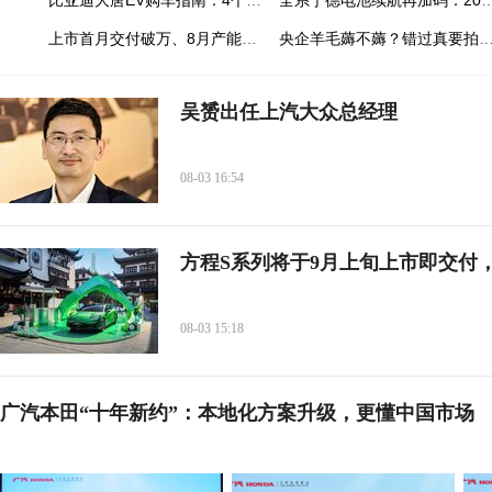
比亚迪大唐EV购车指南：4个款型如何选“一步到位”的终极答案？
全系宁德电池续航再加码：2027款埃安RT上
上市首月交付破万、8月产能冲刺1.5万台：比亚迪大唐EV重构大三排SUV市场格局
央企羊毛薅不薅？错过真要
吴赟出任上汽大众总经理
08-03 16:54
方程S系列将于9月上旬上市即交付，
08-03 15:18
广汽本田“十年新约”：本地化方案升级，更懂中国市场