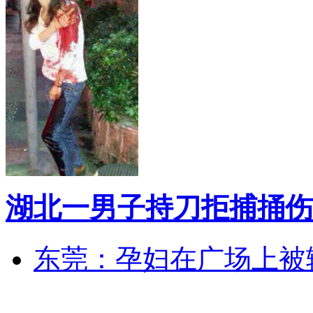
湖北一男子持刀拒捕捅伤
东莞：孕妇在广场上被辅