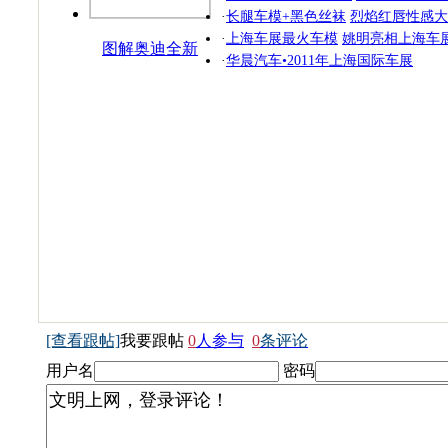
·
长腿车模+黑色丝袜
烈焰红唇性感大
·
上海车展最火车模
姚明亮相上海车
图解奥迪全新
·
华晨汽车•2011年上海国际车展
SUV
[查看跟帖]
我要跟帖
0
人参与
0
条评论
用户名
密码