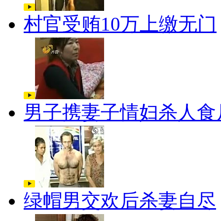
村官受贿10万上缴无门
男子携妻子情妇杀人食
绿帽男交欢后杀妻自尽