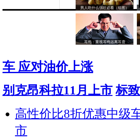
男人吃什么强壮必看（组图）
耳鸣：重视耳鸣远离耳聋
车 应对油价上涨
别克昂科拉11月上市
标致
高性价比8折优惠中级
市