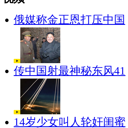
俄媒称金正恩打压中国
传中国射最神秘东风41
14岁少女叫人轮奸闺蜜