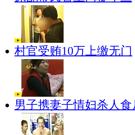
村官受贿10万上缴无门
男子携妻子情妇杀人食