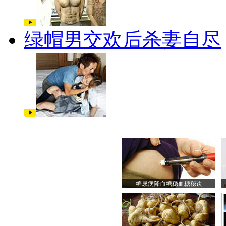
绿帽男交欢后杀妻自尽
糖尿病降血糖稳血糖秘诀