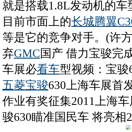
就是搭载1.8L发动机的
目前市面上的
长城
腾翼C3
等是它的竞争对手。(许方
弃
GMC
国产 借力宝骏完成
车展必
看车
型视频：宝骏6
五菱宝骏
630上海车展首
作业有奖征集2011上海
骏630瞄准国民车 将亮相