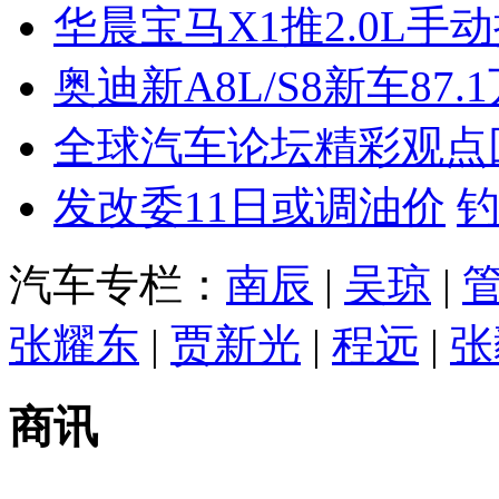
华晨宝马X1推2.0L手
奥迪新A8L/S8新车87.
全球汽车论坛精彩观点
发改委11日或调油价
汽车专栏：
南辰
|
吴琼
|
张耀东
|
贾新光
|
程远
|
张
商讯