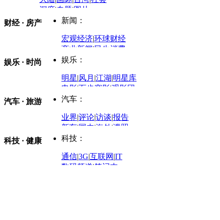
深度
|
专题
|
图片
中国政要资料库
新闻：
财经 · 房产
评论：
宏观经济
|
环球财经
商业新闻
|
民生消费
时事开讲
娱乐：
娱乐 · 时尚
评论：
军事：
明星
|
风月
|
江湖
|
明星库
商业评论
|
宏观分析
电影
|
百步穿影
|
观影团
防务观察
|
防务写真
金融观察
|
财知道
星座
|
塔罗
|
演出
汽车：
汽车 · 旅游
中国军情
|
环球军情
外媒视角
凤凰网·非常道
|
星光邦
业界
|
评论
|
访谈
|
报告
体育：
股票：
时尚：
新车
|
国内
|
海外
|
谍照
购车
|
导购
|
试驾
|
图解
科技：
NBA
|
CBA
|
大局观
科技 · 健康
炒股大赛
|
图解资金流向
时装
|
美容
|
美体
|
论坛
文化
|
人文
|
酷车
|
游记
中超
|
国际足球
|
图片
投资观察
|
龙虎榜点评
化妆品库
|
试用中心
通信
|
3G
|
互联网
|
IT
用车
|
专栏
|
二手车
黑马追踪
|
明星分析师
情感
|
奢侈品
|
图片
数码频道
|
笔记本
历史：
赛事
|
城市站
|
经销商
时尚品牌库
科技专题
|
探索
论坛
|
报价库
|
图片库
理财：
轶闻秘档
|
历史映像室
健康：
历史专题
|
民间说史
城市：
基金
|
理财
|
银行
|
保险
外汇
|
期货
|
黄金
养生
|
食疗
|
心理
|
疾病
文化：
对话
|
专栏
|
城市之星
收藏
|
职场