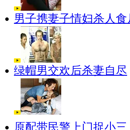
男子携妻子情妇杀人食
绿帽男交欢后杀妻自尽
原配带民警上门捉小三