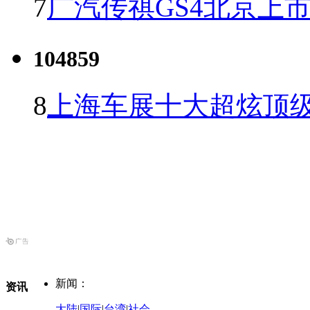
7
广汽传祺GS4北京上市 
104859
8
上海车展十大超炫顶级
新闻：
资讯
大陆
|
国际
|
台湾
|
社会