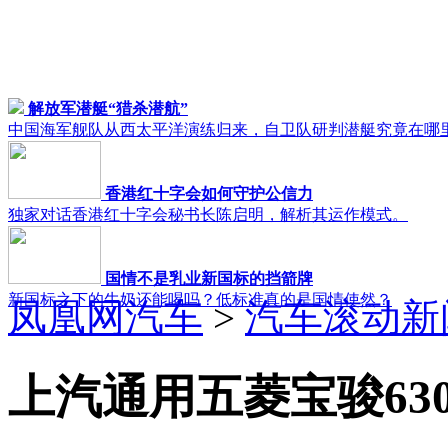
解放军潜艇“猎杀潜航”
中国海军舰队从西太平洋演练归来，自卫队研判潜艇究竟在哪
香港红十字会如何守护公信力
独家对话香港红十字会秘书长陈启明，解析其运作模式。
国情不是乳业新国标的挡箭牌
新国标之下的牛奶还能喝吗？低标准真的是国情使然？
凤凰网汽车
>
汽车滚动新
上汽通用五菱宝骏630