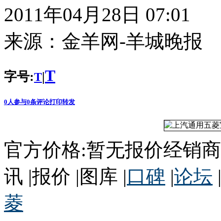
2011年04月28日 07:01
来源：
金羊网-羊城晚报
T
字号:
|
T
0
人参与
0
条评论
打印
转发
官方价格:暂无报价经销商
讯 |报价 |图库 |
口碑
|
论坛
菱