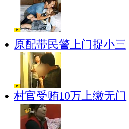
原配带民警上门捉小三
村官受贿10万上缴无门