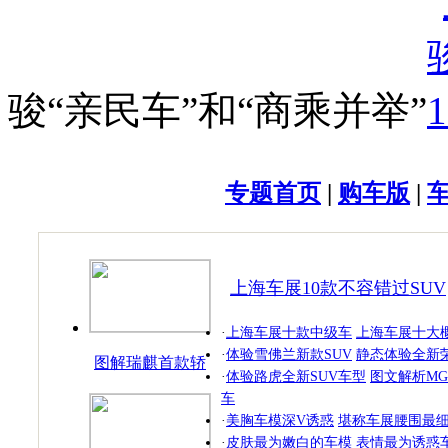
骏“亲民车”和“商乘并举”
专题首页
|
购车版
|
上海车展10款不容错过SUV
·
上海车展十款中级车
上海车展十大
·
体验雪佛兰新款SUV
静态体验全新荣
图解瑞麒首款轿
·
体验路虎全新SUV车型
图文解析MG
跑
车
·
美胸车模深V诱惑
堪称车展腰围最
·
皮肤最为嫩白的车模
表情最为诱惑