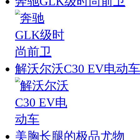
奔驰GLK级时尚前卫
解沃尔沃C30 EV电动
美胸长腿的极品尤物