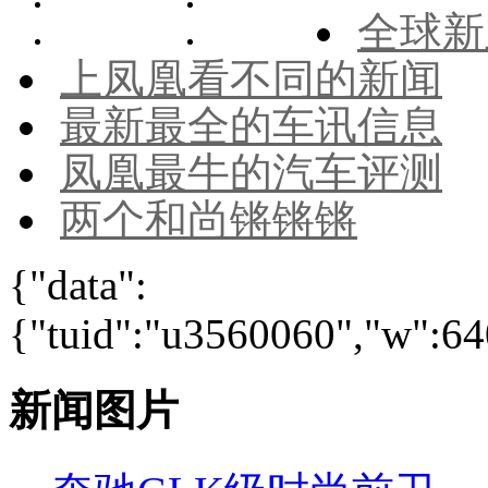
全球新
上凤凰看不同的新闻
最新最全的车讯信息
凤凰最牛的汽车评测
两个和尚锵锵锵
{"data":
{"tuid":"u3560060","w":640
新闻图片