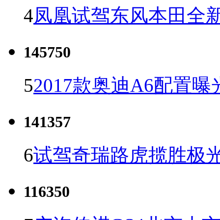
4
凤凰试驾东风本田全新C
145750
5
2017款奥迪A6配置曝
141357
6
试驾奇瑞路虎揽胜极光
116350