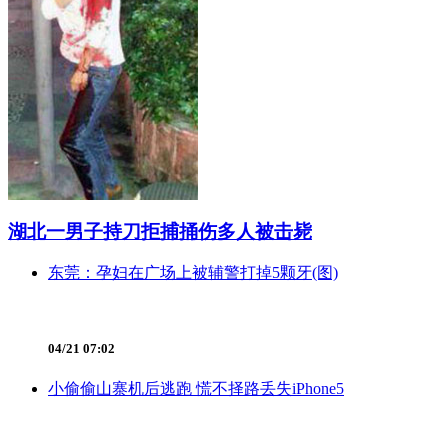
湖北一男子持刀拒捕捅伤多人被击毙
东莞：孕妇在广场上被辅警打掉5颗牙(图)
04/21 07:02
小偷偷山寨机后逃跑 慌不择路丢失iPhone5