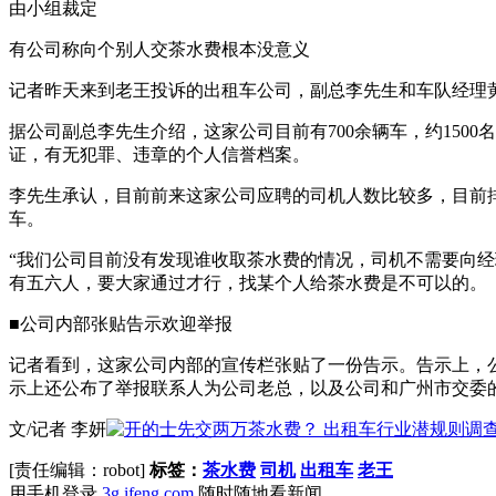
由小组裁定
有公司称向个别人交茶水费根本没意义
记者昨天来到老王投诉的出租车公司，副总李先生和车队经理
据公司副总李先生介绍，这家公司目前有700余辆车，约15
证，有无犯罪、违章的个人信誉档案。
李先生承认，目前前来这家公司应聘的司机人数比较多，目前排
车。
“我们公司目前没有发现谁收取茶水费的情况，司机不需要向
有五六人，要大家通过才行，找某个人给茶水费是不可以的。
■公司内部张贴告示欢迎举报
记者看到，这家公司内部的宣传栏张贴了一份告示。告示上，
示上还公布了举报联系人为公司老总，以及公司和广州市交委
文/记者 李妍
[责任编辑：robot]
标签：
茶水费
司机
出租车
老王
用手机登录
3g.ifeng.com
随时随地看新闻