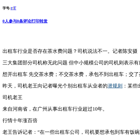
T
字号:
|
T
0
人参与
0
条评论
打印
转发
出租车行业是否存在茶水费问题？司机说法不一。记者陈安摄 
三大集团部分司机称无此问题 但中小规模公司的司机则表示有
想开出租车 先交茶水费；不交茶水费，承包不到出租车；交
昨天，司机老王向记者曝光个别出租车从业者的
潜规则
：某些
司机老王
来自河南省，在广州从事出租车行业超过10年。
行情十年涨百倍
老王告诉记者：“在一些出租车公司，司机要想承包到车有饭