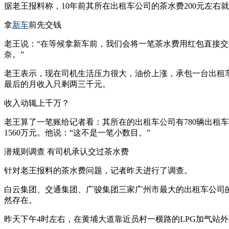
据老王报料称，10年前其所在出租车公司的茶水费200元左右就
拿
新车
前先交钱
老王说：“在等候拿新车前，我们会将一笔茶水费用红包直接
奈。”
老王表示，现在司机生活压力很大，油价上涨，承包一台出租车
最后的月收入只剩两三千元。
收入动辄上千万？
老王算了一笔账给记者看：其所在的出租车公司有780辆出租车
1560万元。他说：“这不是一笔小数目。”
潜规则调查 有司机承认交过茶水费
针对老王报料的茶水费问题，记者昨天进行了调查。
白云集团、交通集团、广骏集团三家广州市最大的出租车公司
然存在。
昨天下午4时左右，在黄埔大道靠近员村一横路的LPG加气站