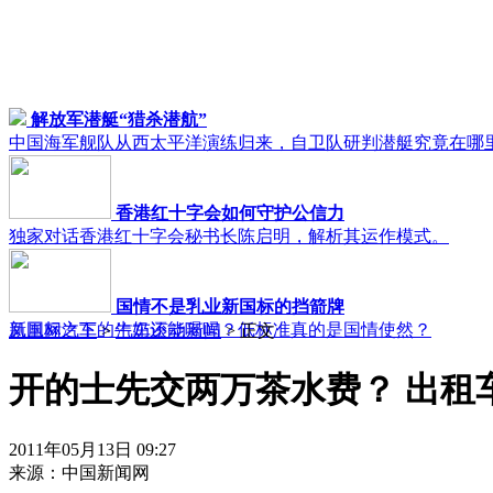
解放军潜艇“猎杀潜航”
中国海军舰队从西太平洋演练归来，自卫队研判潜艇究竟在哪
香港红十字会如何守护公信力
独家对话香港红十字会秘书长陈启明，解析其运作模式。
国情不是乳业新国标的挡箭牌
新国标之下的牛奶还能喝吗？低标准真的是国情使然？
凤凰网汽车
>
汽车滚动新闻
> 正文
开的士先交两万茶水费？ 出租
2011年05月13日 09:27
来源：
中国新闻网