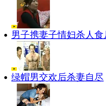
男子携妻子情妇杀人食
绿帽男交欢后杀妻自尽