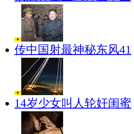
传中国射最神秘东风41
14岁少女叫人轮奸闺蜜