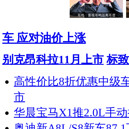
耳鸣：重视耳鸣远离耳聋
车 应对油价上涨
别克昂科拉11月上市
标致
高性价比8折优惠中级
市
华晨宝马X1推2.0L手
奥迪新A8L/S8新车87.