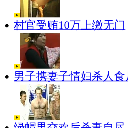
村官受贿10万上缴无门
男子携妻子情妇杀人食
绿帽男交欢后杀妻自尽