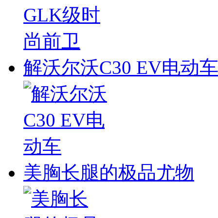
解沃尔沃C30 EV电动
美胸长腿的极品尤物