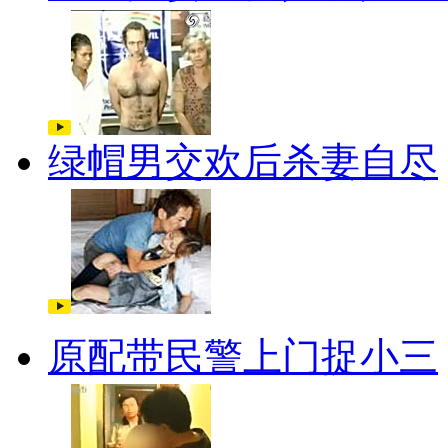
绿帽男交欢后杀妻自尽
原配带民警上门捉小三