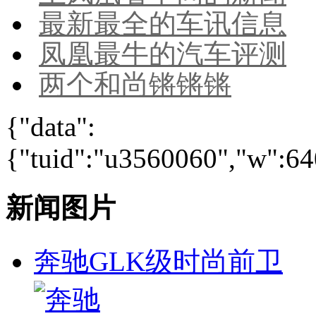
最新最全的车讯信息
凤凰最牛的汽车评测
两个和尚锵锵锵
{"data":
{"tuid":"u3560060","w":640
新闻图片
奔驰GLK级时尚前卫