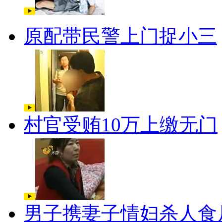
原配带民警上门捉小三
村官受贿10万上缴无门
男子携妻子情妇杀人食