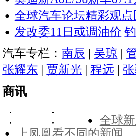
全球汽车论坛精彩观点
发改委11日或调油价
汽车专栏：
南辰
|
吴琼
|
张耀东
|
贾新光
|
程远
|
张
商讯
全球新
上凤凰看不同的新闻