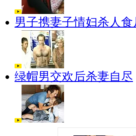
男子携妻子情妇杀人食
绿帽男交欢后杀妻自尽