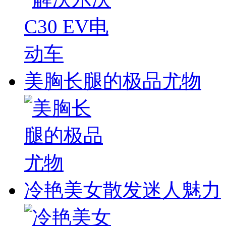
美胸长腿的极品尤物
冷艳美女散发迷人魅力