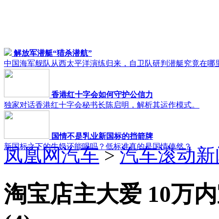
解放军潜艇“猎杀潜航”
中国海军舰队从西太平洋演练归来，自卫队研判潜艇究竟在哪
香港红十字会如何守护公信力
独家对话香港红十字会秘书长陈启明，解析其运作模式。
国情不是乳业新国标的挡箭牌
新国标之下的牛奶还能喝吗？低标准真的是国情使然？
凤凰网汽车
>
汽车滚动新
淘宝店主大爱 10万