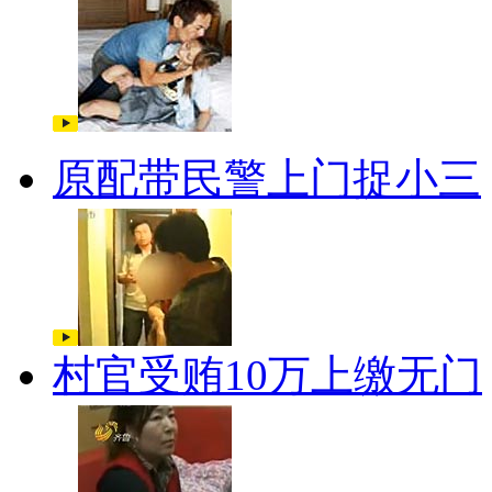
原配带民警上门捉小三
村官受贿10万上缴无门