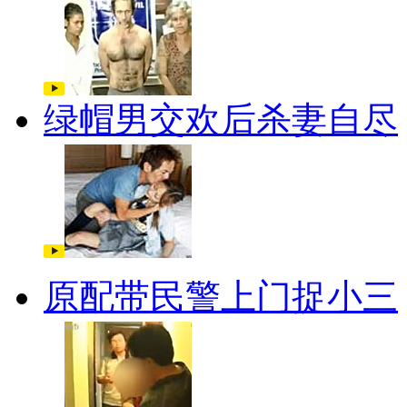
绿帽男交欢后杀妻自尽
原配带民警上门捉小三