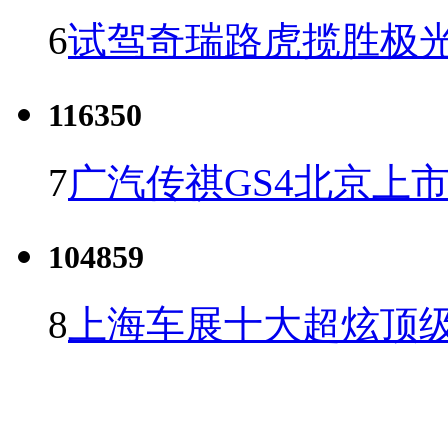
6
试驾奇瑞路虎揽胜极光
116350
7
广汽传祺GS4北京上市 
104859
8
上海车展十大超炫顶级