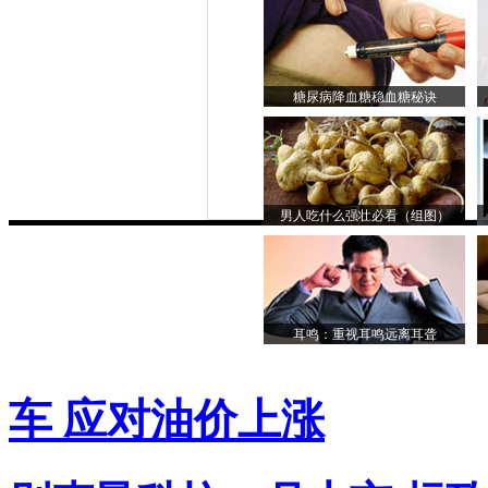
糖尿病降血糖稳血糖秘诀
男人吃什么强壮必看（组图）
耳鸣：重视耳鸣远离耳聋
车 应对油价上涨