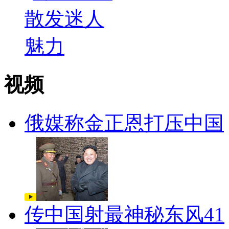
视频
俄媒称金正恩打压中国
传中国射最神秘东风41