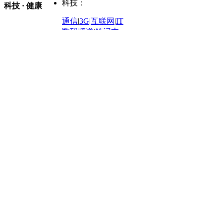
购车
|
导购
|
试驾
|
图解
科技：
NBA
|
CBA
|
大局观
科技 · 健康
炒股大赛
|
图解资金流向
时装
|
美容
|
美体
|
论坛
文化
|
人文
|
酷车
|
游记
中超
|
国际足球
|
图片
投资观察
|
龙虎榜点评
化妆品库
|
试用中心
通信
|
3G
|
互联网
|
IT
用车
|
专栏
|
二手车
黑马追踪
|
明星分析师
情感
|
奢侈品
|
图片
数码频道
|
笔记本
历史：
赛事
|
城市站
|
经销商
时尚品牌库
科技专题
|
探索
论坛
|
报价库
|
图片库
理财：
轶闻秘档
|
历史映像室
健康：
历史专题
|
民间说史
城市：
基金
|
理财
|
银行
|
保险
外汇
|
期货
|
黄金
养生
|
食疗
|
心理
|
疾病
文化：
对话
|
专栏
|
城市之星
收藏
|
职场
热点
|
论坛
|
找大夫
陕西
|
河南
|
广州
|
重庆
文化时评
|
文坛往事
图库
|
百科
|
疾病查询
青岛
|
福州
|
厦门
|
宁波
房产：
人文轶闻
|
文化热点
专题
|
卡路里计算器
辽宁
|
山东
|
天津
视频
|
健康无小事
资讯
|
政策
|
市场
|
专题
教育：
旅游：
高清大图
|
豪宅
|
家居
建筑
|
风水
|
访谈
|
置业
高考
|
公务员
|
考研
百家迹忆
|
全球GO
|
专题
房企
|
曝光
|
新盘
|
公寓
育人者
|
教育投诉
游中感动
|
红酒美食
别墅
|
商业
|
旅游
|
海外
出境游
|
国内游
|
周边游
养老
|
热帖
|
宅男宅女
列国志
|
九州记
|
浮生闲
景点大全
|
高清大图