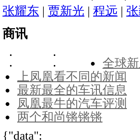
张耀东
|
贾新光
|
程远
|
张
商讯
全球新
上凤凰看不同的新闻
最新最全的车讯信息
凤凰最牛的汽车评测
两个和尚锵锵锵
{"data":