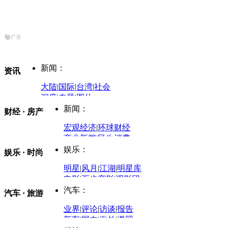
新闻：
资讯
大陆
|
国际
|
台湾
|
社会
深度
|
专题
|
图片
中国政要资料库
新闻：
财经 · 房产
评论：
宏观经济
|
环球财经
商业新闻
|
民生消费
时事开讲
娱乐：
娱乐 · 时尚
评论：
军事：
明星
|
风月
|
江湖
|
明星库
商业评论
|
宏观分析
电影
|
百步穿影
|
观影团
防务观察
|
防务写真
金融观察
|
财知道
星座
|
塔罗
|
演出
汽车：
汽车 · 旅游
中国军情
|
环球军情
外媒视角
凤凰网·非常道
|
星光邦
业界
|
评论
|
访谈
|
报告
体育：
股票：
时尚：
新车
|
国内
|
海外
|
谍照