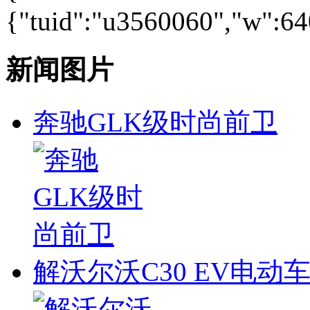
{"tuid":"u3560060","w":640
新闻图片
奔驰GLK级时尚前卫
解沃尔沃C30 EV电动