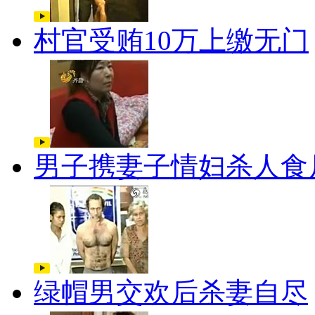
村官受贿10万上缴无门
男子携妻子情妇杀人食
绿帽男交欢后杀妻自尽