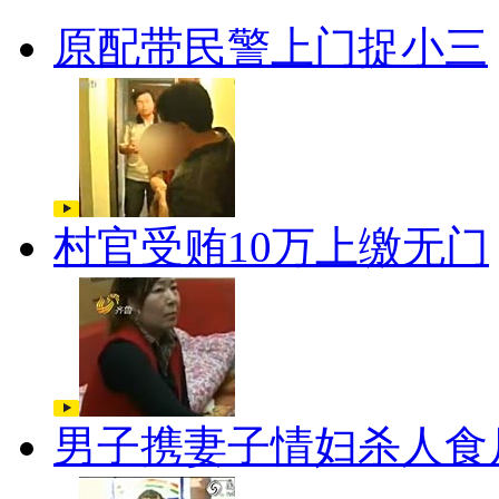
原配带民警上门捉小三
村官受贿10万上缴无门
男子携妻子情妇杀人食