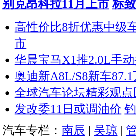
别克昂科拉11月上市
标致
高性价比8折优惠中级
市
华晨宝马X1推2.0L手
奥迪新A8L/S8新车87.
全球汽车论坛精彩观点
发改委11日或调油价
汽车专栏：
南辰
|
吴琼
|