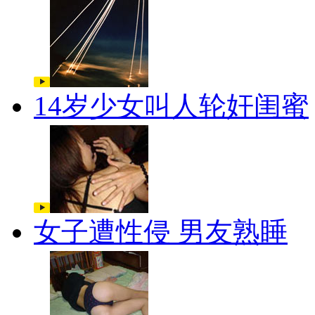
14岁少女叫人轮奸闺蜜
女子遭性侵 男友熟睡