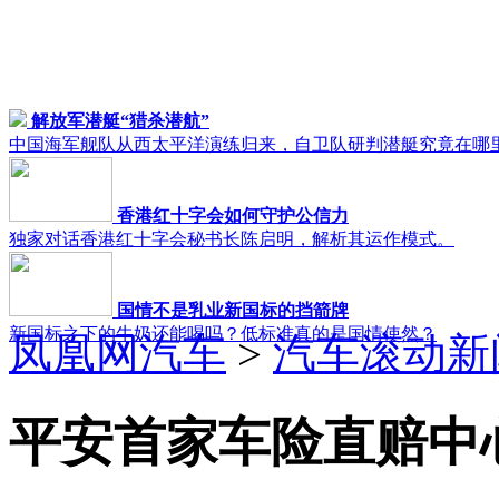
解放军潜艇“猎杀潜航”
中国海军舰队从西太平洋演练归来，自卫队研判潜艇究竟在哪
香港红十字会如何守护公信力
独家对话香港红十字会秘书长陈启明，解析其运作模式。
国情不是乳业新国标的挡箭牌
新国标之下的牛奶还能喝吗？低标准真的是国情使然？
凤凰网汽车
>
汽车滚动新
平安首家车险直赔中