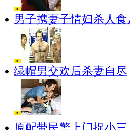
男子携妻子情妇杀人食
绿帽男交欢后杀妻自尽
原配带民警上门捉小三