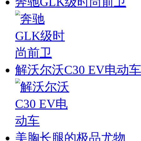
奔驰GLK级时尚前卫
解沃尔沃C30 EV电动
美胸长腿的极品尤物