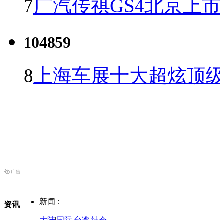
7
广汽传祺GS4北京上市 
104859
8
上海车展十大超炫顶级
新闻：
资讯
大陆
|
国际
|
台湾
|
社会