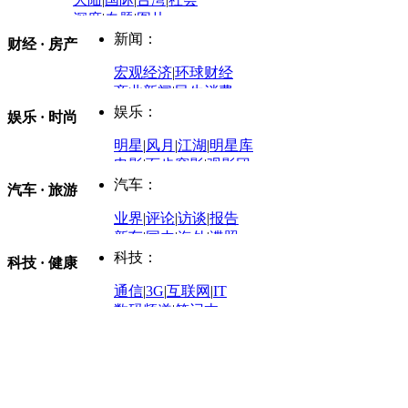
深度
|
专题
|
图片
中国政要资料库
新闻：
财经 · 房产
评论：
宏观经济
|
环球财经
商业新闻
|
民生消费
时事开讲
娱乐：
娱乐 · 时尚
评论：
军事：
明星
|
风月
|
江湖
|
明星库
商业评论
|
宏观分析
电影
|
百步穿影
|
观影团
防务观察
|
防务写真
金融观察
|
财知道
星座
|
塔罗
|
演出
汽车：
汽车 · 旅游
中国军情
|
环球军情
外媒视角
凤凰网·非常道
|
星光邦
业界
|
评论
|
访谈
|
报告
体育：
股票：
时尚：
新车
|
国内
|
海外
|
谍照
购车
|
导购
|
试驾
|
图解
科技：
NBA
|
CBA
|
大局观
科技 · 健康
炒股大赛
|
图解资金流向
时装
|
美容
|
美体
|
论坛
文化
|
人文
|
酷车
|
游记
中超
|
国际足球
|
图片
投资观察
|
龙虎榜点评
化妆品库
|
试用中心
通信
|
3G
|
互联网
|
IT
用车
|
专栏
|
二手车
黑马追踪
|
明星分析师
情感
|
奢侈品
|
图片
数码频道
|
笔记本
历史：
赛事
|
城市站
|
经销商
时尚品牌库
科技专题
|
探索
论坛
|
报价库
|
图片库
理财：
轶闻秘档
|
历史映像室
健康：
历史专题
|
民间说史
城市：
基金
|
理财
|
银行
|
保险
外汇
|
期货
|
黄金
养生
|
食疗
|
心理
|
疾病
文化：
对话
|
专栏
|
城市之星