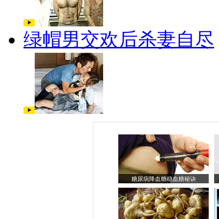
绿帽男交欢后杀妻自尽
糖尿病降血糖稳血糖秘诀