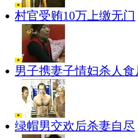
村官受贿10万上缴无门
男子携妻子情妇杀人食
绿帽男交欢后杀妻自尽