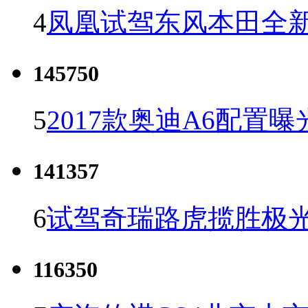
4
凤凰试驾东风本田全新C
145750
5
2017款奥迪A6配置曝
141357
6
试驾奇瑞路虎揽胜极光
116350