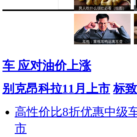
男人吃什么强壮必看（组图）
耳鸣：重视耳鸣远离耳聋
车 应对油价上涨
别克昂科拉11月上市
标致
高性价比8折优惠中级
市