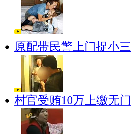
原配带民警上门捉小三
村官受贿10万上缴无门