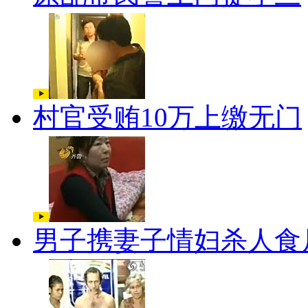
村官受贿10万上缴无门
男子携妻子情妇杀人食