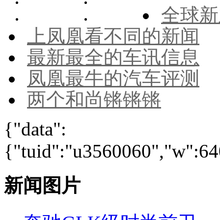
全球新
上凤凰看不同的新闻
最新最全的车讯信息
凤凰最牛的汽车评测
两个和尚锵锵锵
{"data":
{"tuid":"u3560060","w":640
新闻图片