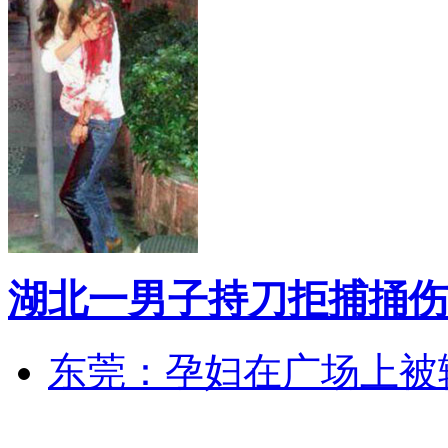
湖北一男子持刀拒捕捅伤
东莞：孕妇在广场上被辅