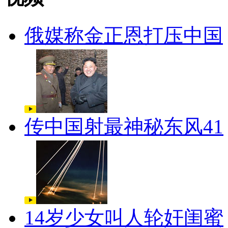
俄媒称金正恩打压中国
传中国射最神秘东风41
14岁少女叫人轮奸闺蜜