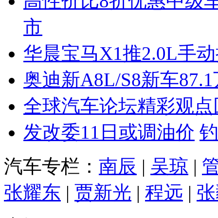
高性价比8折优惠中级
市
华晨宝马X1推2.0L手
奥迪新A8L/S8新车87.
全球汽车论坛精彩观点
发改委11日或调油价
汽车专栏：
南辰
|
吴琼
|
张耀东
|
贾新光
|
程远
|
张