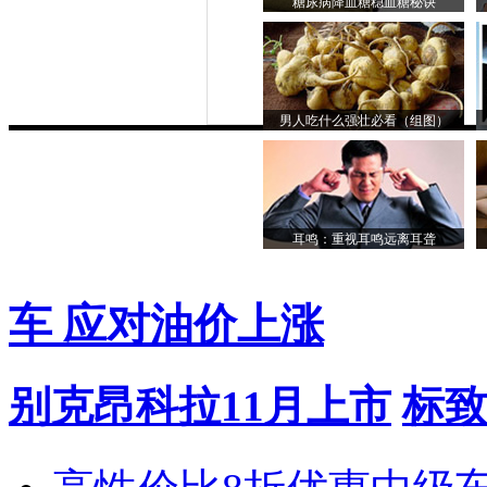
糖尿病降血糖稳血糖秘诀
男人吃什么强壮必看（组图）
耳鸣：重视耳鸣远离耳聋
车 应对油价上涨
别克昂科拉11月上市
标致