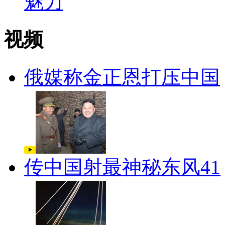
视频
俄媒称金正恩打压中国
传中国射最神秘东风41