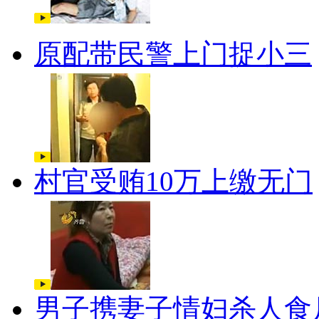
原配带民警上门捉小三
村官受贿10万上缴无门
男子携妻子情妇杀人食