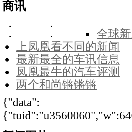
商讯
全球新
上凤凰看不同的新闻
最新最全的车讯信息
凤凰最牛的汽车评测
两个和尚锵锵锵
{"data":
{"tuid":"u3560060","w":640