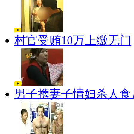
村官受贿10万上缴无门
男子携妻子情妇杀人食