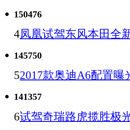
150476
4
凤凰试驾东风本田全新C
145750
5
2017款奥迪A6配置曝
141357
6
试驾奇瑞路虎揽胜极光