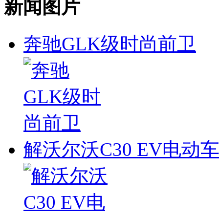
新闻图片
奔驰GLK级时尚前卫
解沃尔沃C30 EV电动