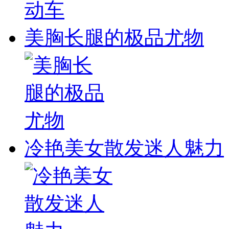
美胸长腿的极品尤物
冷艳美女散发迷人魅力