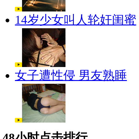
14岁少女叫人轮奸闺蜜
女子遭性侵 男友熟睡
48小时点击排行