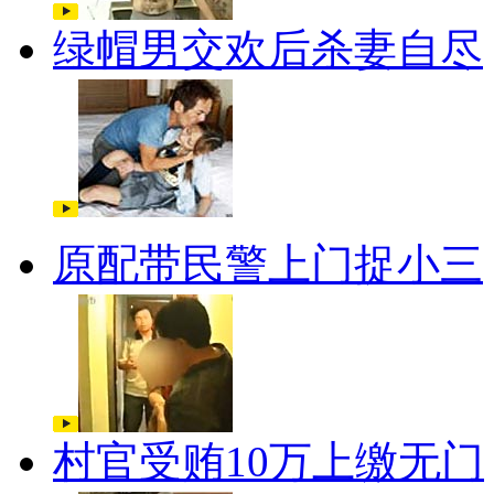
绿帽男交欢后杀妻自尽
原配带民警上门捉小三
村官受贿10万上缴无门