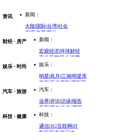
新闻：
资讯
大陆
|
国际
|
台湾
|
社会
深度
|
专题
|
图片
中国政要资料库
新闻：
财经 · 房产
评论：
宏观经济
|
环球财经
商业新闻
|
民生消费
时事开讲
娱乐：
娱乐 · 时尚
评论：
军事：
明星
|
风月
|
江湖
|
明星库
商业评论
|
宏观分析
电影
|
百步穿影
|
观影团
防务观察
|
防务写真
金融观察
|
财知道
星座
|
塔罗
|
演出
汽车：
汽车 · 旅游
中国军情
|
环球军情
外媒视角
凤凰网·非常道
|
星光邦
业界
|
评论
|
访谈
|
报告
体育：
股票：
时尚：
新车
|
国内
|
海外
|
谍照
购车
|
导购
|
试驾
|
图解
科技：
NBA
|
CBA
|
大局观
科技 · 健康
炒股大赛
|
图解资金流向
时装
|
美容
|
美体
|
论坛
文化
|
人文
|
酷车
|
游记
中超
|
国际足球
|
图片
投资观察
|
龙虎榜点评
化妆品库
|
试用中心
通信
|
3G
|
互联网
|
IT
用车
|
专栏
|
二手车
黑马追踪
|
明星分析师
情感
|
奢侈品
|
图片
数码频道
|
笔记本
历史：
赛事
|
城市站
|
经销商
时尚品牌库
科技专题
|
探索