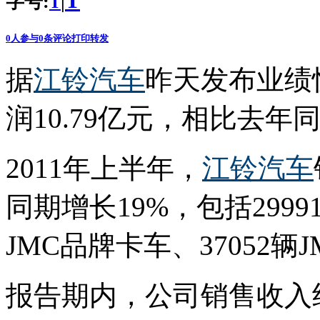
T
字号:
|
T
0
人参与
0
条评论
打印
转发
据
江铃
汽车
昨天发布业绩
润10.79亿元，相比去年同
2011年上半年，
江铃汽车
同期增长19%，包括2999
JMC品牌卡车、37052辆
报告期内，公司销售收入