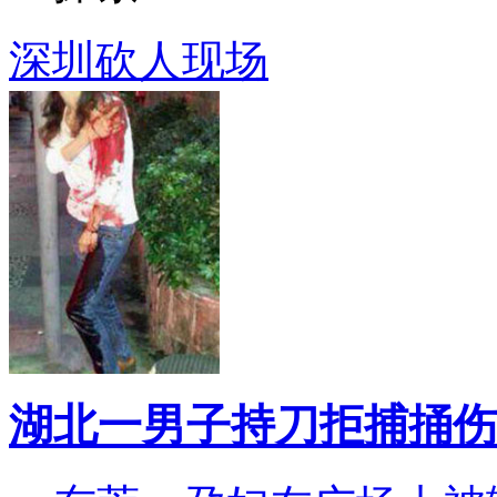
深圳砍人现场
湖北一男子持刀拒捕捅伤