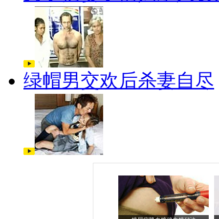
绿帽男交欢后杀妻自尽