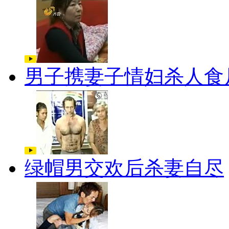
男子携妻子情妇杀人食
绿帽男交欢后杀妻自尽