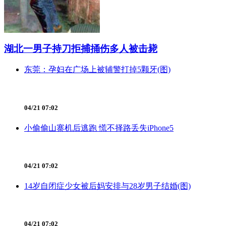
湖北一男子持刀拒捕捅伤多人被击毙
东莞：孕妇在广场上被辅警打掉5颗牙(图)
04/21 07:02
小偷偷山寨机后逃跑 慌不择路丢失iPhone5
04/21 07:02
14岁自闭症少女被后妈安排与28岁男子结婚(图)
04/21 07:02