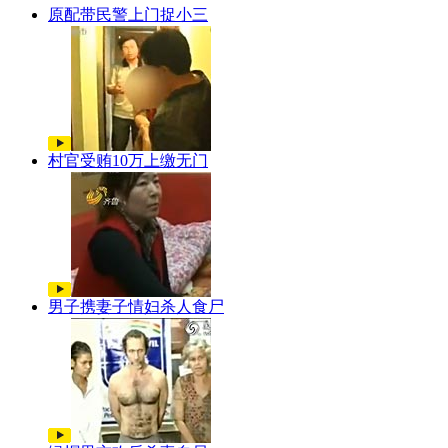
原配带民警上门捉小三
村官受贿10万上缴无门
男子携妻子情妇杀人食尸