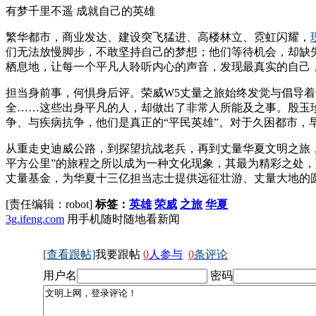
有梦千里不遥 成就自己的英雄
繁华都市，商业发达、建设突飞猛进、高楼林立、霓虹闪耀，
们无法放慢脚步，不敢坚持自己的梦想；他们等待机会，却缺
栖息地，让每一个平凡人聆听内心的声音，发现最真实的自己
担当身前事，何惧身后评。荣威W5丈量之旅始终发觉与倡导着一
全……这些出身平凡的人，却做出了非常人所能及之事。殷玉
争、与疾病抗争，他们是真正的“平民英雄”。对于久困都市，早
从重走史迪威公路，到探望抗战老兵，再到丈量华夏文明之旅，荣
平方公里”的旅程之所以成为一种文化现象，其最为精彩之处
丈量基金，为华夏十三亿担当志士提供远征壮游、丈量大地的
[责任编辑：robot]
标签：
英雄
荣威
之旅
华夏
3g.ifeng.com
用手机随时随地看新闻
[查看跟帖]
我要跟帖
0
人参与
0
条评论
用户名
密码