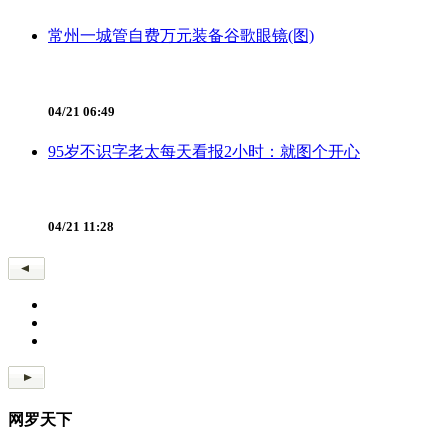
常州一城管自费万元装备谷歌眼镜(图)
04/21 06:49
95岁不识字老太每天看报2小时：就图个开心
04/21 11:28
网罗天下