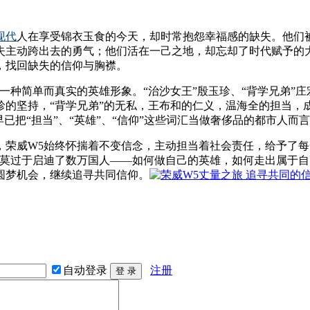
现代
人在享受锦衣玉食的今天，却时常抱怨幸福感的缺失。他们
失主动跨出去的勇气；他们活在一己之地，却忘却了时代赋予的
，找回缺失的信仰与胸襟。
种简单而真实的英雄形象。“治沙女王”殷玉珍、“背学兄弟”庄宏
珍的坚持，“背学兄弟”的无私，王布和的仁义，温海全的担当，
已把“担当”、“英雄”、“信仰”这些词汇当做奢侈品的都市人而
威W5始终怀揣着不变信念，主动担当着社会责任，给予了每一个平
，莫过于启迪了数万国人——如何做自己的英雄，如何走出属于
圆梦机会，继续追寻共同信仰。
自动登录
注册