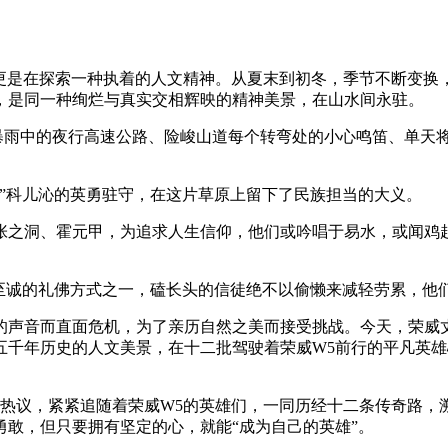
，更是在探索一种执着的人文精神。从夏末到初冬，季节不断变
，是同一种绚烂与真实交相辉映的精神美景，在山水间永驻。
，暴雨中的夜行高速公路、险峻山道每个转弯处的小心鸣笛、单天将
”科儿沁的英勇驻守，在这片草原上留下了民族担当的大义。
张之洞、霍元甲，为追求人生信仰，他们或吟唱于易水，或闻鸡
最至诚的礼佛方式之一，磕长头的信徒绝不以偷懒来减轻劳累，他
的声音而直面危机，为了亲历自然之美而接受挑战。今天，荣威
五千年历史的人文美景，在十二批驾驶着荣威W5前行的平凡英雄
拥热议，紧紧追随着荣威W5的英雄们，一同历经十二条传奇路，
敢，但只要拥有坚定的心，就能“成为自己的英雄”。