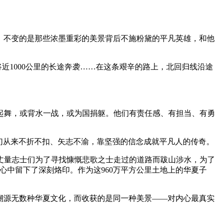
换，不变的是那些浓墨重彩的美景背后不施粉黛的平凡英雄，和他
近1000公里的长途奔袭……在这条艰辛的路上，北回归线沿途
起舞，或背水一战，或为国捐躯。他们有责任感、有担当、有勇
们从来不折不扣、矢志不渝，靠坚强的信念成就平凡人的传奇。
丈量志士们为了寻找慷慨悲歌之士走过的道路而跋山涉水，为了
心中留下了深刻烙印。作为这960万平方公里土地上的华夏子
溯源无数种华夏文化，而收获的是同一种美景——对内心最真实