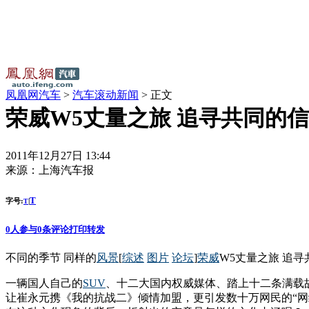
凤凰网汽车
>
汽车滚动新闻
> 正文
荣威W5丈量之旅 追寻共同的
2011年12月27日 13:44
来源：
上海汽车报
T
字号:
|
T
0
人参与
0
条评论
打印
转发
不同的季节 同样的
风景
[
综述
图片
论坛
]
荣威
W5丈量之旅 追
一辆国人自己的
SUV
、十二大国内权威媒体、踏上十二条满载
让崔永元携《我的抗战二》倾情加盟，更引发数十万网民的“网