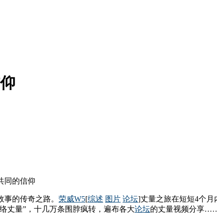
信仰
寻共同的信仰
故事的传奇之路。
荣威W5
[
综述
图片
论坛
]丈量之旅在短短4个
络丈量”，十几万条围脖疯转，遍布各大
论坛
的丈量视频分享…