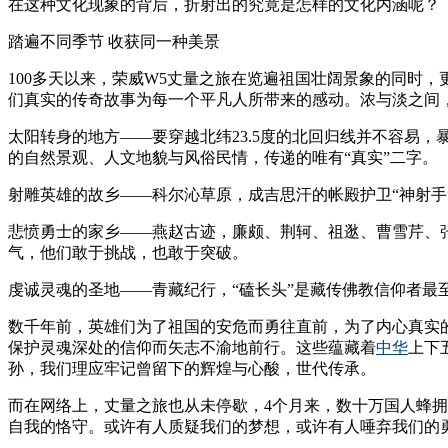
在这种文化现象的背后，折射出的究竟是怎样的文化内涵呢？
踏遍不同季节 收获同一种美景
100多天以来，荣威W5丈量之旅在览遍祖国壮阔景象的同时
们真实的传奇故事为每一个平凡人所带来的感动。浓与淡之间
太阳转身的地方——要穿越北纬23.5度的北回归线并不容易
的自然景观、人文地貌与风俗民情，传递的唯有“真实”二字。
射雕英雄的故乡——科尔沁草原，成吉思汗的帐殿护卫“神射手
悲愤勇士的家乡——燕赵古迹，廉颇、荆轲、祖逖、曹雪芹、
气，他们敢于挑战，也敢于突破。
虔诚灵魂的圣地——青藏纪行，“磕长头”是藏传佛教信仰者
数千年前，英雄们为了祖国的安危而勇往直前，为了内心真实
保护灵魂深处的信仰而矢志不渝地前行。这些蕴藏着
中华
上下
孙，我们理应牢记曾留下的辉煌与心酸，世代传承。
而在网络上，丈量之旅也从未停歇，4个月来，数十万国人蜂
自我的恪守。或许有人质疑我们的梦想，或许有人唾弃我们的勇