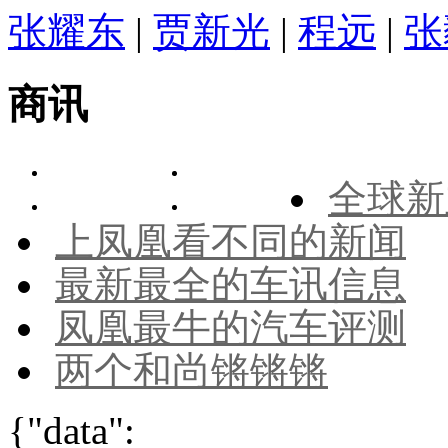
张耀东
|
贾新光
|
程远
|
张
商讯
全球新
上凤凰看不同的新闻
最新最全的车讯信息
凤凰最牛的汽车评测
两个和尚锵锵锵
{"data":