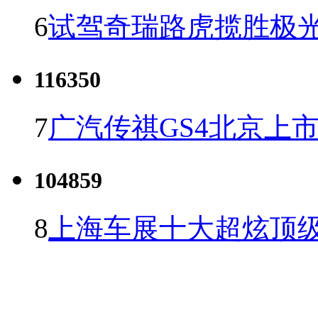
6
试驾奇瑞路虎揽胜极光
116350
7
广汽传祺GS4北京上市 
104859
8
上海车展十大超炫顶级