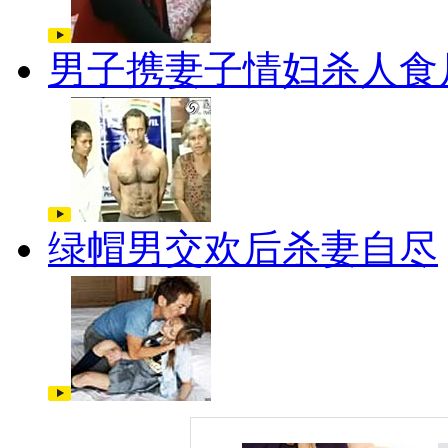
男子携妻子情妇杀人食
绿帽男交欢后杀妻自尽