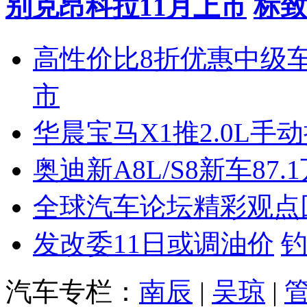
别克昂科拉11月上市
标致
高性价比8折优惠中级
市
华晨宝马X1推2.0L手
奥迪新A8L/S8新车87.
全球汽车论坛精彩观点
发改委11日或调油价
汽车专栏：
南辰
|
吴琼
|