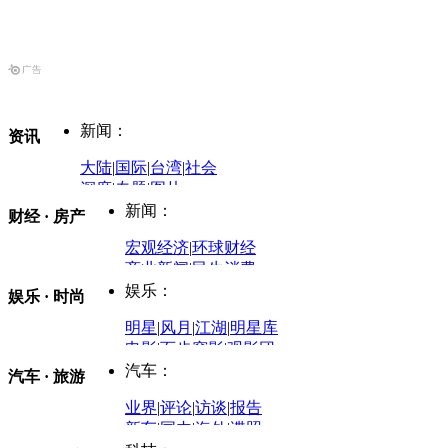
新闻：
资讯
大陆
|
国际
|
台湾
|
社会
深度
|
专题
|
图片
中国政要资料库
新闻：
财经 · 房产
评论：
宏观经济
|
环球财经
商业新闻
|
民生消费
时事开讲
娱乐：
娱乐 · 时尚
评论：
军事：
明星
|
风月
|
江湖
|
明星库
商业评论
|
宏观分析
电影
|
百步穿影
|
观影团
防务观察
|
防务写真
金融观察
|
财知道
星座
|
塔罗
|
演出
汽车：
汽车 · 旅游
中国军情
|
环球军情
外媒视角
凤凰网·非常道
|
星光邦
业界
|
评论
|
访谈
|
报告
体育：
股票：
时尚：
新车
|
国内
|
海外
|
谍照