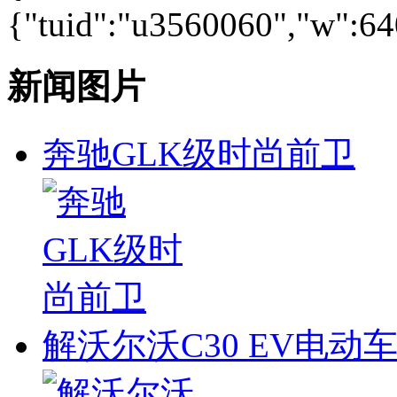
{"tuid":"u3560060","w":640
新闻图片
奔驰GLK级时尚前卫
解沃尔沃C30 EV电动