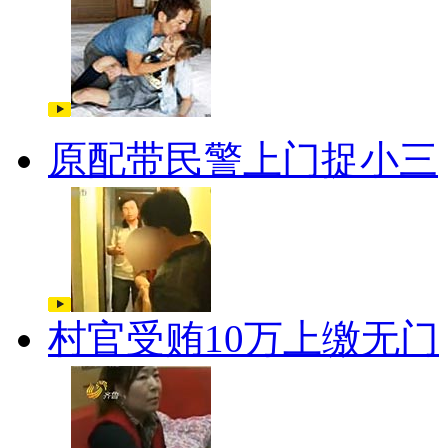
原配带民警上门捉小三
村官受贿10万上缴无门