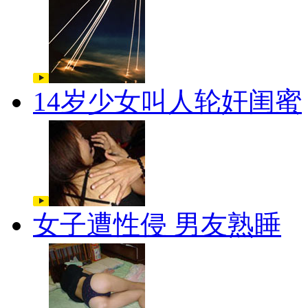
14岁少女叫人轮奸闺蜜
女子遭性侵 男友熟睡