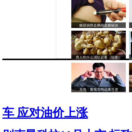
糖尿病降血糖稳血糖秘诀
男人吃什么强壮必看（组图）
耳鸣：重视耳鸣远离耳聋
车 应对油价上涨