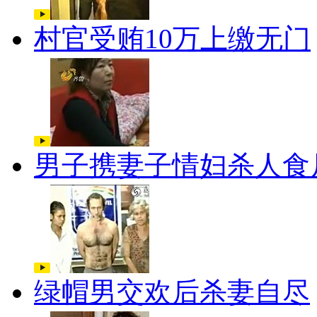
村官受贿10万上缴无门
男子携妻子情妇杀人食
绿帽男交欢后杀妻自尽