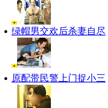
绿帽男交欢后杀妻自尽
原配带民警上门捉小三