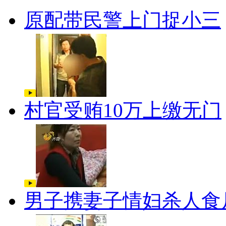
原配带民警上门捉小三
村官受贿10万上缴无门
男子携妻子情妇杀人食