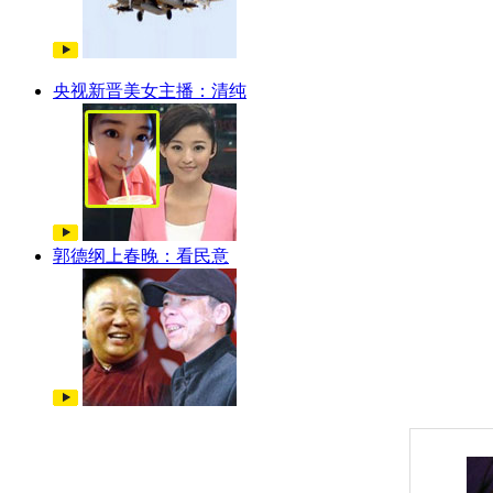
央视新晋美女主播：清纯
郭德纲上春晚：看民意