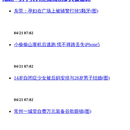
东莞：孕妇在广场上被辅警打掉5颗牙(图)
04/21 07:02
小偷偷山寨机后逃跑 慌不择路丢失iPhone5
04/21 07:02
14岁自闭症少女被后妈安排与28岁男子结婚(图)
04/21 07:02
常州一城管自费万元装备谷歌眼镜(图)