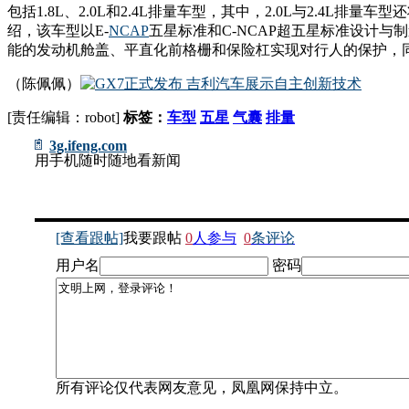
包括1.8L、2.0L和2.4L排量车型，其中，2.0L与2.4L排量车
绍，该车型以E-
NCAP
五星标准和C-NCAP超五星标准设计与
能的发动机舱盖、平直化前格栅和保险杠实现对行人的保护，
（陈佩佩）
[责任编辑：robot]
标签：
车型
五星
气囊
排量
3g.ifeng.com
用手机随时随地看新闻
[查看跟帖]
我要跟帖
0
人参与
0
条评论
用户名
密码
所有评论仅代表网友意见，凤凰网保持中立。