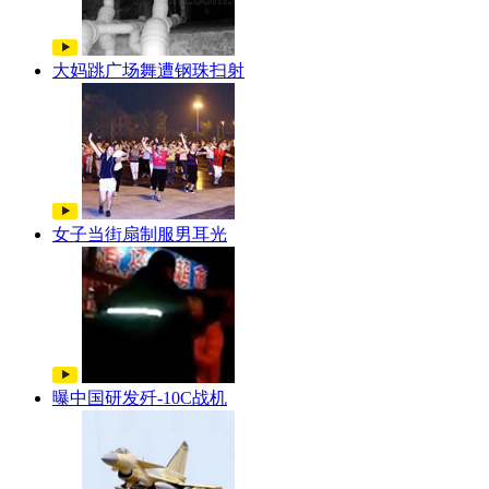
大妈跳广场舞遭钢珠扫射
女子当街扇制服男耳光
曝中国研发歼-10C战机