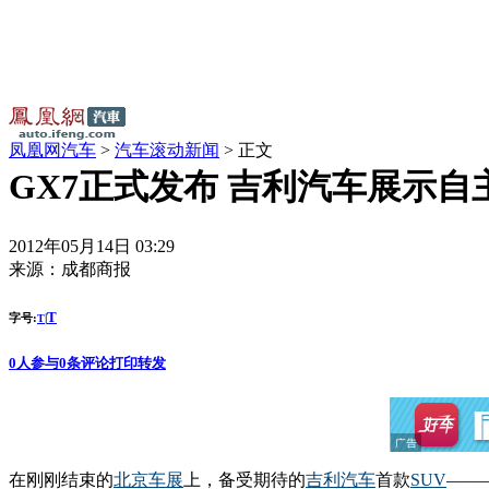
凤凰网汽车
>
汽车滚动新闻
> 正文
GX7正式发布 吉利汽车展示自
2012年05月14日 03:29
来源：
成都商报
T
字号:
|
T
0
人参与
0
条评论
打印
转发
在刚刚结束的
北京车展
上，备受期待的
吉利
汽车
首款
SUV
——