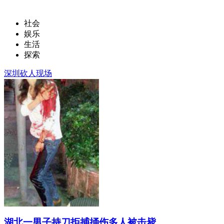
社会
娱乐
生活
探索
深圳砍人现场
湖北一男子持刀拒捕捅伤多人被击毙