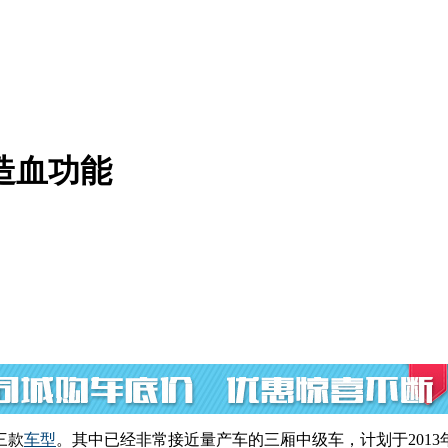
造血功能
三款
车型
。其中已经非常接近量产车的三厢中级车，计划于201