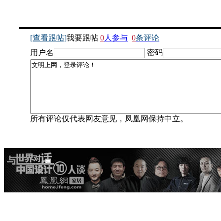
[查看跟帖]
我要跟帖
0
人参与
0
条评论
用户名
密码
所有评论仅代表网友意见，凤凰网保持中立。