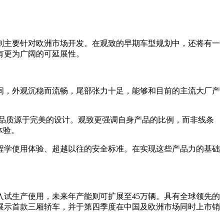
则主要针对欧洲市场开发。在观致的早期车型规划中，还将有一
有更为广阔的可延展性。
间，外观沉稳而流畅，尾部张力十足，能够和目前的主流大厂产
：品质源于完美的设计。观致更强调自身产品的比例，而非线条
体验。
程学使用体验、超越以往的安全标准。在实现这些产品力的基础
入试生产使用，未来年产能则可扩展至45万辆。具有全球领先的
展示首款三厢轿车，并于第四季度在中国及欧洲市场同时上市销