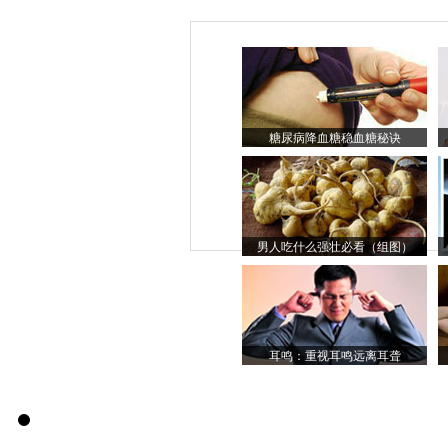
糖尿病降血糖稳血糖秘诀
男人吃什么强壮必看（组图）
耳鸣：重视耳鸣远离耳聋