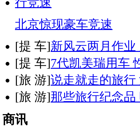
北京惊现豪车竞速
[
提 车
]
新风云两月作业
[
提 车
]
7代凯美瑞用车 
[
旅 游
]
说走就走的旅行
[
旅 游
]
那些旅行纪念品 
商讯