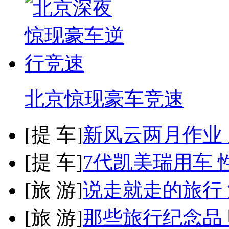
北京惊现豪车竞速
[
提 车
]
新风云两月作业
[
提 车
]
7代凯美瑞用车 
[
旅 游
]
说走就走的旅行
[
旅 游
]
那些旅行纪念品 