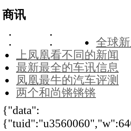
商讯
全球新
上凤凰看不同的新闻
最新最全的车讯信息
凤凰最牛的汽车评测
两个和尚锵锵锵
{"data":
{"tuid":"u3560060","w":640