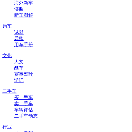
海外新车
谍照
新车图解
购车
试驾
导购
用车手册
文化
人文
酷车
赛事驾驶
游记
二手车
买二手车
卖二手车
车辆评估
二手车动态
行业