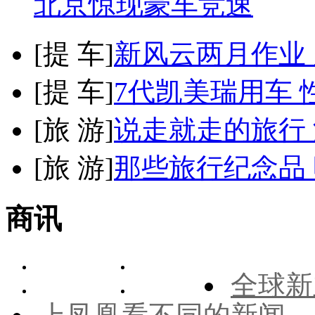
北京惊现豪车竞速
[
提 车
]
新风云两月作业
[
提 车
]
7代凯美瑞用车 
[
旅 游
]
说走就走的旅行
[
旅 游
]
那些旅行纪念品 
商讯
全球新