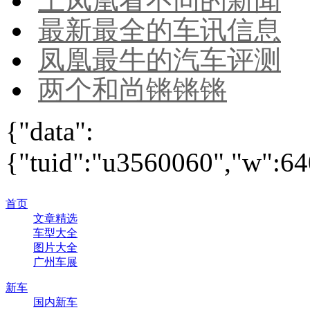
上凤凰看不同的新闻
最新最全的车讯信息
凤凰最牛的汽车评测
两个和尚锵锵锵
{"data":
{"tuid":"u3560060","w":640
首页
文章精选
车型大全
图片大全
广州车展
新车
国内新车