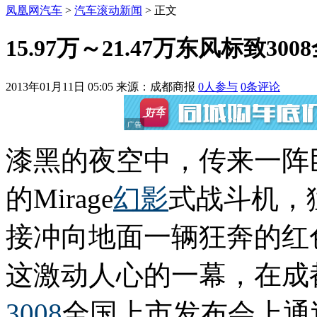
凤凰网汽车
>
汽车滚动新闻
> 正文
15.97万～21.47万东风标致30
2013年01月11日 05:05
来源：成都商报
0
人参与
0
条评论
漆黑的夜空中，传来一阵
的Mirage
幻影
式战斗机，
接冲向地面一辆狂奔的红
这激动人心的一幕，在成
3008
全国上市发布会上通