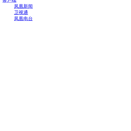
客户端
凤凰新闻
卫视通
凤凰电台