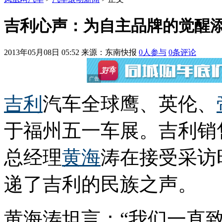
吉利心声：为自主品牌的觉醒
2013年05月08日 05:52
来源：东南快报
0
人参与
0
条评论
吉利
汽车全球鹰、英伦、
于福州五一车展。吉利销
总经理
黄海
涛在接受采访
递了吉利的民族之声。
黄海涛坦言：“我们一直