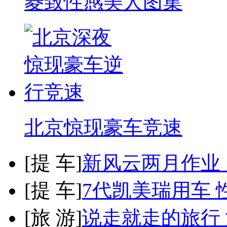
菱致性感美人图集
北京惊现豪车竞速
[
提 车
]
新风云两月作业
[
提 车
]
7代凯美瑞用车 
[
旅 游
]
说走就走的旅行