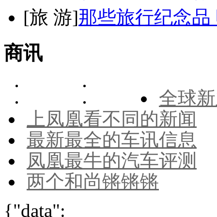
[
旅 游
]
那些旅行纪念品 
商讯
全球新
上凤凰看不同的新闻
最新最全的车讯信息
凤凰最牛的汽车评测
两个和尚锵锵锵
{"data":