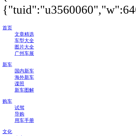
{"tuid":"u3560060","w":640
首页
文章精选
车型大全
图片大全
广州车展
新车
国内新车
海外新车
谍照
新车图解
购车
试驾
导购
用车手册
文化