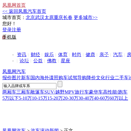
凤凰网首页
<< 返回凤凰汽车首页
城市首页：
北京
武汉
太原
重庆
长春
更多城市>>
您好！
登录
注册
手机版
资讯
财经
娱乐
体育
时尚
健康
亲子
汽车
论坛
公益
佛教
星座
凤凰网汽车
报价
图片
新车
国内
海外
谍照
购车
试驾
导购
降价
文化
行业
二手车
两厢车
三厢车
敞篷车
SUV/越野
MPV
旅行车
豪华车
高性能/跑车
5万以下
5-10万
10-15万
15-20万
20-30万
30-40万
40-60万
60万以上
凤凰网汽车
>
汽车滚动新闻
> 正文