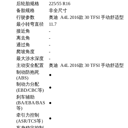
后轮胎规格
225/55 R16
备胎规格
非全尺寸
行驶参数
奥迪 A4L 2016款 30 TFSI 手动舒适型
最小转弯直径
11.7
接近角
-
离去角
-
通过角
-
爬坡角度
-
最大涉水深度
-
主动安全配置
奥迪 A4L 2016款 30 TFSI 手动舒适型
制动防抱死
●
(ABS)
制动力分配
●
(EBD/CBC等)
刹车辅助
(BA/EBA/BAS
●
等)
牵引力控制
●
(ASR/TCS等）
车身稳定控制