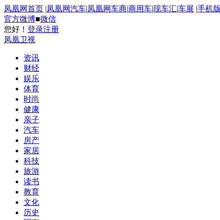
凤凰网首页
|
凤凰网汽车
|
凤凰网车商
|
商用车
|
现车汇
|
车展
|
手机
官方微博
■
微信
您好！
登录
注册
凤凰卫视
资讯
财经
娱乐
体育
时尚
健康
亲子
汽车
房产
家居
科技
旅游
读书
教育
文化
历史