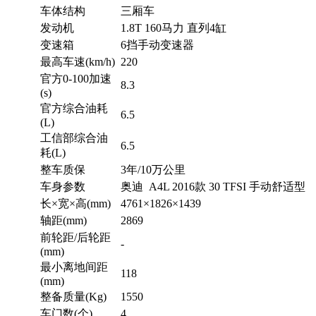
车体结构
三厢车
发动机
1.8T 160马力 直列4缸
变速箱
6挡手动变速器
最高车速(km/h)
220
官方0-100加速
8.3
(s)
官方综合油耗
6.5
(L)
工信部综合油
6.5
耗(L)
整车质保
3年/10万公里
车身参数
奥迪 A4L 2016款 30 TFSI 手动舒适型
长×宽×高(mm)
4761×1826×1439
轴距(mm)
2869
前轮距/后轮距
-
(mm)
最小离地间距
118
(mm)
整备质量(Kg)
1550
车门数(个)
4