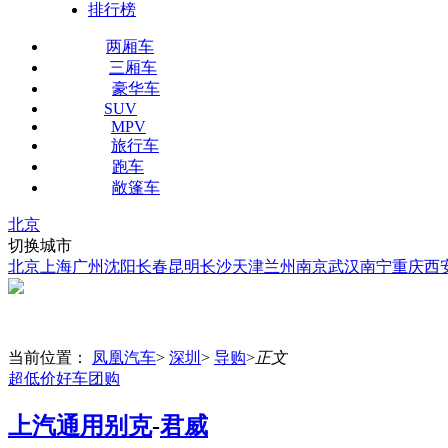
排行榜
两厢车
三厢车
豪华车
SUV
MPV
旅行车
跑车
敞篷车
北京
切换城市
北京
上海
广州
沈阳
长春
昆明
长沙
天津
兰州
南京
武汉
南宁
重庆
西
当前位置：
凤凰汽车
>
深圳
>
导购
>
正文
超低价好车团购
上汽通用别克
-
君威