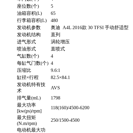
座位数(个)
5
油箱容积(L)
65
行李箱容积(L)
480
发动机参数
奥迪 A4L 2016款 30 TFSI 手动舒适型
发动机结构
直列
进气形式
涡轮增压
喷油形式
直喷式
气缸数(个)
4
每缸气门数(个)
4
压缩比
9.6:1
缸径×行程
82.5×84.1
发动机特有技
AVS
术
排气量(mL)
1798
最大功率
118(160)/4500-6200
[kw(ps)/rpm]
最大扭矩
250/1500-4500
(N.m/rpm)
电动机最大功