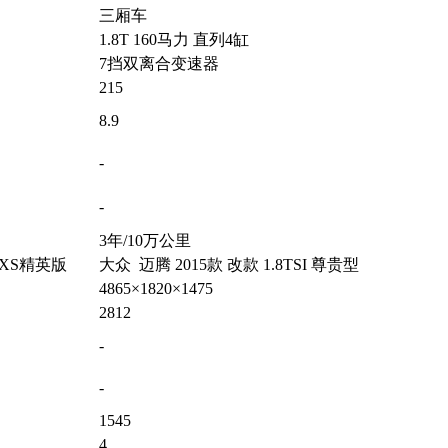
三厢车
1.8T 160马力 直列4缸
7挡双离合变速器
215
8.9
-
-
3年/10万公里
 LXS精英版
大众 迈腾 2015款 改款 1.8TSI 尊贵型
4865×1820×1475
2812
-
-
1545
4