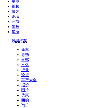
军事
视频
博客
论坛
公益
佛教
星座
凤凰汽车
新车
导购
试驾
文化
行业
论坛
车型大全
报价
图片
优惠
团购
询价