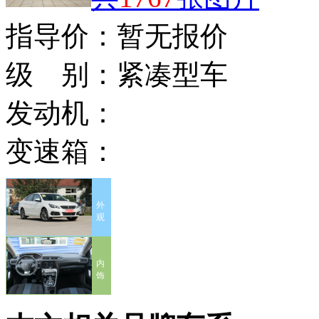
指导价：
暂无报价
级 别：
紧凑型车
发动机：
变速箱：
外
观
内
饰