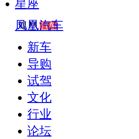
星座
凤凰汽车
新车
导购
试驾
文化
行业
论坛