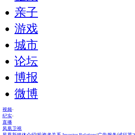
亲子
游戏
城市
论坛
博报
微博
视频
·
纪实
·
直播
凤凰卫视
凤凰新媒体介绍
|
投资者关系 Investor Relations
|
广告服务
|
诚征英