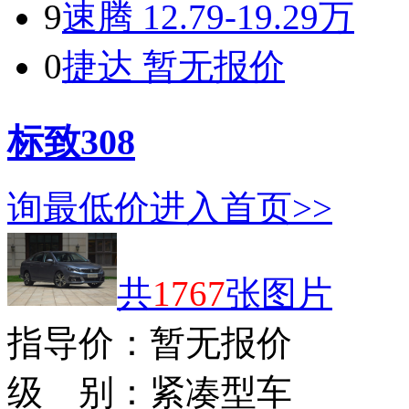
9
速腾
12.79-19.29万
0
捷达
暂无报价
标致308
询最低价
进入首页>>
共
1767
张图片
指导价：
暂无报价
级 别：
紧凑型车