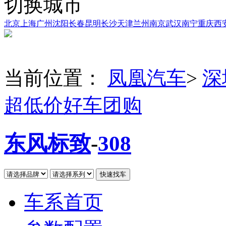
切换城市
北京
上海
广州
沈阳
长春
昆明
长沙
天津
兰州
南京
武汉
南宁
重庆
西
当前位置：
凤凰汽车
>
深
超低价好车团购
东风标致
-
308
车系首页