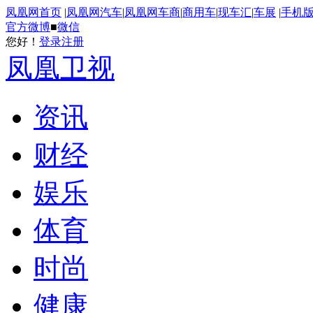
凤凰网首页
|
凤凰网汽车
|
凤凰网车商
|
商用车
|
现车汇
|
车展
|
手机
官方微博
■
微信
您好！
登录
注册
凤凰卫视
资讯
财经
娱乐
体育
时尚
健康