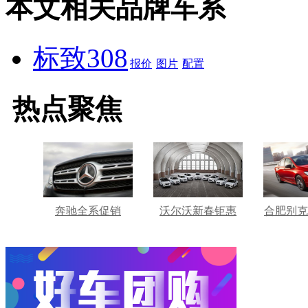
本文相关品牌车系
标致308
报价
图片
配置
热点聚焦
奔驰全系促销
沃尔沃新春钜惠
合肥别克