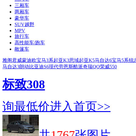
三厢车
两厢车
豪华车
SUV越野
MPV
旅行车
高性能车/跑车
敞篷车
雅阁
君威
蒙迪欧
宝马3系
起亚K3
思域
起亚K5
马自达6
宝马5系
锐
马自达3
朗动
比亚迪S6
现代劳恩斯酷派
奇瑞QQ
荣威550
标致308
询最低价
进入首页>>
共
1767
张图片