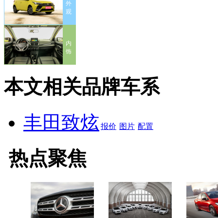
外
观
内
饰
本文相关品牌车系
丰田致炫
报价
图片
配置
热点聚焦