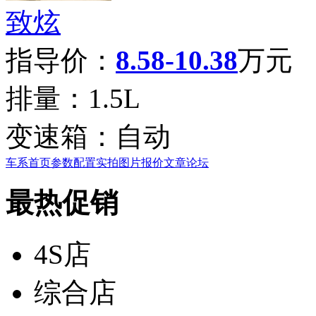
致炫
指导价：
8.58-10.38
万元
排量：
1.5L
变速箱：
自动
车系首页
参数配置
实拍图片
报价
文章
论坛
最热促销
4S店
综合店