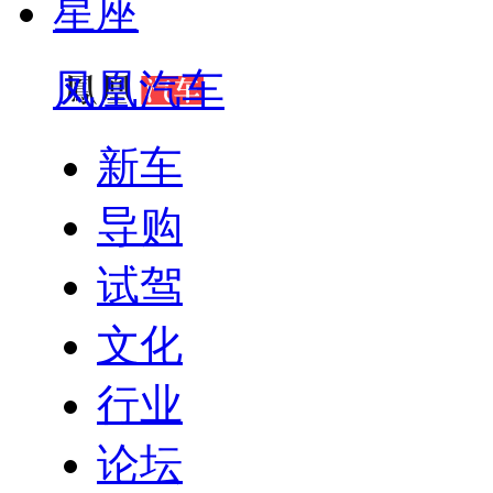
星座
凤凰汽车
新车
导购
试驾
文化
行业
论坛