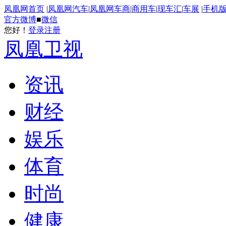
凤凰网首页
|
凤凰网汽车
|
凤凰网车商
|
商用车
|
现车汇
|
车展
|
手机
官方微博
■
微信
您好！
登录
注册
凤凰卫视
资讯
财经
娱乐
体育
时尚
健康