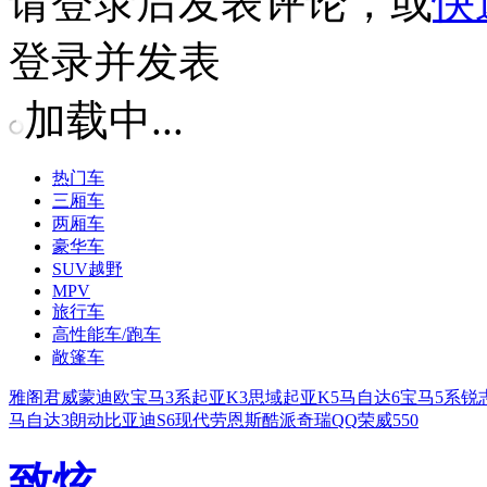
请
登录
后发表评论，或
快
登录并发表
加载中...
热门车
三厢车
两厢车
豪华车
SUV越野
MPV
旅行车
高性能车/跑车
敞篷车
雅阁
君威
蒙迪欧
宝马3系
起亚K3
思域
起亚K5
马自达6
宝马5系
锐
马自达3
朗动
比亚迪S6
现代劳恩斯酷派
奇瑞QQ
荣威550
致炫