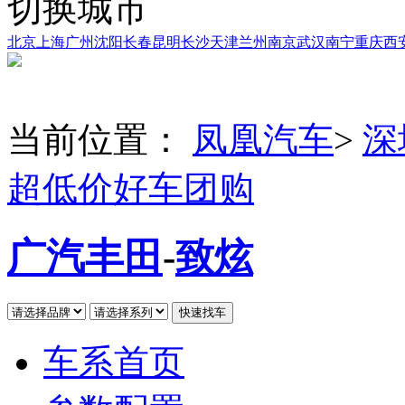
切换城市
北京
上海
广州
沈阳
长春
昆明
长沙
天津
兰州
南京
武汉
南宁
重庆
西
当前位置：
凤凰汽车
>
深
超低价好车团购
广汽丰田
-
致炫
车系首页