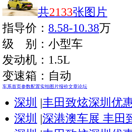
共
2133
张图片
指导价：
8.58-10.38
万
级 别：
小型车
发动机：
1.5L
变速箱：
自动
车系首页
参数配置
实拍图片
报价
文章
论坛
深圳
|
丰田致炫深圳优惠8
深圳
|
深港澳车展 丰田致