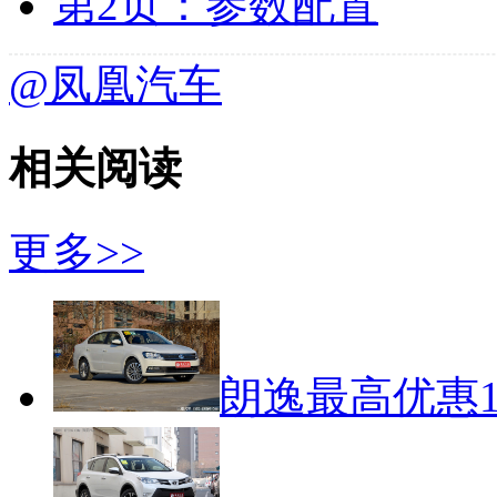
第2页：参数配置
@凤凰汽车
相关阅读
更多>>
朗逸最高优惠1