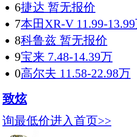
6
捷达
暂无报价
7
本田XR-V
11.99-13.9
8
科鲁兹
暂无报价
9
宝来
7.48-14.39万
0
高尔夫
11.58-22.98万
致炫
询最低价
进入首页>>