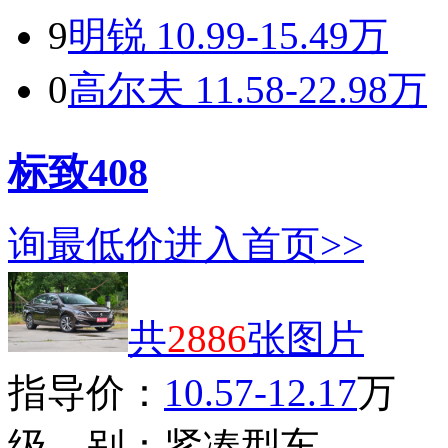
9
明锐
10.99-15.49万
0
高尔夫
11.58-22.98万
标致408
询最低价
进入首页>>
共
2886
张图片
指导价：
10.57-12.17
万
级 别：
紧凑型车