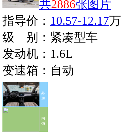
共
2886
张图片
指导价：
10.57-12.17
万
级 别：
紧凑型车
发动机：
1.6L
变速箱：
自动
外
观
内
饰