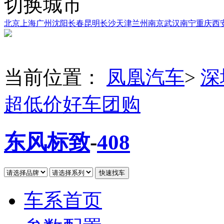
切换城市
北京
上海
广州
沈阳
长春
昆明
长沙
天津
兰州
南京
武汉
南宁
重庆
西
当前位置：
凤凰汽车
>
深
超低价好车团购
东风标致
-
408
车系首页