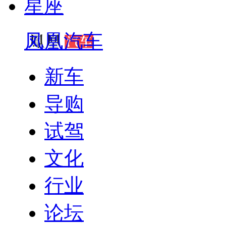
星座
凤凰汽车
新车
导购
试驾
文化
行业
论坛