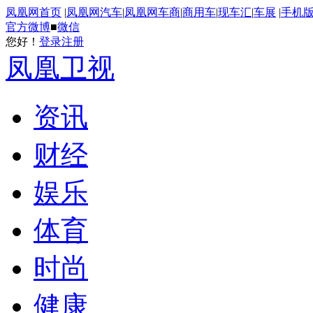
凤凰网首页
|
凤凰网汽车
|
凤凰网车商
|
商用车
|
现车汇
|
车展
|
手机
官方微博
■
微信
您好！
登录
注册
凤凰卫视
资讯
财经
娱乐
体育
时尚
健康