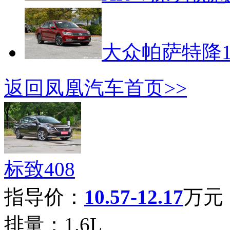
大众帕萨特降1.
返回凤凰汽车首页>>
标致408
指导价：
10.57-12.17
万元
排量：
1.6L