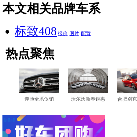
本文相关品牌车系
标致408
报价
图片
配置
热点聚焦
奔驰全系促销
沃尔沃新春钜惠
合肥别克