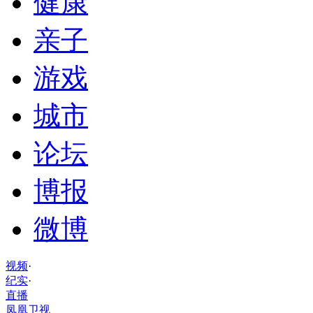
健康
亲子
游戏
城市
论坛
博报
微博
视频
·
纪实
·
直播
凤凰卫视