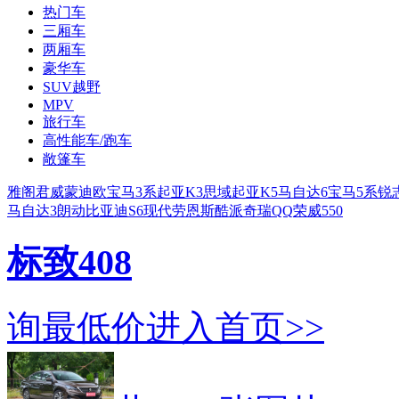
热门车
三厢车
两厢车
豪华车
SUV越野
MPV
旅行车
高性能车/跑车
敞篷车
雅阁
君威
蒙迪欧
宝马3系
起亚K3
思域
起亚K5
马自达6
宝马5系
锐
马自达3
朗动
比亚迪S6
现代劳恩斯酷派
奇瑞QQ
荣威550
标致408
询最低价
进入首页>>