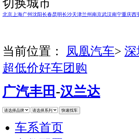
切换城市
北京
上海
广州
沈阳
长春
昆明
长沙
天津
兰州
南京
武汉
南宁
重庆
西
当前位置：
凤凰汽车
>
深
超低价好车团购
广汽丰田
-
汉兰达
车系首页