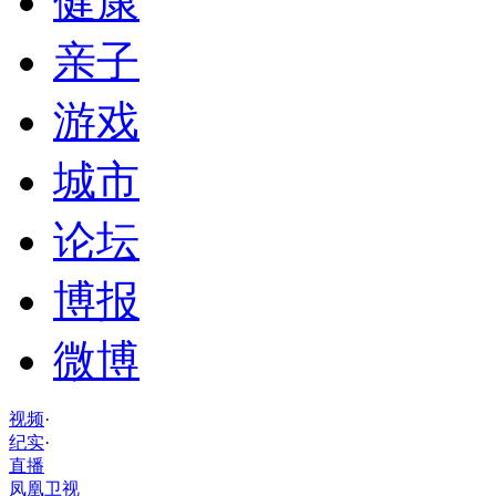
健康
亲子
游戏
城市
论坛
博报
微博
视频
·
纪实
·
直播
凤凰卫视