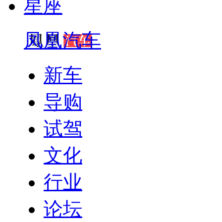
星座
凤凰汽车
新车
导购
试驾
文化
行业
论坛