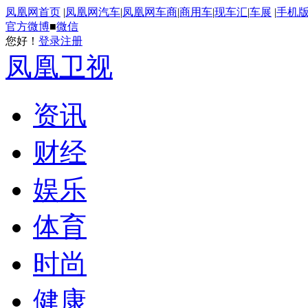
凤凰网首页
|
凤凰网汽车
|
凤凰网车商
|
商用车
|
现车汇
|
车展
|
手机
官方微博
■
微信
您好！
登录
注册
凤凰卫视
资讯
财经
娱乐
体育
时尚
健康