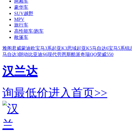
两厢车
豪华车
SUV越野
MPV
旅行车
高性能车/跑车
敞篷车
雅阁
君威
蒙迪欧
宝马3系
起亚K3
思域
起亚K5
马自达6
宝马5系
锐
马自达3
朗动
比亚迪S6
现代劳恩斯酷派
奇瑞QQ
荣威550
汉兰达
询最低价
进入首页>>