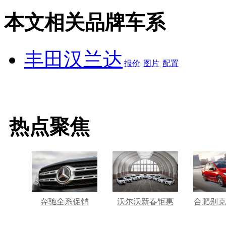
本文相关品牌车系
丰田汉兰达
报价
图片
配置
热点聚焦
奔驰全系促销
沃尔沃新春钜惠
合肥别克