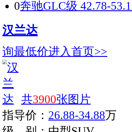
0
奔驰GLC级
42.78-53.
汉兰达
询最低价
进入首页>>
共
3900
张图片
指导价：
26.88-34.88
万
级 别：
中型SUV