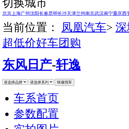
切换城市
北京
上海
广州
沈阳
长春
昆明
长沙
天津
兰州
南京
武汉
南宁
重庆
西
当前位置：
凤凰汽车
>
深
超低价好车团购
东风日产
-
轩逸
车系首页
参数配置