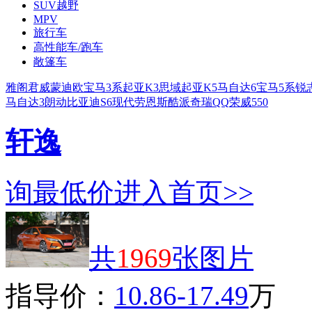
SUV越野
MPV
旅行车
高性能车/跑车
敞篷车
雅阁
君威
蒙迪欧
宝马3系
起亚K3
思域
起亚K5
马自达6
宝马5系
锐
马自达3
朗动
比亚迪S6
现代劳恩斯酷派
奇瑞QQ
荣威550
轩逸
询最低价
进入首页>>
共
1969
张图片
指导价：
10.86-17.49
万