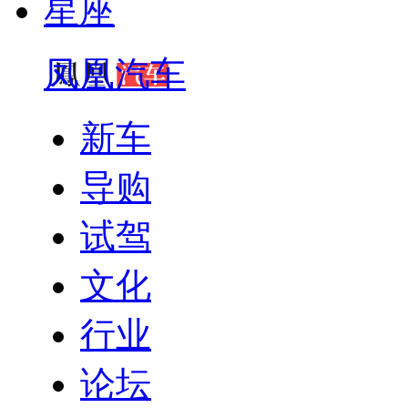
星座
凤凰汽车
新车
导购
试驾
文化
行业
论坛