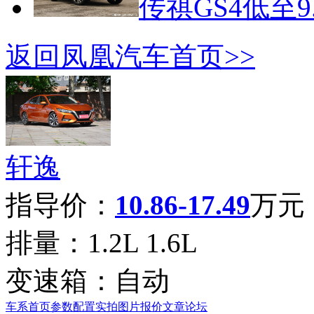
传祺GS4低至9
返回凤凰汽车首页>>
轩逸
指导价：
10.86-17.49
万元
排量：
1.2L 1.6L
变速箱：
自动
车系首页
参数配置
实拍图片
报价
文章
论坛