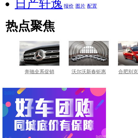
日产轩逸
报价
图片
配置
热点聚焦
奔驰全系促销
沃尔沃新春钜惠
合肥别克