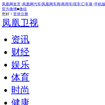
凤凰网首页
|
凤凰网汽车
|
凤凰网车商
|
商用车
|
现车汇
|
车展
|
手机
官方微博
■
微信
您好！
登录
注册
凤凰卫视
资讯
财经
娱乐
体育
时尚
健康