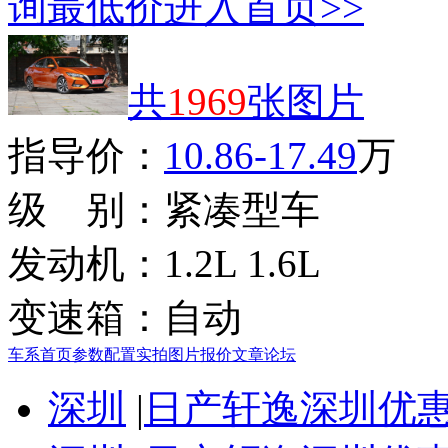
询最低价
进入首页>>
共
1969
张图片
指导价：
10.86-17.49
万
级 别：
紧凑型车
发动机：
1.2L 1.6L
变速箱：
自动
车系首页
参数配置
实拍图片
报价
文章
论坛
深圳
|
日产轩逸深圳优惠