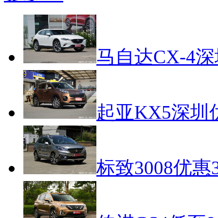
马自达CX-4
起亚KX5深圳
标致3008优惠3