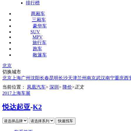
排行榜
两厢车
三厢车
豪华车
SUV
MPV
旅行车
跑车
敞篷车
北京
切换城市
北京
上海
广州
沈阳
长春
昆明
长沙
天津
兰州
南京
武汉
南宁
重庆
西
当前位置：
凤凰汽车
>
深圳
>
降价
>
正文
2017上海车展
悦达起亚
-
K2