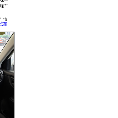
现车
日行情
汽车