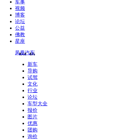
军事
视频
博客
论坛
公益
佛教
星座
凤凰汽车
新车
导购
试驾
文化
行业
论坛
车型大全
报价
图片
优惠
团购
询价