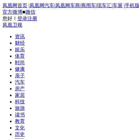
凤凰网首页
|
凤凰网汽车
|
凤凰网车商
|
商用车
|
现车汇
|
车展
|
手机
官方微博
■
微信
您好！
登录
注册
凤凰卫视
资讯
财经
娱乐
体育
时尚
健康
亲子
汽车
房产
家居
科技
旅游
读书
教育
文化
历史