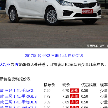
2017款 起亚K2 三厢 1.4L 自动GLS
达起亚
兴
唐
龙岗4S店处获悉，目前该店K2车型有少量现车在售。
 最新价格变动报价表
指导价
现价
优惠幅度
现车
7款 三厢 1.4L 手动GL
7.29
6.79
询价
0.50
少量
7款 三厢 1.4L 手动GLS
7.79
7.29
询价
0.50
少量
7款 三厢 1.4L 手动DLX
8.59
8.09
询价
0.50
少量
7款 三厢 1.4L 自动GLS
8.89
8.39
询价
0.50
少量