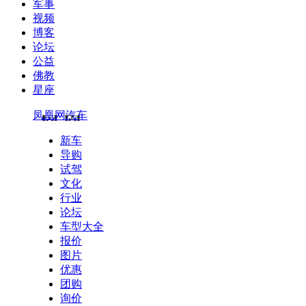
军事
视频
博客
论坛
公益
佛教
星座
凤凰网汽车
新车
导购
试驾
文化
行业
论坛
车型大全
报价
图片
优惠
团购
询价