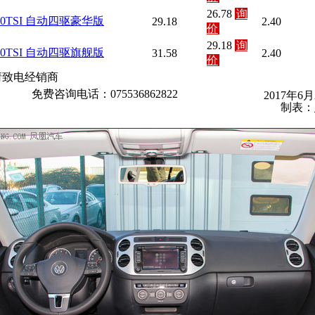
26.78
询
330TSI 自动四驱豪华版
29.18
2.40
价
29.18
询
330TSI 自动四驱旗舰版
31.58
2.40
价
请致电经销商
免费咨询电话：075536862822
2017年6
制表：