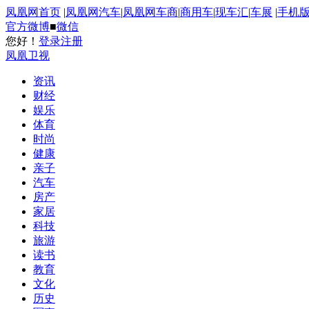
凤凰网首页
|
凤凰网汽车
|
凤凰网车商
|
商用车
|
现车汇
|
车展
|
手机
官方微博
■
微信
您好！
登录
注册
凤凰卫视
资讯
财经
娱乐
体育
时尚
健康
亲子
汽车
房产
家居
科技
旅游
读书
教育
文化
历史