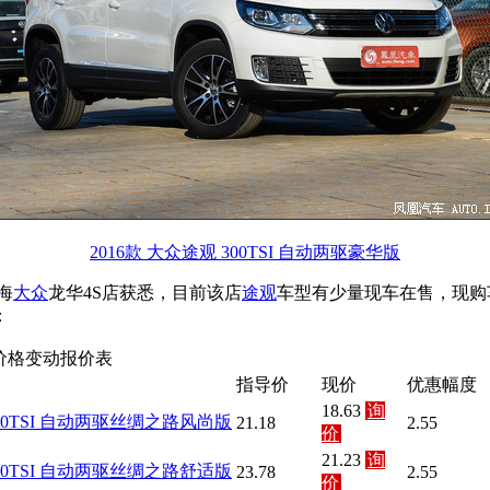
2016款 大众途观 300TSI 自动两驱豪华版
海
大众
龙华4S店获悉，目前该店
途观
车型有少量现车在售，现购
：
价格变动报价表
指导价
现价
优惠幅度
18.63
询
 300TSI 自动两驱丝绸之路风尚版
21.18
2.55
价
21.23
询
 300TSI 自动两驱丝绸之路舒适版
23.78
2.55
价