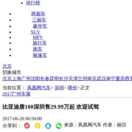
排行榜
两厢车
三厢车
豪华车
SUV
MPV
旅行车
跑车
敞篷车
北京
切换城市
北京
上海
广州
沈阳
长春
昆明
长沙
天津
兰州
南京
武汉
南宁
重庆
西
当前位置：
凤凰网汽车
>
深圳
>
降价
>
正文
2017广州车展
比亚迪唐100深圳售29.99万起 欢迎试驾
2017-06-26 06:56:00
来源：凤凰网汽车
作者：丽莎
分享到：