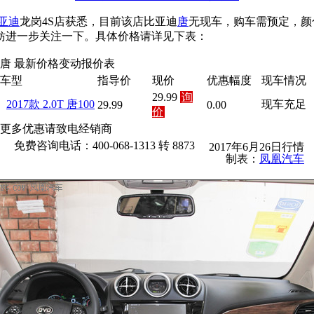
亚迪
龙岗4S店获悉，目前该店比亚迪
唐
无现车，购车需预定，颜
妨进一步关注一下。具体价格请详见下表：
唐 最新价格变动报价表
车型
指导价
现价
优惠幅度
现车情况
29.99
询
2017款 2.0T 唐100
现车充足
29.99
0.00
价
更多优惠请致电经销商
免费咨询电话：400-068-1313 转 8873
2017年6月26日行情
制表：
凤凰汽车