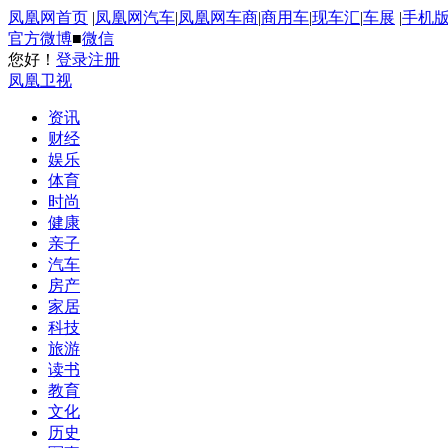
凤凰网首页
|
凤凰网汽车
|
凤凰网车商
|
商用车
|
现车汇
|
车展
|
手机
官方微博
■
微信
您好！
登录
注册
凤凰卫视
资讯
财经
娱乐
体育
时尚
健康
亲子
汽车
房产
家居
科技
旅游
读书
教育
文化
历史