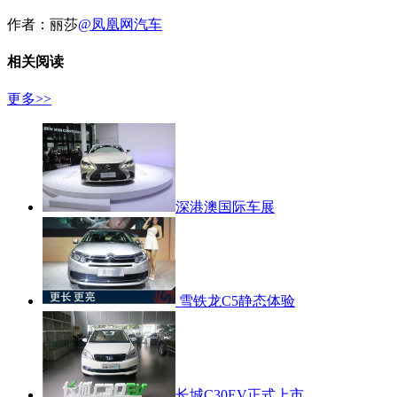
作者：
丽莎
@凤凰网汽车
相关阅读
更多>>
深港澳国际车展
雪铁龙C5静态体验
长城C30EV正式上市