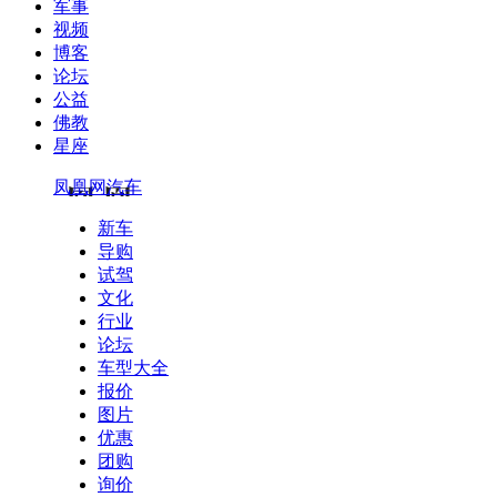
军事
视频
博客
论坛
公益
佛教
星座
凤凰网汽车
新车
导购
试驾
文化
行业
论坛
车型大全
报价
图片
优惠
团购
询价