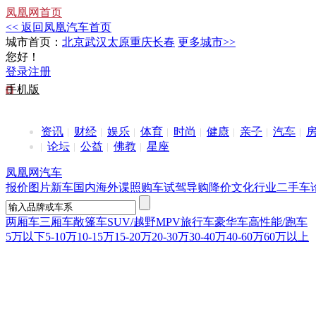
凤凰网首页
<< 返回凤凰汽车首页
城市首页：
北京
武汉
太原
重庆
长春
更多城市>>
您好！
登录
注册
手机版
资讯
财经
娱乐
体育
时尚
健康
亲子
汽车
论坛
公益
佛教
星座
凤凰网汽车
报价
图片
新车
国内
海外
谍照
购车
试驾
导购
降价
文化
行业
二手车
两厢车
三厢车
敞篷车
SUV/越野
MPV
旅行车
豪华车
高性能/跑车
5万以下
5-10万
10-15万
15-20万
20-30万
30-40万
40-60万
60万以上