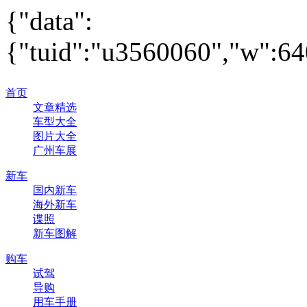
{"data":
{"tuid":"u3560060","w":640
首页
文章精选
车型大全
图片大全
广州车展
新车
国内新车
海外新车
谍照
新车图解
购车
试驾
导购
用车手册