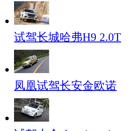
试驾长城哈弗H9 2.0T
凤凰试驾长安金欧诺