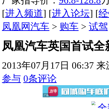
厂家指导价：
96.8-128.8
[
进入频道
] [
进入论坛
] [
经
凤凰网汽车
>
购车
>
试驾
凤凰汽车英国首试全新
2013年07月17日 06:37
来
参与
0
条评论