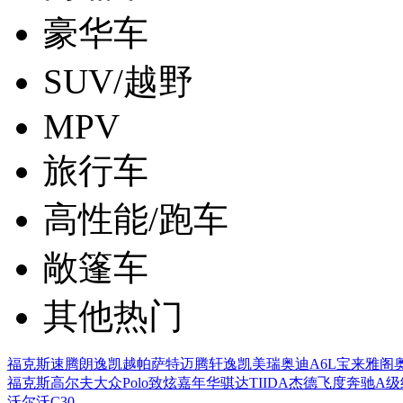
豪华车
SUV/越野
MPV
旅行车
高性能/跑车
敞篷车
其他热门
福克斯
速腾
朗逸
凯越
帕萨特
迈腾
轩逸
凯美瑞
奥迪A6L
宝来
雅阁
福克斯
高尔夫
大众Polo
致炫
嘉年华
骐达TIIDA
杰德
飞度
奔驰A级
沃尔沃C30