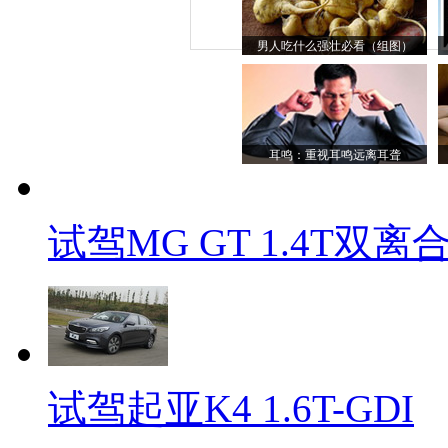
男人吃什么强壮必看（组图）
耳鸣：重视耳鸣远离耳聋
试驾MG GT 1.4T双离
试驾起亚K4 1.6T-GDI