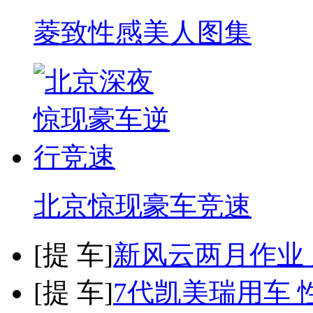
菱致性感美人图集
北京惊现豪车竞速
[
提 车
]
新风云两月作业
[
提 车
]
7代凯美瑞用车 