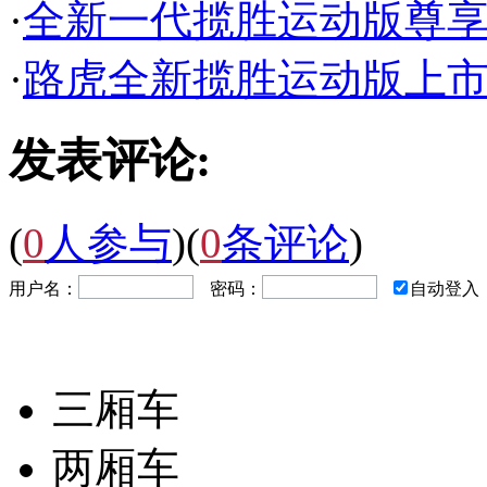
·
全新一代揽胜运动版尊
·
路虎全新揽胜运动版上市 售
发表评论:
(
0
人参与
)
(
0
条评论
)
用户名：
密码：
自动登入
三厢车
两厢车