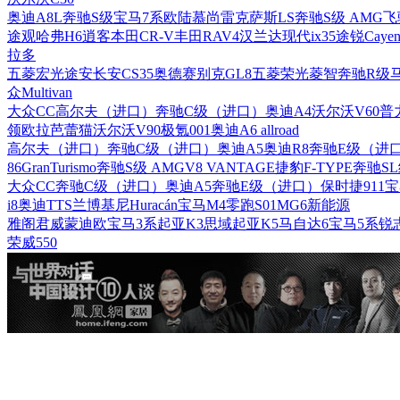
奥迪A8L
奔驰S级
宝马7系
欧陆
慕尚
雷克萨斯LS
奔驰S级 AMG
飞
途观
哈弗H6
逍客
本田CR-V
丰田RAV4
汉兰达
现代ix35
途锐
Cayen
拉多
五菱宏光
途安
长安CS35
奥德赛
别克GL8
五菱荣光
菱智
奔驰R级
众Multivan
大众CC
高尔夫（进口）
奔驰C级（进口）
奥迪A4
沃尔沃V60
普
领
欧拉芭蕾猫
沃尔沃V90
极氪001
奥迪A6 allroad
高尔夫（进口）
奔驰C级（进口）
奥迪A5
奥迪R8
奔驰E级（进
86
GranTurismo
奔驰S级 AMG
V8 VANTAGE
捷豹F-TYPE
奔驰S
大众CC
奔驰C级（进口）
奥迪A5
奔驰E级（进口）
保时捷911
宝
i8
奥迪TTS
兰博基尼Huracán
宝马M4
零跑S01
MG6新能源
雅阁
君威
蒙迪欧
宝马3系
起亚K3
思域
起亚K5
马自达6
宝马5系
锐
荣威550