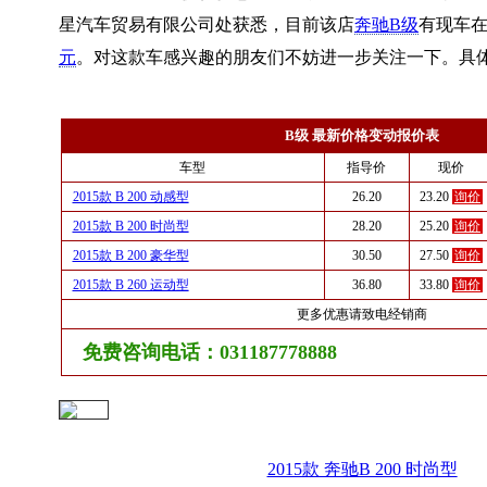
星汽车贸易有限公司处获悉，目前该店
奔驰B级
有现车在
元
。对这款车感兴趣的朋友们不妨进一步关注一下。具
B级 最新价格变动报价表
车型
指导价
现价
2015款 B 200 动感型
26.20
23.20
询价
2015款 B 200 时尚型
28.20
25.20
询价
2015款 B 200 豪华型
30.50
27.50
询价
2015款 B 260 运动型
36.80
33.80
询价
更多优惠请致电经销商
免费咨询电话：031187778888
2015款 奔驰B 200 时尚型