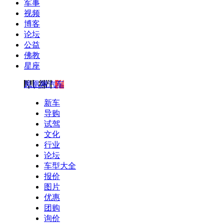
军事
视频
博客
论坛
公益
佛教
星座
凤凰网汽车
新车
导购
试驾
文化
行业
论坛
车型大全
报价
图片
优惠
团购
询价