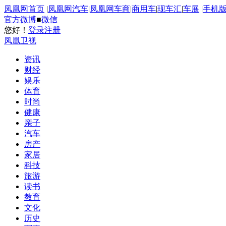
凤凰网首页
|
凤凰网汽车
|
凤凰网车商
|
商用车
|
现车汇
|
车展
|
手机
官方微博
■
微信
您好！
登录
注册
凤凰卫视
资讯
财经
娱乐
体育
时尚
健康
亲子
汽车
房产
家居
科技
旅游
读书
教育
文化
历史