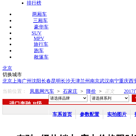
排行榜
两厢车
三厢车
豪华车
SUV
MPV
旅行车
跑车
敞篷车
北京
切换城市
北京
上海
广州
沈阳
长春
昆明
长沙
天津
兰州
南京
武汉
南宁
重庆
西
当前位置：
凤凰网汽车
>
石家庄
>
降价
>
正文
201
进口奔驰
-
B级
车系首页
参数配置
实拍图片