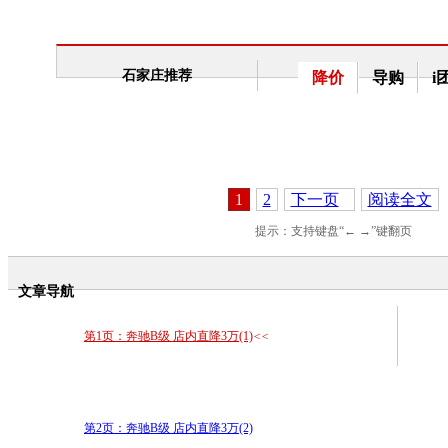
石家庄推荐
降价
导购
i
1
2
下一页
阅读全文
提示：支持键盘“← →”键翻页
文章导航
第1页：奔驰B级 店内直降3万(1)
<<
第2页：奔驰B级 店内直降3万(2)