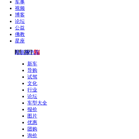
军事
视频
博客
论坛
公益
佛教
星座
凤凰网汽车
新车
导购
试驾
文化
行业
论坛
车型大全
报价
图片
优惠
团购
询价