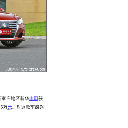
石家庄地区新华
丰田
获
5万
元
。对这款车感兴
：