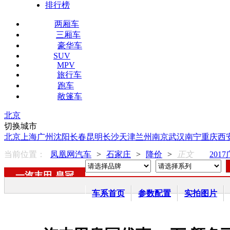
排行榜
两厢车
三厢车
豪华车
SUV
MPV
旅行车
跑车
敞篷车
北京
切换城市
北京
上海
广州
沈阳
长春
昆明
长沙
天津
兰州
南京
武汉
南宁
重庆
西
当前位置：
凤凰网汽车
>
石家庄
>
降价
>
正文
201
一汽丰田
-
皇冠
车系首页
参数配置
实拍图片