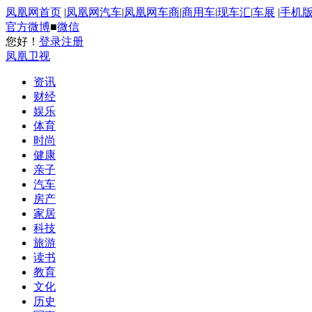
凤凰网首页
|
凤凰网汽车
|
凤凰网车商
|
商用车
|
现车汇
|
车展
|
手机
官方微博
■
微信
您好！
登录
注册
凤凰卫视
资讯
财经
娱乐
体育
时尚
健康
亲子
汽车
房产
家居
科技
旅游
读书
教育
文化
历史