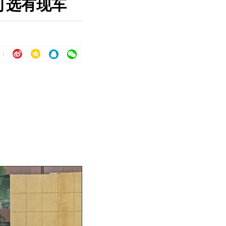
色可选有现车
到：