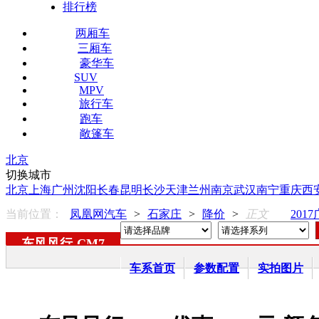
排行榜
两厢车
三厢车
豪华车
SUV
MPV
旅行车
跑车
敞篷车
北京
切换城市
北京
上海
广州
沈阳
长春
昆明
长沙
天津
兰州
南京
武汉
南宁
重庆
西
当前位置：
凤凰网汽车
>
石家庄
>
降价
>
正文
201
东风风行
-
CM7
车系首页
参数配置
实拍图片