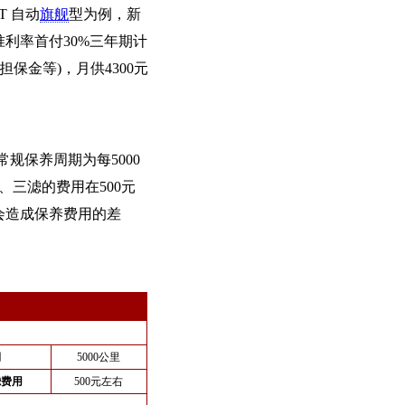
T 自动
旗舰
型为例，新
准利率首付30%三年期计
保金等)，月供4300元
常规保养周期为每5000
、三滤的费用在500元
会造成保养费用的差
期
5000公里
滤费用
500元左右