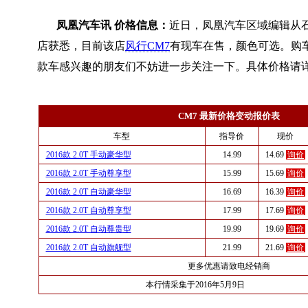
凤凰汽车讯 价格信息：
近日，凤凰汽车区域编辑从石
店获悉，目前该店
风行CM7
有现车在售，颜色可选。购车
款车感兴趣的朋友们不妨进一步关注一下。具体价格请
CM7 最新价格变动报价表
车型
指导价
现价
2016款 2.0T 手动豪华型
14.99
14.69
询价
2016款 2.0T 手动尊享型
15.99
15.69
询价
2016款 2.0T 自动豪华型
16.69
16.39
询价
2016款 2.0T 自动尊享型
17.99
17.69
询价
2016款 2.0T 自动尊贵型
19.99
19.69
询价
2016款 2.0T 自动旗舰型
21.99
21.69
询价
更多优惠请致电经销商
本行情采集于2016年5月9日