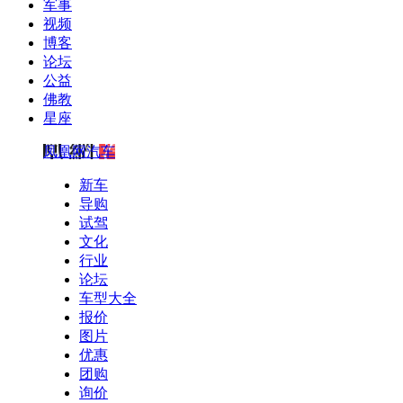
军事
视频
博客
论坛
公益
佛教
星座
凤凰网汽车
新车
导购
试驾
文化
行业
论坛
车型大全
报价
图片
优惠
团购
询价