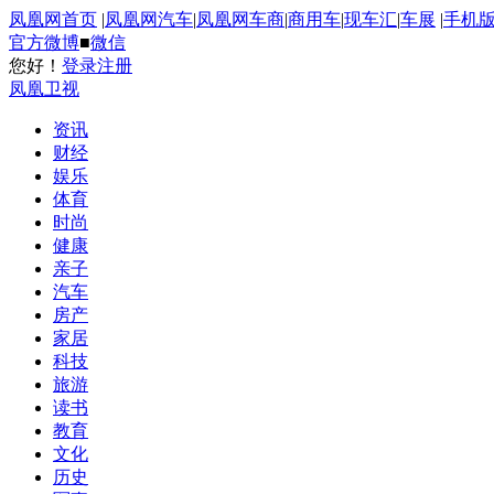
凤凰网首页
|
凤凰网汽车
|
凤凰网车商
|
商用车
|
现车汇
|
车展
|
手机
官方微博
■
微信
您好！
登录
注册
凤凰卫视
资讯
财经
娱乐
体育
时尚
健康
亲子
汽车
房产
家居
科技
旅游
读书
教育
文化
历史