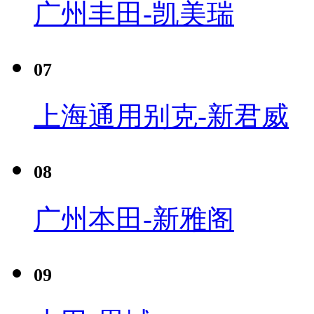
广州丰田-凯美瑞
07
上海通用别克-新君威
08
广州本田-新雅阁
09