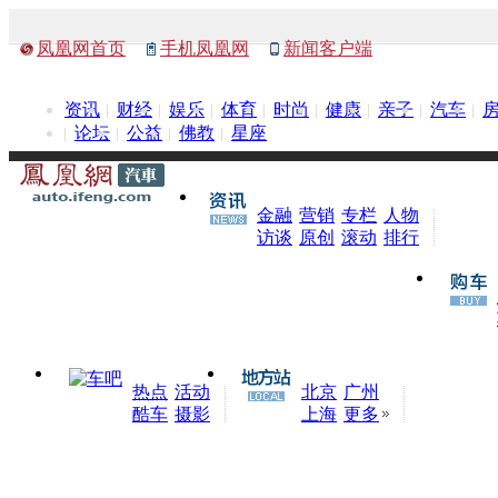
凤凰网首页
手机凤凰网
新闻客户端
资讯
财经
娱乐
体育
时尚
健康
亲子
汽车
论坛
公益
佛教
星座
金融
营销
专栏
人物
访谈
原创
滚动
排行
热点
活动
北京
广州
酷车
摄影
上海
更多