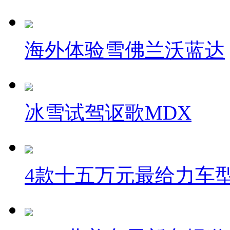
海外体验雪佛兰沃蓝达
冰雪试驾讴歌MDX
4款十五万元最给力车